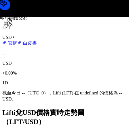
Lifti 價格
Toobit
即時開始交易
開啟
LFT
USD
官網
白皮書
--
USD
+0.00%
1D
截至今日 --（UTC+0），Lifti (LFT) 在 undefined 的價格為 --
USD。
Lifti兌USD價格實時走勢圖
（LFT/USD）