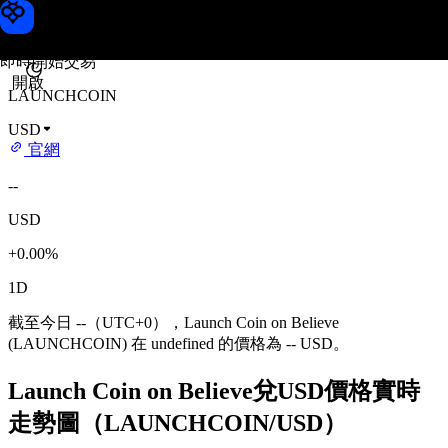
Launch Coin on Believe 價格
Toobit
即時開始交易
開啟
LAUNCHCOIN
USD
官網
--
USD
+0.00%
1D
截至今日 --（UTC+0），Launch Coin on Believe
(LAUNCHCOIN) 在 undefined 的價格為 -- USD。
Launch Coin on Believe兌USD價格實時
走勢圖（LAUNCHCOIN/USD）