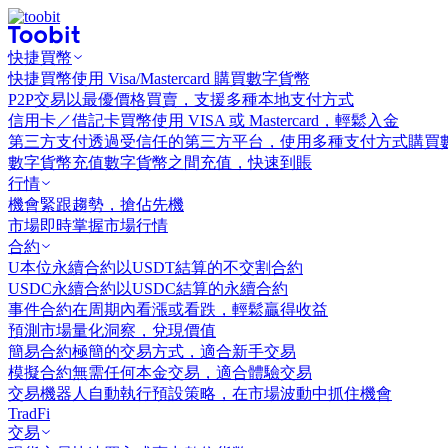
快捷買幣
快捷買幣
使用 Visa/Mastercard 購買數字貨幣
P2P交易
以最優價格買賣，支援多種本地支付方式
信用卡／借記卡買幣
使用 VISA 或 Mastercard，輕鬆入金
第三方支付
透過受信任的第三方平台，使用多種支付方式購買
數字貨幣充值
數字貨幣之間充值，快速到賬
行情
機會
緊跟趨勢，搶佔先機
市場
即時掌握市場行情
合約
U本位永續合約
以USDT結算的不交割合約
USDC永續合約
以USDC結算的永續合約
事件合約
在周期內看漲或看跌，輕鬆贏得收益
預測市場
量化洞察，兌現價值
簡易合約
極簡的交易方式，適合新手交易
模擬合約
無需任何本金交易，適合體驗交易
交易機器人
自動執行預設策略，在市場波動中抓住機會
TradFi
交易