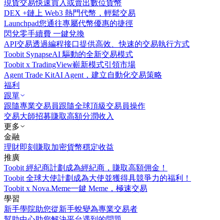
現貨交易
快速買入或賣出數位貨幣
DEX +
鏈上 Web3 熱門代幣，輕鬆交易
Launchpad
您通往專屬代幣優惠的捷徑
閃兌
零手續費 一鍵兌換
API交易
透過編程接口提供高效、快速的交易執行方式
Toobit Synapse
AI 驅動的全新交易模式
Toobit x TradingView
嶄新模式引領市場
Agent Trade Kit
AI Agent，建立自動化交易策略
福利
跟單
跟隨專業交易員
跟隨全球頂級交易員操作
交易大師招募
賺取高額分潤收入
更多
金融
理財
即刻賺取加密貨幣穩定收益
推廣
Toobit 經紀商計劃
成為經紀商，賺取高額佣金！
Toobit 全球大使計劃
成為大使並獲得具競爭力的福利！
Toobit x Nova.Meme
一鍵 Meme，極速交易
學習
新手學院
助您從新手蛻變為專業交易者
幫助中心
助您解決平台遇到的問題