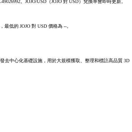
114.49026992。JOJO/USD（JOJO 對 USD）兌換率會即時更新。
-，最低的 JOJO 對 USD 價格為 --。
該專案開發去中心化基礎設施，用於大規模獲取、整理和標註高品質 3D