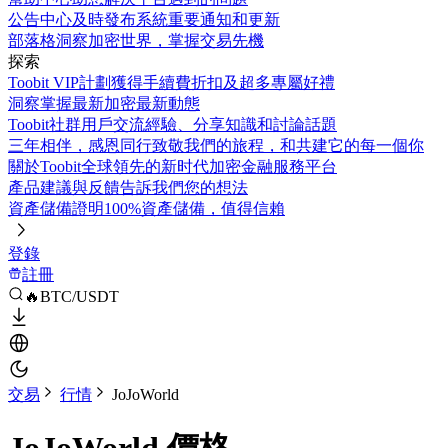
公告中心
及時發布系統重要通知和更新
部落格
洞察加密世界，掌握交易先機
探索
Toobit VIP計劃
獲得手續費折扣及超多專屬好禮
洞察
掌握最新加密最新動態
Toobit社群
用戶交流經驗、分享知識和討論話題
三年相伴，感恩同行
致敬我們的旅程，和共建它的每一個你
關於Toobit
全球領先的新时代加密金融服務平台
產品建議與反饋
告訴我們您的想法
資產儲備證明
100%資產儲備，值得信賴
登錄
註冊
🔥BTC/USDT
交易
行情
JoJoWorld