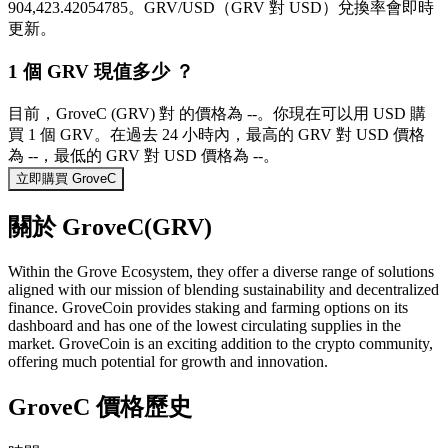
904,423.42054785。GRV/USD（GRV 對 USD）兌換率會即時
更新。
1 個 GRV 現值多少 ？
目前，GroveC (GRV) 對 的價格為 --。你現在可以用 USD 購
買 1 個 GRV。在過去 24 小時內，最高的 GRV 對 USD 價格
為 --，最低的 GRV 對 USD 價格為 --。
立即購買 GroveC
關於 GroveC(GRV)
Within the Grove Ecosystem, they offer a diverse range of solutions
aligned with our mission of blending sustainability and decentralized
finance. GroveCoin provides staking and farming options on its
dashboard and has one of the lowest circulating supplies in the
market. GroveCoin is an exciting addition to the crypto community,
offering much potential for growth and innovation.
GroveC 價格歷史