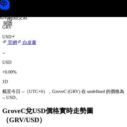
GroveC 價格
Toobit
即時開始交易
開啟
GRV
USD
官網
白皮書
--
USD
+0.00%
1D
截至今日 --（UTC+0），GroveC (GRV) 在 undefined 的價格為
-- USD。
GroveC兌USD價格實時走勢圖
（GRV/USD）