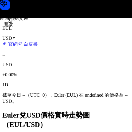
Euler 價格
Toobit
即時開始交易
開啟
EUL
USD
官網
白皮書
--
USD
+0.00%
1D
截至今日 --（UTC+0），Euler (EUL) 在 undefined 的價格為 --
USD。
Euler兌USD價格實時走勢圖
（EUL/USD）