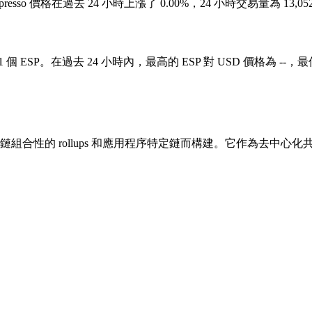
2。Espresso 價格在過去 24 小時上漲了 0.00%，24 小時交易量為 13
 1 個 ESP。在過去 24 小時內，最高的 ESP 對 USD 價格為 --，最低
全跨鏈組合性的 rollups 和應用程序特定鏈而構建。它作為去中心化共