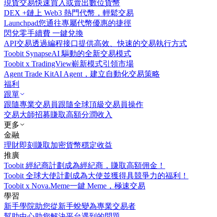
現貨交易
快速買入或賣出數位貨幣
DEX +
鏈上 Web3 熱門代幣，輕鬆交易
Launchpad
您通往專屬代幣優惠的捷徑
閃兌
零手續費 一鍵兌換
API交易
透過編程接口提供高效、快速的交易執行方式
Toobit Synapse
AI 驅動的全新交易模式
Toobit x TradingView
嶄新模式引領市場
Agent Trade Kit
AI Agent，建立自動化交易策略
福利
跟單
跟隨專業交易員
跟隨全球頂級交易員操作
交易大師招募
賺取高額分潤收入
更多
金融
理財
即刻賺取加密貨幣穩定收益
推廣
Toobit 經紀商計劃
成為經紀商，賺取高額佣金！
Toobit 全球大使計劃
成為大使並獲得具競爭力的福利！
Toobit x Nova.Meme
一鍵 Meme，極速交易
學習
新手學院
助您從新手蛻變為專業交易者
幫助中心
助您解決平台遇到的問題