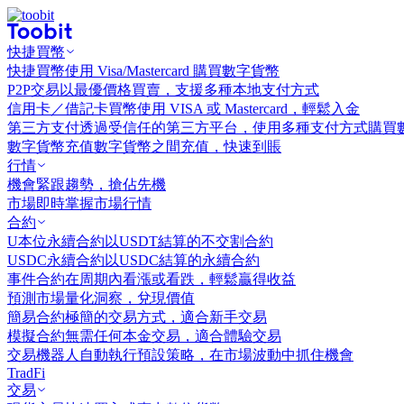
快捷買幣
快捷買幣
使用 Visa/Mastercard 購買數字貨幣
P2P交易
以最優價格買賣，支援多種本地支付方式
信用卡／借記卡買幣
使用 VISA 或 Mastercard，輕鬆入金
第三方支付
透過受信任的第三方平台，使用多種支付方式購買
數字貨幣充值
數字貨幣之間充值，快速到賬
行情
機會
緊跟趨勢，搶佔先機
市場
即時掌握市場行情
合約
U本位永續合約
以USDT結算的不交割合約
USDC永續合約
以USDC結算的永續合約
事件合約
在周期內看漲或看跌，輕鬆贏得收益
預測市場
量化洞察，兌現價值
簡易合約
極簡的交易方式，適合新手交易
模擬合約
無需任何本金交易，適合體驗交易
交易機器人
自動執行預設策略，在市場波動中抓住機會
TradFi
交易