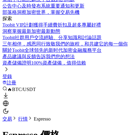
公告中心
及時發布系統重要通知和更新
部落格
洞察加密世界，掌握交易先機
探索
Toobit VIP計劃
獲得手續費折扣及超多專屬好禮
洞察
掌握最新加密最新動態
Toobit社群
用戶交流經驗、分享知識和討論話題
三年相伴，感恩同行
致敬我們的旅程，和共建它的每一個你
關於Toobit
全球領先的新时代加密金融服務平台
產品建議與反饋
告訴我們您的想法
資產儲備證明
100%資產儲備，值得信賴
登錄
註冊
🔥BTC/USDT
交易
行情
Espresso