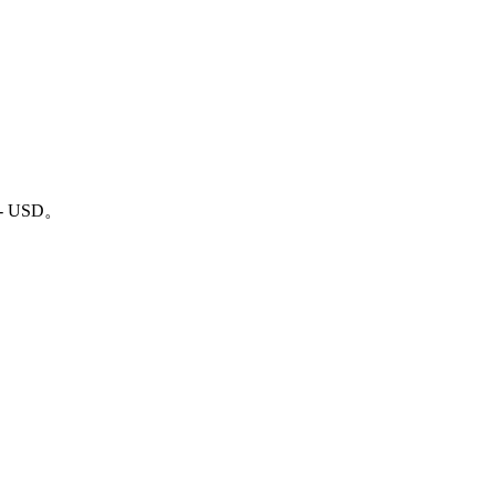
-- USD。