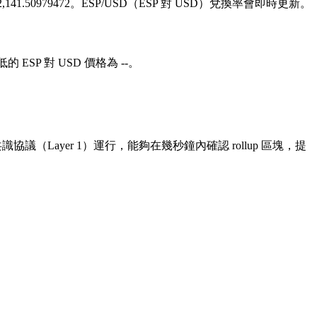
,052,141.50979472。ESP/USD（ESP 對 USD）兌換率會即時更新。
的 ESP 對 USD 價格為 --。
識協議（Layer 1）運行，能夠在幾秒鐘內確認 rollup 區塊，提