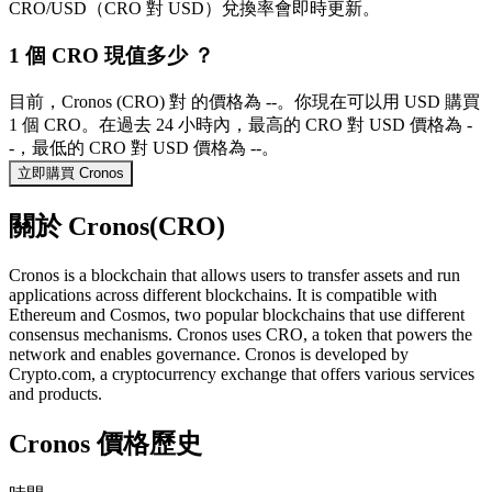
CRO/USD（CRO 對 USD）兌換率會即時更新。
1 個 CRO 現值多少 ？
目前，Cronos (CRO) 對 的價格為 --。你現在可以用 USD 購買
1 個 CRO。在過去 24 小時內，最高的 CRO 對 USD 價格為 -
-，最低的 CRO 對 USD 價格為 --。
立即購買 Cronos
關於 Cronos(CRO)
Cronos is a blockchain that allows users to transfer assets and run
applications across different blockchains. It is compatible with
Ethereum and Cosmos, two popular blockchains that use different
consensus mechanisms. Cronos uses CRO, a token that powers the
network and enables governance. Cronos is developed by
Crypto.com, a cryptocurrency exchange that offers various services
and products.
Cronos 價格歷史