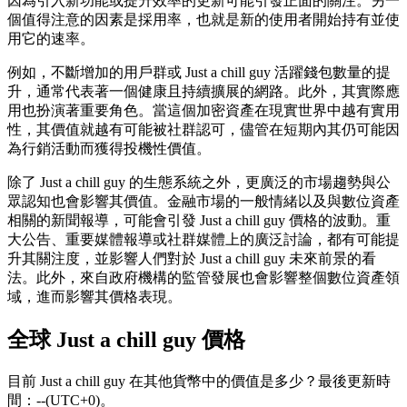
因為引入新功能或提升效率的更新可能引發正面的關注。另一
個值得注意的因素是採用率，也就是新的使用者開始持有並使
用它的速率。
例如，不斷增加的用戶群或 Just a chill guy 活躍錢包數量的提
升，通常代表著一個健康且持續擴展的網路。此外，其實際應
用也扮演著重要角色。當這個加密資產在現實世界中越有實用
性，其價值就越有可能被社群認可，儘管在短期內其仍可能因
為行銷活動而獲得投機性價值。
除了 Just a chill guy 的生態系統之外，更廣泛的市場趨勢與公
眾認知也會影響其價值。金融市場的一般情緒以及與數位資產
相關的新聞報導，可能會引發 Just a chill guy 價格的波動。重
大公告、重要媒體報導或社群媒體上的廣泛討論，都有可能提
升其關注度，並影響人們對於 Just a chill guy 未來前景的看
法。此外，來自政府機構的監管發展也會影響整個數位資產領
域，進而影響其價格表現。
全球 Just a chill guy 價格
目前 Just a chill guy 在其他貨幣中的價值是多少？最後更新時
間：--(UTC+0)。