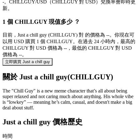
-。CHILLGUY/USD（CHILLGUY 對 USD）兌換率會即時更
新。
1 個 CHILLGUY 現值多少 ？
目前，Just a chill guy (CHILLGUY) 對 的價格為 --。你現在可
以用 USD 購買 1 個 CHILLGUY。在過去 24 小時內，最高的
CHILLGUY 對 USD 價格為 --，最低的 CHILLGUY 對 USD
價格為 --。
立即購買 Just a chill guy
關於 Just a chill guy(CHILLGUY)
The "Chill Guy" is a new meme character that’s all about being
super relaxed and not caring much about anything. His whole vibe
is “lowkey” — meaning he’s calm, casual, and doesn't make a big
deal about stuff.
Just a chill guy 價格歷史
時間