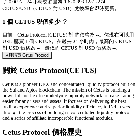
了 0.00%，24 小時交易量為 1,620,893.12812274。
CETUS/USD（CETUS 對 USD）兌換率會即時更新。
1 個 CETUS 現值多少 ？
目前，Cetus Protocol (CETUS) 對 的價格為 --。你現在可以用
USD 購買 1 個 CETUS。在過去 24 小時內，最高的 CETUS
對 USD 價格為 --，最低的 CETUS 對 USD 價格為 --。
立即購買 Cetus Protocol
關於 Cetus Protocol(CETUS)
Cetus is a pioneer DEX and concentrated liquidity protocol built on
the Sui and Aptos blockchain. The mission of Cetus is building a
powerful and flexible underlying liquidity network to make trading
easier for any users and assets. It focuses on delivering the best
trading experience and superior liquidity efficiency to DeFi users
through the process of building its concentrated liquidity protocol
and a series of affiliate interoperable functional modules.
Cetus Protocol 價格歷史