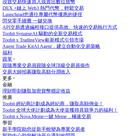
現貨交易
快速買入或賣出數位貨幣
DEX +
鏈上 Web3 熱門代幣，輕鬆交易
Launchpad
您通往專屬代幣優惠的捷徑
閃兌
零手續費 一鍵兌換
API交易
透過編程接口提供高效、快速的交易執行方式
Toobit Synapse
AI 驅動的全新交易模式
Toobit x TradingView
嶄新模式引領市場
Agent Trade Kit
AI Agent，建立自動化交易策略
福利
跟單
跟隨專業交易員
跟隨全球頂級交易員操作
交易大師招募
賺取高額分潤收入
更多
金融
理財
即刻賺取加密貨幣穩定收益
推廣
Toobit 經紀商計劃
成為經紀商，賺取高額佣金！
Toobit 全球大使計劃
成為大使並獲得具競爭力的福利！
Toobit x Nova.Meme
一鍵 Meme，極速交易
學習
新手學院
助您從新手蛻變為專業交易者
幫助中心
助您解決平台遇到的問題