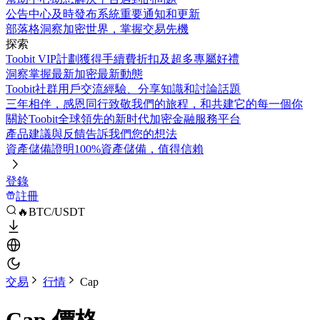
公告中心
及時發布系統重要通知和更新
部落格
洞察加密世界，掌握交易先機
探索
Toobit VIP計劃
獲得手續費折扣及超多專屬好禮
洞察
掌握最新加密最新動態
Toobit社群
用戶交流經驗、分享知識和討論話題
三年相伴，感恩同行
致敬我們的旅程，和共建它的每一個你
關於Toobit
全球領先的新时代加密金融服務平台
產品建議與反饋
告訴我們您的想法
資產儲備證明
100%資產儲備，值得信賴
登錄
註冊
🔥BTC/USDT
交易
行情
Cap