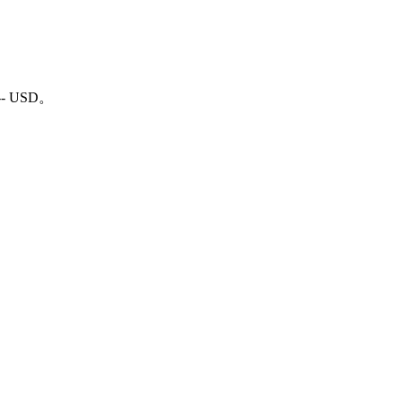
-- USD。