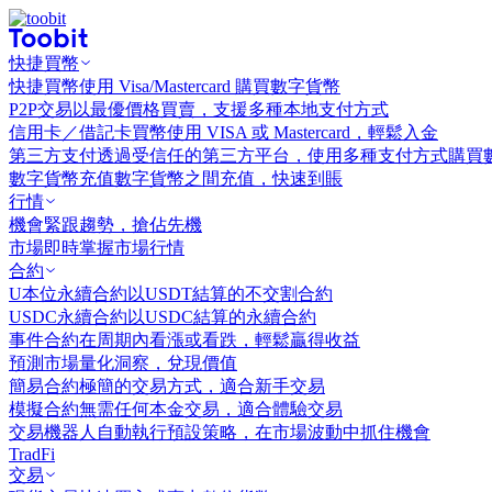
快捷買幣
快捷買幣
使用 Visa/Mastercard 購買數字貨幣
P2P交易
以最優價格買賣，支援多種本地支付方式
信用卡／借記卡買幣
使用 VISA 或 Mastercard，輕鬆入金
第三方支付
透過受信任的第三方平台，使用多種支付方式購買
數字貨幣充值
數字貨幣之間充值，快速到賬
行情
機會
緊跟趨勢，搶佔先機
市場
即時掌握市場行情
合約
U本位永續合約
以USDT結算的不交割合約
USDC永續合約
以USDC結算的永續合約
事件合約
在周期內看漲或看跌，輕鬆贏得收益
預測市場
量化洞察，兌現價值
簡易合約
極簡的交易方式，適合新手交易
模擬合約
無需任何本金交易，適合體驗交易
交易機器人
自動執行預設策略，在市場波動中抓住機會
TradFi
交易