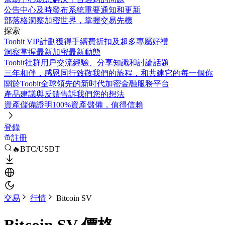
公告中心
及時發布系統重要通知和更新
部落格
洞察加密世界，掌握交易先機
探索
Toobit VIP計劃
獲得手續費折扣及超多專屬好禮
洞察
掌握最新加密最新動態
Toobit社群
用戶交流經驗、分享知識和討論話題
三年相伴，感恩同行
致敬我們的旅程，和共建它的每一個你
關於Toobit
全球領先的新时代加密金融服務平台
產品建議與反饋
告訴我們您的想法
資產儲備證明
100%資產儲備，值得信賴
登錄
註冊
🔥BTC/USDT
交易
行情
Bitcoin SV