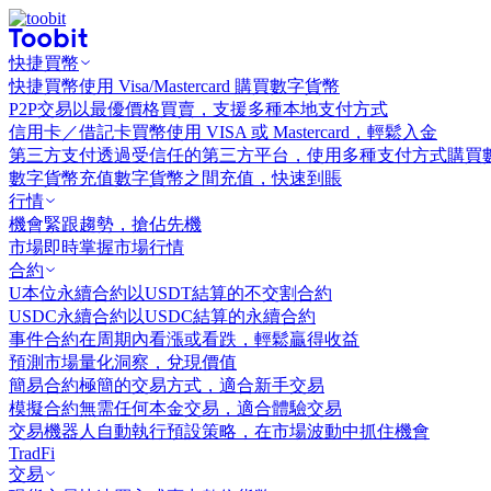
快捷買幣
快捷買幣
使用 Visa/Mastercard 購買數字貨幣
P2P交易
以最優價格買賣，支援多種本地支付方式
信用卡／借記卡買幣
使用 VISA 或 Mastercard，輕鬆入金
第三方支付
透過受信任的第三方平台，使用多種支付方式購買
數字貨幣充值
數字貨幣之間充值，快速到賬
行情
機會
緊跟趨勢，搶佔先機
市場
即時掌握市場行情
合約
U本位永續合約
以USDT結算的不交割合約
USDC永續合約
以USDC結算的永續合約
事件合約
在周期內看漲或看跌，輕鬆贏得收益
預測市場
量化洞察，兌現價值
簡易合約
極簡的交易方式，適合新手交易
模擬合約
無需任何本金交易，適合體驗交易
交易機器人
自動執行預設策略，在市場波動中抓住機會
TradFi
交易