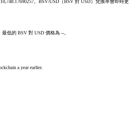
9,910,748.17690257。BSV/USD（BSV 對 USD）兌換率會即時更
，最低的 BSV 對 USD 價格為 --。
kchain a year earlier.