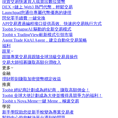
現貨交易
快速買入或賣出數位貨幣
DEX +
鏈上 Web3 熱門代幣，輕鬆交易
Launchpad
您通往專屬代幣優惠的捷徑
閃兌
零手續費 一鍵兌換
API交易
透過編程接口提供高效、快速的交易執行方式
Toobit Synapse
AI 驅動的全新交易模式
Toobit x TradingView
嶄新模式引領市場
Agent Trade Kit
AI Agent，建立自動化交易策略
福利
跟單
跟隨專業交易員
跟隨全球頂級交易員操作
交易大師招募
賺取高額分潤收入
更多
金融
理財
即刻賺取加密貨幣穩定收益
推廣
Toobit 經紀商計劃
成為經紀商，賺取高額佣金！
Toobit 全球大使計劃
成為大使並獲得具競爭力的福利！
Toobit x Nova.Meme
一鍵 Meme，極速交易
學習
新手學院
助您從新手蛻變為專業交易者
幫助中心
助您解決平台遇到的問題