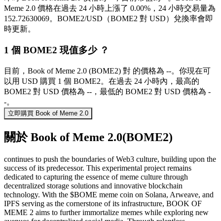
Meme 2.0 價格在過去 24 小時上漲了 0.00%，24 小時交易量為
152.72630069。BOME2/USD（BOME2 對 USD）兌換率會即
時更新。
1 個 BOME2 現值多少 ？
目前，Book of Meme 2.0 (BOME2) 對 的價格為 --。你現在可
以用 USD 購買 1 個 BOME2。在過去 24 小時內，最高的
BOME2 對 USD 價格為 --，最低的 BOME2 對 USD 價格為 -
-。
立即購買 Book of Meme 2.0
關於 Book of Meme 2.0(BOME2)
continues to push the boundaries of Web3 culture, building upon the
success of its predecessor. This experimental project remains
dedicated to capturing the essence of meme culture through
decentralized storage solutions and innovative blockchain
technology. With the $BOME meme coin on Solana, Arweave, and
IPFS serving as the cornerstone of its infrastructure, BOOK OF
MEME 2 aims to further immortalize memes while exploring new