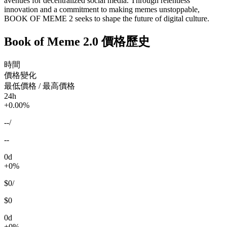
avenues for decentralized social media. Through relentless
innovation and a commitment to making memes unstoppable,
BOOK OF MEME 2 seeks to shape the future of digital culture.
Book of Meme 2.0 價格歷史
時間
價格變化
最低價格 / 最高價格
24h
+0.00%
--
/
--
0d
+0%
$0
/
$0
0d
+0%