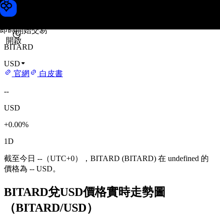
BITARD 價格
Toobit
即時開始交易
開啟
BITARD
USD
官網
白皮書
--
USD
+0.00%
1D
截至今日 --（UTC+0），BITARD (BITARD) 在 undefined 的
價格為 -- USD。
BITARD兌USD價格實時走勢圖
（BITARD/USD）