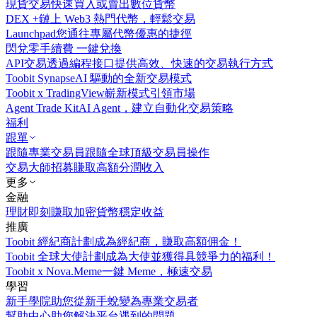
現貨交易
快速買入或賣出數位貨幣
DEX +
鏈上 Web3 熱門代幣，輕鬆交易
Launchpad
您通往專屬代幣優惠的捷徑
閃兌
零手續費 一鍵兌換
API交易
透過編程接口提供高效、快速的交易執行方式
Toobit Synapse
AI 驅動的全新交易模式
Toobit x TradingView
嶄新模式引領市場
Agent Trade Kit
AI Agent，建立自動化交易策略
福利
跟單
跟隨專業交易員
跟隨全球頂級交易員操作
交易大師招募
賺取高額分潤收入
更多
金融
理財
即刻賺取加密貨幣穩定收益
推廣
Toobit 經紀商計劃
成為經紀商，賺取高額佣金！
Toobit 全球大使計劃
成為大使並獲得具競爭力的福利！
Toobit x Nova.Meme
一鍵 Meme，極速交易
學習
新手學院
助您從新手蛻變為專業交易者
幫助中心
助您解決平台遇到的問題