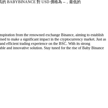
高的 BABYBINANCE 對 USD 價格為 --，最低的
inspiration from the renowned exchange Binance, aiming to establish
sed to make a significant impact in the cryptocurrency market. Just as
and efficient trading experience on the BSC. With its strong
able and innovative solution. Stay tuned for the rise of Baby Binance