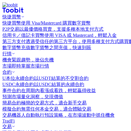
快捷買幣
快捷買幣
使用 Visa/Mastercard 購買數字貨幣
P2P交易
以最優價格買賣，支援多種本地支付方式
信用卡／借記卡買幣
使用 VISA 或 Mastercard，輕鬆入金
第三方支付
透過受信任的第三方平台，使用多種支付方式購買
數字貨幣充值
數字貨幣之間充值，快速到賬
行情
機會
緊跟趨勢，搶佔先機
市場
即時掌握市場行情
合約
U本位永續合約
以USDT結算的不交割合約
USDC永續合約
以USDC結算的永續合約
事件合約
在周期內看漲或看跌，輕鬆贏得收益
預測市場
量化洞察，兌現價值
簡易合約
極簡的交易方式，適合新手交易
模擬合約
無需任何本金交易，適合體驗交易
交易機器人
自動執行預設策略，在市場波動中抓住機會
TradFi
交易