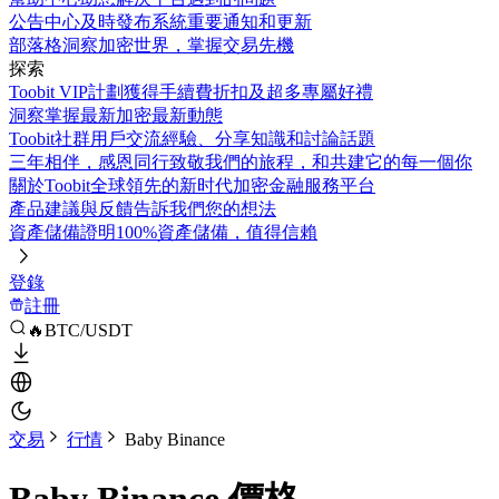
公告中心
及時發布系統重要通知和更新
部落格
洞察加密世界，掌握交易先機
探索
Toobit VIP計劃
獲得手續費折扣及超多專屬好禮
洞察
掌握最新加密最新動態
Toobit社群
用戶交流經驗、分享知識和討論話題
三年相伴，感恩同行
致敬我們的旅程，和共建它的每一個你
關於Toobit
全球領先的新时代加密金融服務平台
產品建議與反饋
告訴我們您的想法
資產儲備證明
100%資產儲備，值得信賴
登錄
註冊
🔥BTC/USDT
交易
行情
Baby Binance