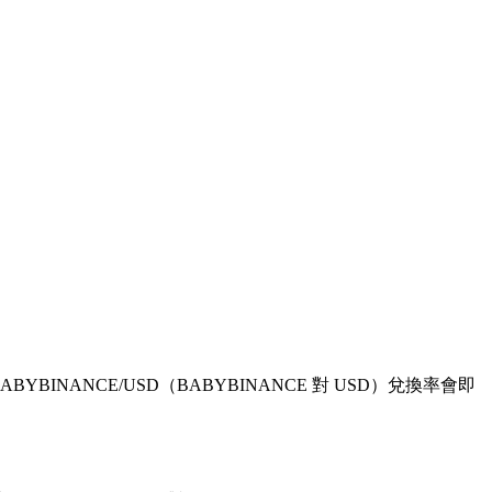
89。BABYBINANCE/USD（BABYBINANCE 對 USD）兌換率會即