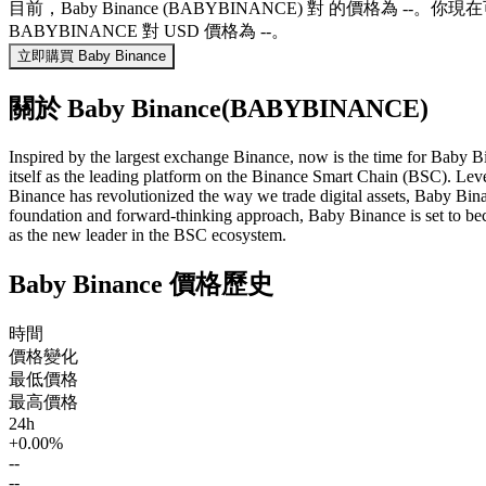
目前，Baby Binance (BABYBINANCE) 對 的價格為 --。
BABYBINANCE 對 USD 價格為 --。
立即購買 Baby Binance
關於 Baby Binance(BABYBINANCE)
Inspired by the largest exchange Binance, now is the time for Baby B
itself as the leading platform on the Binance Smart Chain (BSC). Leve
Binance has revolutionized the way we trade digital assets, Baby Binan
foundation and forward-thinking approach, Baby Binance is set to beco
as the new leader in the BSC ecosystem.
Baby Binance 價格歷史
時間
價格變化
最低價格
最高價格
24h
+0.00%
--
--