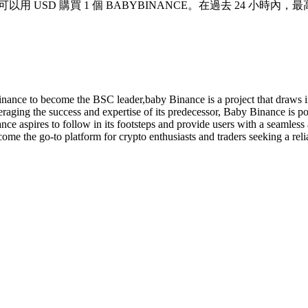
你現在可以用 USD 購買 1 個 BABYBINANCE。在過去 24 小時內，最
inance to become the BSC leader,baby Binance is a project that draws 
raging the success and expertise of its predecessor, Baby Binance is poi
ce aspires to follow in its footsteps and provide users with a seamless 
me the go-to platform for crypto enthusiasts and traders seeking a reli