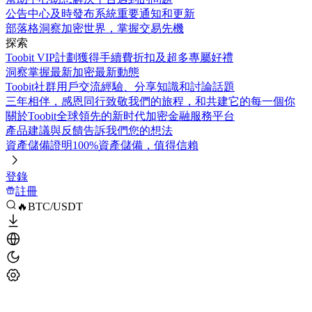
公告中心
及時發布系統重要通知和更新
部落格
洞察加密世界，掌握交易先機
探索
Toobit VIP計劃
獲得手續費折扣及超多專屬好禮
洞察
掌握最新加密最新動態
Toobit社群
用戶交流經驗、分享知識和討論話題
三年相伴，感恩同行
致敬我們的旅程，和共建它的每一個你
關於Toobit
全球領先的新时代加密金融服務平台
產品建議與反饋
告訴我們您的想法
資產儲備證明
100%資產儲備，值得信賴
登錄
註冊
🔥BTC/USDT