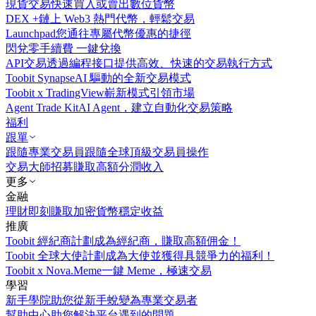
現貨交易
快速買入或賣出數位貨幣
DEX +
鏈上 Web3 熱門代幣，輕鬆交易
Launchpad
您通往專屬代幣優惠的捷徑
閃兌
零手續費 一鍵兌換
API交易
透過編程接口提供高效、快速的交易執行方式
Toobit Synapse
AI 驅動的全新交易模式
Toobit x TradingView
嶄新模式引領市場
Agent Trade Kit
AI Agent，建立自動化交易策略
福利
跟單
跟隨專業交易員
跟隨全球頂級交易員操作
交易大師招募
賺取高額分潤收入
更多
金融
理財
即刻賺取加密貨幣穩定收益
推廣
Toobit 經紀商計劃
成為經紀商，賺取高額佣金！
Toobit 全球大使計劃
成為大使並獲得具競爭力的福利！
Toobit x Nova.Meme
一鍵 Meme，極速交易
學習
新手學院
助您從新手蛻變為專業交易者
幫助中心
助您解決平台遇到的問題