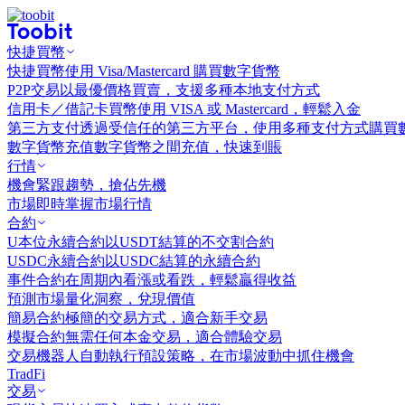
快捷買幣
快捷買幣
使用 Visa/Mastercard 購買數字貨幣
P2P交易
以最優價格買賣，支援多種本地支付方式
信用卡／借記卡買幣
使用 VISA 或 Mastercard，輕鬆入金
第三方支付
透過受信任的第三方平台，使用多種支付方式購買
數字貨幣充值
數字貨幣之間充值，快速到賬
行情
機會
緊跟趨勢，搶佔先機
市場
即時掌握市場行情
合約
U本位永續合約
以USDT結算的不交割合約
USDC永續合約
以USDC結算的永續合約
事件合約
在周期內看漲或看跌，輕鬆贏得收益
預測市場
量化洞察，兌現價值
簡易合約
極簡的交易方式，適合新手交易
模擬合約
無需任何本金交易，適合體驗交易
交易機器人
自動執行預設策略，在市場波動中抓住機會
TradFi
交易