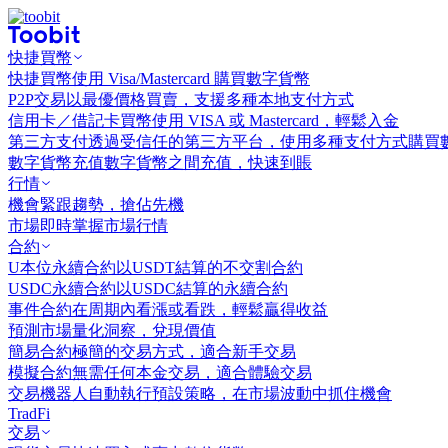
快捷買幣
快捷買幣
使用 Visa/Mastercard 購買數字貨幣
P2P交易
以最優價格買賣，支援多種本地支付方式
信用卡／借記卡買幣
使用 VISA 或 Mastercard，輕鬆入金
第三方支付
透過受信任的第三方平台，使用多種支付方式購買
數字貨幣充值
數字貨幣之間充值，快速到賬
行情
機會
緊跟趨勢，搶佔先機
市場
即時掌握市場行情
合約
U本位永續合約
以USDT結算的不交割合約
USDC永續合約
以USDC結算的永續合約
事件合約
在周期內看漲或看跌，輕鬆贏得收益
預測市場
量化洞察，兌現價值
簡易合約
極簡的交易方式，適合新手交易
模擬合約
無需任何本金交易，適合體驗交易
交易機器人
自動執行預設策略，在市場波動中抓住機會
TradFi
交易