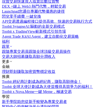
現貨交易
快速買入或賣出數位貨幣
DEX +
鏈上 Web3 熱門代幣，輕鬆交易
Launchpad
您通往專屬代幣優惠的捷徑
閃兌
零手續費 一鍵兌換
API交易
透過編程接口提供高效、快速的交易執行方式
Toobit Synapse
AI 驅動的全新交易模式
Toobit x TradingView
嶄新模式引領市場
Agent Trade Kit
AI Agent，建立自動化交易策略
福利
跟單
跟隨專業交易員
跟隨全球頂級交易員操作
交易大師招募
賺取高額分潤收入
更多
金融
理財
即刻賺取加密貨幣穩定收益
推廣
Toobit 經紀商計劃
成為經紀商，賺取高額佣金！
Toobit 全球大使計劃
成為大使並獲得具競爭力的福利！
Toobit x Nova.Meme
一鍵 Meme，極速交易
學習
新手學院
助您從新手蛻變為專業交易者
幫助中心
助您解決平台遇到的問題