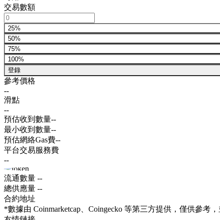
交易數額
25%
50%
75%
100%
登錄
參考價格
--
滑點
--
預估收到數量
--
最小收到數量
--
預估網絡Gas費
--
平台交易服務費
--
流通數量
--
總供應量
--
合約地址
*數據由 Coinmarketcap、Coingecko 等第三方提供，
友情鏈接