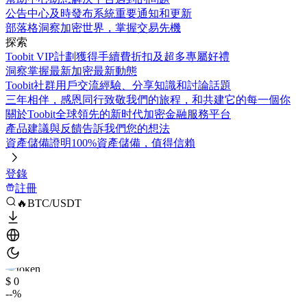
公告中心
及時發布系統重要通知和更新
部落格
洞察加密世界，掌握交易先機
探索
Toobit VIP計劃
獲得手續費折扣及超多專屬好禮
洞察
掌握最新加密最新動態
Toobit社群
用戶交流經驗、分享知識和討論話題
三年相伴，感恩同行
致敬我們的旅程，和共建它的每一個你
關於Toobit
全球領先的新时代加密金融服務平台
產品建議與反饋
告訴我們您的想法
資產儲備證明
100%資產儲備，值得信賴
登錄
註冊
🔥BTC/USDT
$ 0
--%