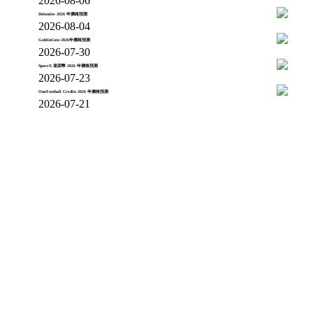
2026-08-06
Dolomite 2026 年價格預測
2026-08-04
GoblinCoin 2026年價格預測
2026-07-30
SpaceX 迷因幣 2026 年價格預測
2026-07-23
OneFootball Credits 2026 年價格預測
2026-07-21