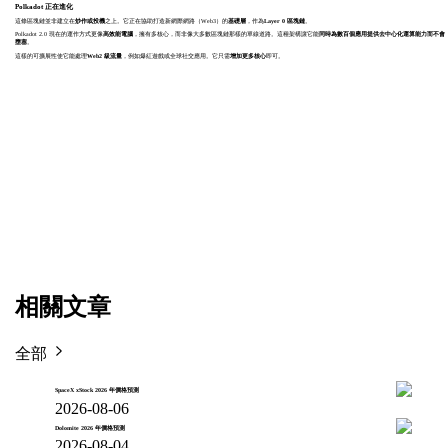
Polkadot 正在進化
這條區塊鏈並非建立在
炒作或投機
之上。它正在協助打造新網際網路（Web3）的
基礎層
，作為
Layer 0 區塊鏈
。
Polkadot 2.0 現在的運作方式更像
高效能電腦
，擁有多核心，而非像大多數區塊鏈那樣的單線道路。這種架構讓它能
同時為數百個應用提供去中心化運算能力而不會
壅塞
。
這樣的可擴展性使它能處理
Web2 級流量
，例如爆紅遊戲或全球社交應用。它只需
增加更多核心
即可。
相關文章
全部
SpaceX xStock 2026 年價格預測
2026-08-06
Dolomite 2026 年價格預測
2026-08-04