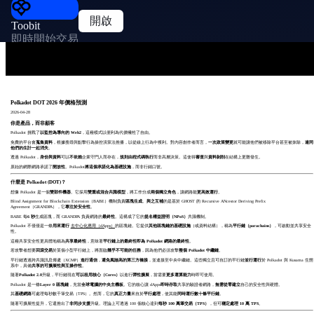
開啟
Toobit
即時開始交易
Polkadot DOT 2026 年價格預測
2026-04-28
你是產品，而非顧客
Polkadot 挑戰了
以監控為導向的 Web2
，這種模式以便利為代價犧牲了自由。
免費的平台會
蒐集資料
，根據搜尋與點擊行為操控演算法推播，以從線上行為中獲利。對內容創作者而言，
一次政策變更
就可能讓他們被移除平台甚至被抹除，
連同
他們的生計一起消失
。
透過 Polkadot，
身份與資料
可以
不依賴
企業守門人而存在，
規則由程式碼執行
而非高層決策。這使得
審查
與
資料剝削
在結構上更難發生。
原始的網際網路承諾了
開放性
。Polkadot
將這個承諾化為基礎設施
，而非行銷口號。
什麼是 Polkadot (DOT)？
想像 Polkadot 是一個
雙部件機器
。它採用
雙重或混合共識模型
，將工作分成
兩個獨立角色
，讓網路能
更高效運行
。
Blind Assignment for Blockchain Extension（
BABE）機制負責
區塊生成
。
與之互補
的是
基於 GHOST 的 Recursive ANcestor Deriving Prefix
Agreement（
GRANDPA），它
專注於安全性
。
BABE 每
6 秒
生成區塊，而 GRANDPA 負責網路的
最終性
。這構成了它的
提名權益證明（NPoS）
共識機制。
Polkadot 不僅僅是一條
用來運行
去中心化應用（dApps）
的區塊鏈。它提供
其他區塊鏈的基礎設施
（或資料結構），稱為
平行鏈（parachains）
，可啟動並共享安全
性。
這種共享安全性更具體地稱為
共享最終性
，意味著
平行鏈上的最終性即為 Polkadot 網路的最終性
。
若攻擊者想要
回滾交易
於某個小型平行鏈上，將面臨
幾乎不可能的任務
，因為他們必須攻擊
整個 Polkadot 中繼鏈
。
平行鏈透過跨共識訊息傳遞（XCMP）
進行通信
，
避免風險高的第三方橋接
，並連接至中央中繼鏈。這些獨立且可自訂的平行鏈
並行運行
於 Polkadot 與 Kusama 生態
系中，具備
共享的可擴展性與互操作性
。
隨著
Polkadot 2.0
升級，平行鏈現在
可以租用核心（Cores）
以進行
彈性擴展
，當需要
更多運算能力
時即可使用。
Polkadot 是一條
Layer 0 區塊鏈
，充當
全球電腦的中央主機板
。它的核心讓 dApps
即時存取
共享的驗證者網路，
無需從零建立
自己的安全性與硬體。
其
基礎網路
可處理每秒數千筆交易（TPS）。然而，它的
真正力量
來自於
平行處理
，使其能
同時運行數十條平行鏈
。
隨著可擴展性提升，它還推出了
非同步支援
升級。理論上可透過 100 個核心達到
每秒 100 萬筆交易（TPS）
，但可
穩定處理 10 萬 TPS
。