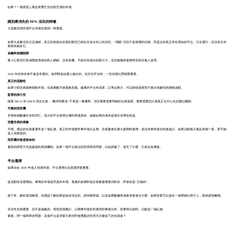
結果？一個表面上看起來繁忙但內部空洞的市場。
識別將消失的 90% 項目的特徵
大多數預測市場平台失敗的原因一再重複。
如果大多數項目注定滅絕，真正的技能在於識別那些已經在生命支持上的項目。“殭屍”項目不是損壞的代碼，而是沒有真正存在理由的平台。它在運行，但沒有任何
東西依賴於它。
金融科技鏈陷阱
要小心那些打扮成開放系統的私人網絡。沒有投機、可組合性或社區吸引力，這些鏈最終會變得安靜且無人使用。
2026 年的倖存者不會是幸運的。他們將是結構上健全的。在評估平台時，一些信號比營銷更重要。
真正的流動性
如果小額交易能夠移動市場，交易量數字就毫無意義。健康的平台有深度；訂單足夠大，可以吸收規模而不會出現劇烈的價格波動。
監管的持久性
隨著 MiCA 和 DAC8 現在生效，“離岸和匿名”不再是一種優勢。項目要麼需要明確的法律基礎，要麼需要設計成真正去中心化且難以關閉。
可靠的預言機
市場依賴數據生存和消亡。強大的平台使用分層的爭議系統，操縱結果的成本超過任何潛在收益。
洗盤交易的假象
平穩、穩定的交易量通常是一個紅旗。真正的市場會對事件做出反應。交易量會在重大新聞時激增，當沒有事情發生時會減少。如果活動每天看起來都一樣，那可能
是人為製造的。
預言機失敗是致命的
最快的歸零方式是破損的真相機制。如果一個平台無法回答簡單的問題，比如誰贏了，發生了什麼，它就沒有價值。
平台選擇
如果你在 2026 年進入預測市場，平台選擇比交易選擇更重要。
從流動性深度開始。稀薄的市場是昂貴的市場。寬廣的差價和低交易量會慢慢消耗你，即使你是“正確的”。
接下來，解析度清晰度。你應該了解結果是如何決定的，誰仲裁爭議，以及如果數據來源衝突會發生什麼。如果答案可以放在一個營銷幻燈片上，那就趕快離開。
安全性也很重要，但不是抽象的。尋找現場審計、公開事件報告和透明的事後分析，當事情出錯時。沉默是一個紅旗。
最後，問一個簡單的問題：這個平台是否吸引那些即使獎勵消失明天仍會留下的交易者？