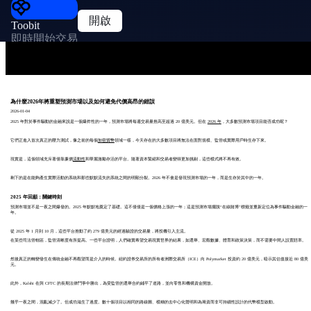
開啟
Toobit
即時開始交易
為什麼2026年將重塑預測市場以及如何避免代價高昂的錯誤
2026-01-04
2025 年對於事件驅動的金融來說是一個爆炸性的一年，預測市場將每週交易量推高至超過 20 億美元。但在
2026 年
，大多數預測市場項目能否成功呢？
它們正進入首次真正的壓力測試，像之前的每個
加密貨幣
領域一樣，今天存在的大多數項目將無法在面對規模、監管或實際用戶時生存下來。
現實是，這個領域充斥著僅靠廉價
流動性
和華麗激勵存活的平台。隨著資本緊縮和交易者變得更加挑剔，這些模式將不再有效。
剩下的是在能夠產生實際活動的系統和那些默默流失的系統之間的明顯分裂。2026 年不會是發現預測市場的一年，而是生存於其中的一年。
2025 年回顧：關鍵時刻
預測市場並不是一夜之間爆發的。2025 年默默地奠定了基礎。這不僅僅是一個價格上漲的一年；這是預測市場擺脫“在線賭博”標籤並重新定位為事件驅動金融的一
年。
從 2025 年 1 月到 10 月，這些平台推動了約 279 億美元的經過驗證的交易量，將投機引入主流。
在某些司法管轄區，監管清晰度有所提高。一些平台證明，人們確實希望交易現實世界的結果，如選舉、宏觀數據、體育和政策決策，而不需要中間人設置賠率。
然後真正的轉變發生在傳統金融不再觀望而是介入的時候。紐約證券交易所的所有者洲際交易所（ICE）向 Polymarket 投資約 20 億美元，暗示其估值接近 80 億美
元。
此外，Kalshi 在與 CFTC 的長期法律鬥爭中勝出，為受監管的選舉合約鋪平了道路，並向零售和機構資金開放。
幾乎一夜之間，混亂減少了。但成功滋生了過度。數十個項目以相同的路線圖、模糊的去中心化聲明和為籌資而非可持續性設計的代幣模型啟動。