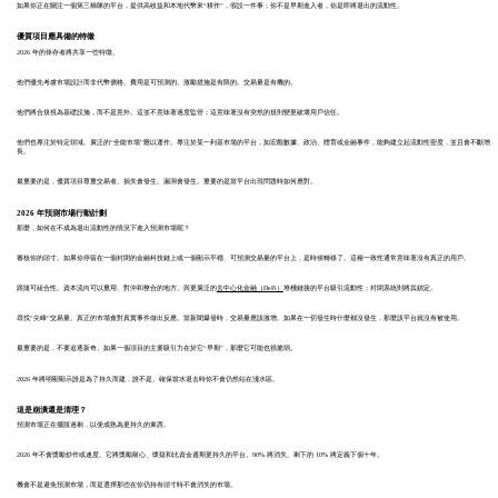
如果你正在關注一個第三梯隊的平台，提供高收益和本地代幣來“耕作”，假設一件事；你不是早期進入者，你是即將退出的流動性。
優質項目應具備的特徵
2026 年的倖存者將共享一些特徵。
他們優先考慮市場設計而非代幣價格。費用是可預測的。激勵措施是有限的。交易量是有機的。
他們將合規視為基礎設施，而不是意外。這並不意味著過度監管；這意味著沒有突然的規則變更破壞用戶信任。
他們也專注於特定領域。廣泛的“全能市場”難以運作。專注於某一利基市場的平台，如宏觀數據、政治、體育或金融事件，能夠建立起流動性密度，並且會不斷增
長。
最重要的是，優質項目尊重交易者。損失會發生。漏洞會發生。重要的是當平台出現問題時如何應對。
2026 年預測市場行動計劃
那麼，如何在不成為退出流動性的情況下進入預測市場呢？
審核你的頭寸。如果你停留在一個封閉的金融科技鏈上或一個顯示平穩、可預測交易量的平台上，是時候轉移了。這種一致性通常意味著沒有真正的用戶。
跟隨可組合性。資本流向可以重用、對沖和整合的地方。與更廣泛的
去中心化金融（DeFi）
堆棧鏈接的平台吸引流動性；封閉系統則將其鎖定。
尋找“尖峰”交易量。真正的市場會對真實事件做出反應。當新聞爆發時，交易量應該激增。如果在一切發生時什麼都沒發生，那麼該平台就沒有被使用。
最重要的是，不要追逐新奇。如果一個項目的主要吸引力在於它“早期”，那麼它可能也很脆弱。
2026 年將明顯顯示誰是為了持久而建，誰不是。確保當水退去時你不會仍然站在淺水區。
這是崩潰還是清理？
預測市場正在擺脫過剩，以便成熟為更持久的東西。
2026 年不會獎勵炒作或速度。它將獎勵耐心、懷疑和比資金週期更持久的平台。90% 將消失。剩下的 10% 將定義下個十年。
機會不是避免預測市場，而是選擇那些在你仍持有頭寸時不會消失的市場。