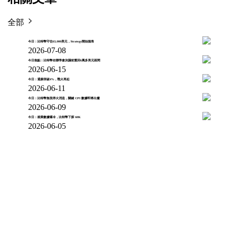
全部
今日：比特幣守住63,000美元，Strategy開始拋售
2026-07-08
今日焦點：比特幣在聯準會決議前重回6萬多美元區間
2026-06-15
今日：通膨突破4%，戰火再起
2026-06-11
今日：比特幣無視停火消息，關鍵 CPI 數據即將出爐
2026-06-09
今日：就業數據爆冷，比特幣下探 60K
2026-06-05