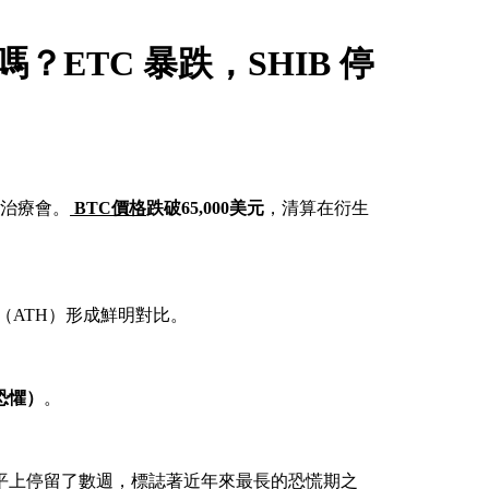
嗎？ETC 暴跌，SHIB 停
體治療會。
BTC價格
跌破65,000美元
，清算在衍生
點（ATH）形成鮮明對比。
恐懼）
。
水平上停留了數週，標誌著近年來最長的恐慌期之