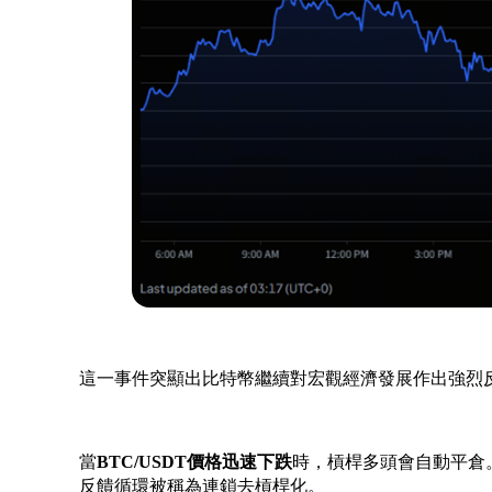
這一事件突顯出比特幣繼續對宏觀經濟發展作出強烈
當
BTC/USDT價格迅速下跌
時，槓桿多頭會自動平倉
反饋循環被稱為連鎖去槓桿化。