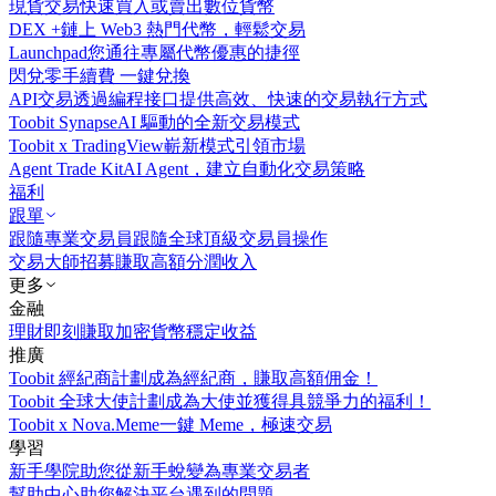
現貨交易
快速買入或賣出數位貨幣
DEX +
鏈上 Web3 熱門代幣，輕鬆交易
Launchpad
您通往專屬代幣優惠的捷徑
閃兌
零手續費 一鍵兌換
API交易
透過編程接口提供高效、快速的交易執行方式
Toobit Synapse
AI 驅動的全新交易模式
Toobit x TradingView
嶄新模式引領市場
Agent Trade Kit
AI Agent，建立自動化交易策略
福利
跟單
跟隨專業交易員
跟隨全球頂級交易員操作
交易大師招募
賺取高額分潤收入
更多
金融
理財
即刻賺取加密貨幣穩定收益
推廣
Toobit 經紀商計劃
成為經紀商，賺取高額佣金！
Toobit 全球大使計劃
成為大使並獲得具競爭力的福利！
Toobit x Nova.Meme
一鍵 Meme，極速交易
學習
新手學院
助您從新手蛻變為專業交易者
幫助中心
助您解決平台遇到的問題