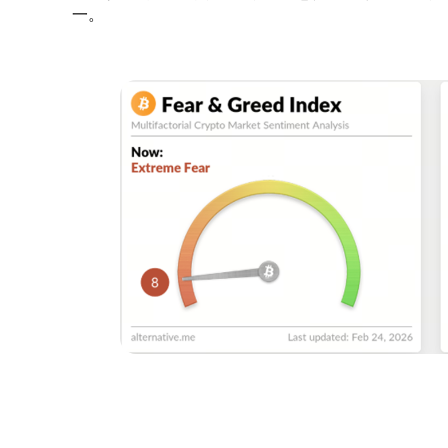
一。
來源