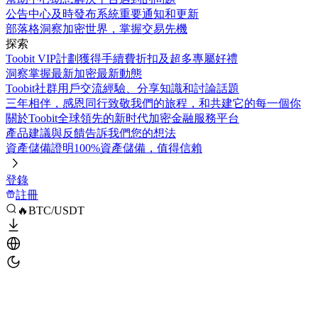
公告中心
及時發布系統重要通知和更新
部落格
洞察加密世界，掌握交易先機
探索
Toobit VIP計劃
獲得手續費折扣及超多專屬好禮
洞察
掌握最新加密最新動態
Toobit社群
用戶交流經驗、分享知識和討論話題
三年相伴，感恩同行
致敬我們的旅程，和共建它的每一個你
關於Toobit
全球領先的新时代加密金融服務平台
產品建議與反饋
告訴我們您的想法
資產儲備證明
100%資產儲備，值得信賴
登錄
註冊
🔥BTC/USDT