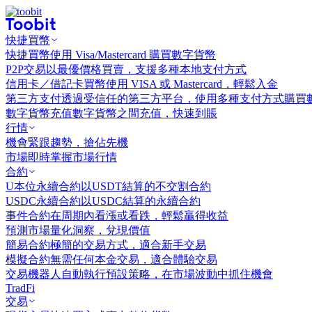
快捷買幣
快捷買幣
使用 Visa/Mastercard 購買數字貨幣
P2P交易
以最優價格買賣，支援多種本地支付方式
信用卡／借記卡買幣
使用 VISA 或 Mastercard，輕鬆入金
第三方支付
透過受信任的第三方平台，使用多種支付方式購買
數字貨幣充值
數字貨幣之間充值，快速到賬
行情
機會
緊跟趨勢，搶佔先機
市場
即時掌握市場行情
合約
U本位永續合約
以USDT結算的不交割合約
USDC永續合約
以USDC結算的永續合約
事件合約
在周期內看漲或看跌，輕鬆贏得收益
預測市場
量化洞察，兌現價值
簡易合約
極簡的交易方式，適合新手交易
模擬合約
無需任何本金交易，適合體驗交易
交易機器人
自動執行預設策略，在市場波動中抓住機會
TradFi
交易