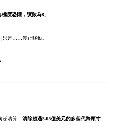
為
極度恐懼，讀數為8
。
則只是……停止移動。
？
廣泛清算，
清除超過5.05億美元的多個代幣頭寸
。