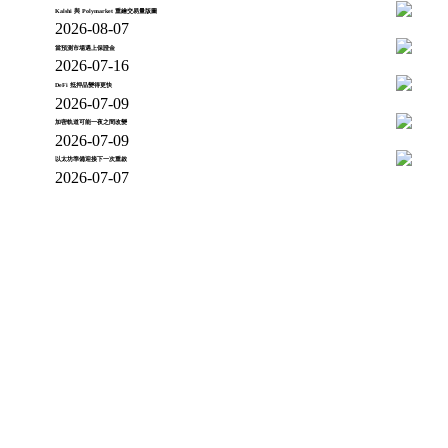
Kalshi 與 Polymarket 重繪交易量版圖
2026-08-07
當預測市場遇上保證金
2026-07-16
DeFi 抵押品變得更快
2026-07-09
加密軌道可能一夜之間改變
2026-07-09
以太坊準備迎接下一次重啟
2026-07-07