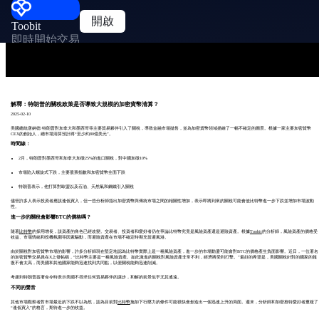
開啟
Toobit
即時開始交易
解釋：特朗普的關稅政策是否導致大規模的加密貨幣清算？
2025-02-10
美國總統唐納德·特朗普對加拿大和墨西哥等主要貿易夥伴引入了關稅，導致金融市場拋售，並為加密貨幣領域描繪了一幅不確定的圖景。根據一家主要加密貨幣
CEX的創始人，總市場清算預計將“至少約80億美元”。
時間線：
2月，特朗普對墨西哥和加拿大加徵25%的進口關稅，對中國加徵10%
市場陷入螺旋式下跌，主要股票指數和加密貨幣全面下跌
特朗普表示，他打算對歐盟以及石油、天然氣和鋼鐵引入關稅
儘管許多人表示投資者應該逢低買入，但一些分析師指出加密貨幣與傳統市場之間的相關性增加，表示即將到來的關稅可能會使比特幣進一步下跌並增加市場波動
性。
進一步的關稅會影響BTC的價格嗎？
隨著
比特幣
的採用增長，該資產的角色已經改變。交易者、投資者和愛好者仍在爭論比特幣究竟是風險資產還是避險資產。根據
Toobit
的分析師，風險資產的價格受
收益、市場情緒和投機氛圍等因素驅動，而避險資產在市場不確定時期充當避風港。
由於關稅對加密貨幣市場的影響，許多分析師現在堅定地認為比特幣實際上是一種風險資產，進一步的市場動盪可能會對BTC的價格產生負面影響。近日，一位著名
的加密貨幣交易員在X上發帖稱，“比特幣主要是一種風險資產。如此激進的關稅對風險資產非常不利，經濟將受到打擊。”最好的希望是，美國關稅針對的國家的報
復不會太高，而美國和其他國家能夠迅速找到共同點，以便關稅能夠迅速削減。
考慮到特朗普簽署命令時表示美國不尋求任何貿易夥伴的讓步，和解的前景似乎尤其遙遠。
不同的聲音
其他市場觀察者對市場最近的下跌不以為然，認為目前對
比特幣
施加下行壓力的條件可能很快會創造出一個迅速上升的局面。週末，分析師和加密推特愛好者重複了
“逢低買入”的格言，期待進一步的收益。