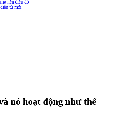
ựng nên điều đó
 điện tử mới.
 và nó hoạt động như thế