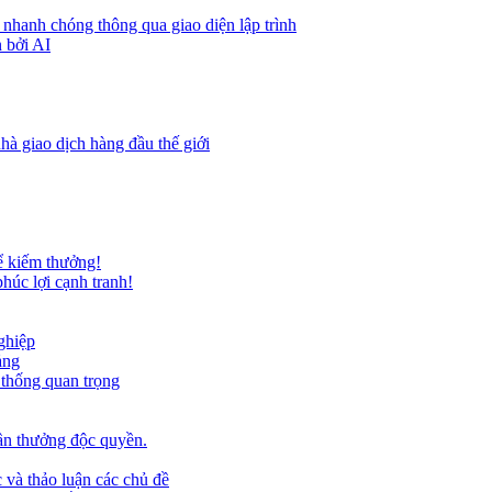
 nhanh chóng thông qua giao diện lập trình
 bởi AI
hà giao dịch hàng đầu thế giới
ể kiếm thưởng!
húc lợi cạnh tranh!
ghiệp
ảng
 thống quan trọng
ần thưởng độc quyền.
 và thảo luận các chủ đề