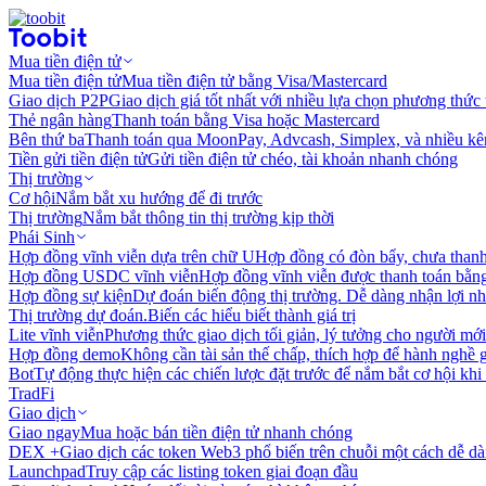
Mua tiền điện tử
Mua tiền điện tử
Mua tiền điện tử bằng Visa/Mastercard
Giao dịch P2P
Giao dịch giá tốt nhất với nhiều lựa chọn phương thức
Thẻ ngân hàng
Thanh toán bằng Visa hoặc Mastercard
Bên thứ ba
Thanh toán qua MoonPay, Advcash, Simplex, và nhiều kê
Tiền gửi tiền điện tử
Gửi tiền điện tử chéo, tài khoản nhanh chóng
Thị trường
Cơ hội
Nắm bắt xu hướng để đi trước
Thị trường
Nắm bắt thông tin thị trường kịp thời
Phái Sinh
Hợp đồng vĩnh viễn dựa trên chữ U
Hợp đồng có đòn bẩy, chưa than
Hợp đồng USDC vĩnh viễn
Hợp đồng vĩnh viễn được thanh toán b
Hợp đồng sự kiện
Dự đoán biến động thị trường. Dễ dàng nhận lợi n
Thị trường dự đoán.
Biến các hiểu biết thành giá trị
Lite vĩnh viễn
Phương thức giao dịch tối giản, lý tưởng cho người mới
Hợp đồng demo
Không cần tài sản thế chấp, thích hợp để hành nghề 
Bot
Tự động thực hiện các chiến lược đặt trước để nắm bắt cơ hội khi
TradFi
Giao dịch
Giao ngay
Mua hoặc bán tiền điện tử nhanh chóng
DEX +
Giao dịch các token Web3 phổ biến trên chuỗi một cách dễ d
Launchpad
Truy cập các listing token giai đoạn đầu