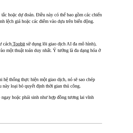
 tắc hoặc dự đoán. Điều này có thể bao gồm các chiến
ênh lệch giá hoặc các điểm vào dựa trên biến động.
ư cách
Toobit
sử dụng lõi giao dịch AI đa mô hình),
vào một thuật toán duy nhất. Ý tưởng là đa dạng hóa ở
 hệ thống thực hiện một giao dịch, nó sẽ sao chép
u này loại bỏ quyết định thời gian thủ công.
o ngay hoặc phái sinh như hợp đồng tương lai vĩnh