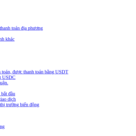
 thanh toán địa phương
nh khác
h toán, được thanh toán bằng USDT
ằng USDC
huận.
 bắt đầu
giao dịch
 thị trường biến động
àng