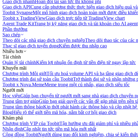
Giao dịch nhanh
Hoán đổi tài sản tức thì không phí
Giao dịch API
Cung cấp phương thức thực hiện giao dịch hiệu quả và
Toobit Synapse
Một mô hình giao dịch hoàn toàn mới được điều khiển
Toobit x TradingView
Giao dịch trực tiếp từ TradingView chart
Agent Trade Kit
Trang bị kỹ năng giao dịch và tài khoản cho AI agent
Phần thưởng
Sao chép
Theo dõi các nhà giao dịch chuyên nghiệp
Theo dõi thao tác của các n
Thạc sĩ giao dịch tuyển dụng
Kiếm được thu nhập cao
Nhiều hơn
Tài chính
Quản lý tài chính
Kiếm lợi nhuận ổn định từ tiền điện tử ngay lập tức
Khuyến mãi
Chương trình Môi giới
Tối ưu hoá volume API và hạ tầng giao dịch đ
Chương trình đại sứ toàn cầu Toobit
Trở thành đại sứ và nhận những p
Toobit x Nova.Meme
Meme trong một cú nhấp, giao dịch siêu tốc
Người mới
Học viện
Giúp bạn chuyển từ người mới sang nhà giao dịch chuyên n
Trung tâm trợ giúp
Giúp bạn giải quyết các vấn đề gặp phải trên nền t
Trung tâm thông báo
Kịp thời phát hành các thông báo và cập nhật hệ
Blog
Hiểu rõ thế giới tiền mã hóa, nắm bắt cơ hội giao dịch
Khám phá
Chương trình VIP của Toobit
Tận hưởng ưu đãi giảm phí và nhiều ph
Nhận định
Cập nhật tin tức tiền mã hóa mới nhất
Cộng đồng Toobit
Người dùng trao đổi kinh nghiệm, chia sẻ kiến thức