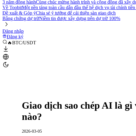
3 năm đồng hành
Cùng chúc mừng hành trình và cộng đồng đã xây d
Về Toobit
Một nền tảng toàn cầu dẫn đầu thế hệ dịch vụ tài chính tiền
Đề xuất & Góp ý
Chia sẻ ý tưởng để cải thiện sàn giao dịch
Bằng chứng dự trữ
Niềm tin được xây dựng trên dự trữ 100%
Đăng nhập
Đăng ký
🔥BTC/USDT
Giao dịch sao chép AI là gì
nào?
2026-03-05