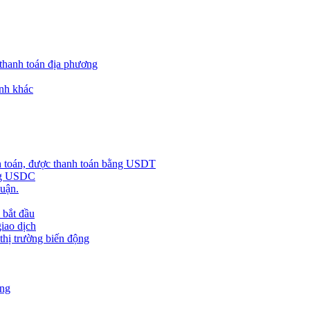
 thanh toán địa phương
nh khác
h toán, được thanh toán bằng USDT
ằng USDC
huận.
 bắt đầu
giao dịch
 thị trường biến động
àng