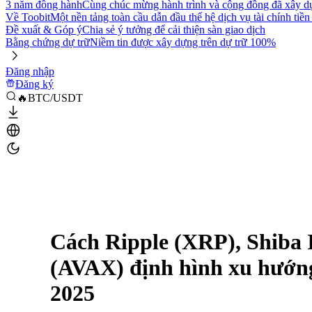
3 năm đồng hành
Cùng chúc mừng hành trình và cộng đồng đã xây d
Về Toobit
Một nền tảng toàn cầu dẫn đầu thế hệ dịch vụ tài chính tiền
Đề xuất & Góp ý
Chia sẻ ý tưởng để cải thiện sàn giao dịch
Bằng chứng dự trữ
Niềm tin được xây dựng trên dự trữ 100%
Đăng nhập
Đăng ký
🔥BTC/USDT
Cách Ripple (XRP), Shiba 
(AVAX) định hình xu hướn
2025