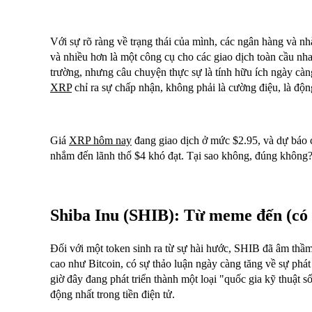
Với sự rõ ràng về trạng thái của mình, các ngân hàng và nh
và nhiều hơn là một công cụ cho các giao dịch toàn cầu nh
trường, nhưng câu chuyện thực sự là tính hữu ích ngày càn
XRP
chỉ ra sự chấp nhận, không phải là cường điệu, là độn
Giá
XRP hôm nay
đang giao dịch ở mức $2.95, và dự báo
nhắm đến lãnh thổ $4 khó đạt. Tại sao không, đúng không
Shiba Inu (SHIB): Từ meme đến (có 
Đối với một token sinh ra từ sự hài hước, SHIB đã âm thầ
cao như Bitcoin, có sự thảo luận ngày càng tăng về sự phát
giờ đây đang phát triển thành một loại "quốc gia kỹ thuật 
động nhất trong tiền điện tử.