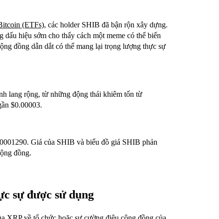
 Bitcoin (ETFs)
, các holder SHIB đã bận rộn xây dựng.
g dấu hiệu sớm cho thấy cách một meme có thể biến
cộng đồng dẫn dắt có thể mang lại trọng lượng thực sự
 lang rộng, từ những động thái khiêm tốn từ
gần $0.00003.
00001290. Giá của SHIB và biểu đồ giá SHIB phản
cộng đồng.
ực sự được sử dụng
ủa XRP về tổ chức hoặc sự cường điệu cộng đồng của