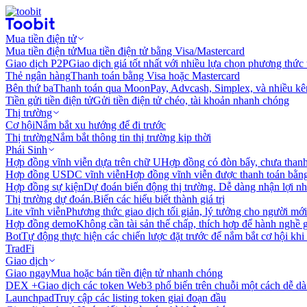
Mua tiền điện tử
Mua tiền điện tử
Mua tiền điện tử bằng Visa/Mastercard
Giao dịch P2P
Giao dịch giá tốt nhất với nhiều lựa chọn phương thức
Thẻ ngân hàng
Thanh toán bằng Visa hoặc Mastercard
Bên thứ ba
Thanh toán qua MoonPay, Advcash, Simplex, và nhiều kê
Tiền gửi tiền điện tử
Gửi tiền điện tử chéo, tài khoản nhanh chóng
Thị trường
Cơ hội
Nắm bắt xu hướng để đi trước
Thị trường
Nắm bắt thông tin thị trường kịp thời
Phái Sinh
Hợp đồng vĩnh viễn dựa trên chữ U
Hợp đồng có đòn bẩy, chưa than
Hợp đồng USDC vĩnh viễn
Hợp đồng vĩnh viễn được thanh toán b
Hợp đồng sự kiện
Dự đoán biến động thị trường. Dễ dàng nhận lợi n
Thị trường dự đoán.
Biến các hiểu biết thành giá trị
Lite vĩnh viễn
Phương thức giao dịch tối giản, lý tưởng cho người mới
Hợp đồng demo
Không cần tài sản thế chấp, thích hợp để hành nghề 
Bot
Tự động thực hiện các chiến lược đặt trước để nắm bắt cơ hội khi
TradFi
Giao dịch
Giao ngay
Mua hoặc bán tiền điện tử nhanh chóng
DEX +
Giao dịch các token Web3 phổ biến trên chuỗi một cách dễ d
Launchpad
Truy cập các listing token giai đoạn đầu