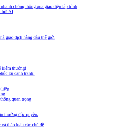
 nhanh chóng thông qua giao diện lập trình
 bởi AI
hà giao dịch hàng đầu thế giới
ể kiếm thưởng!
húc lợi cạnh tranh!
ghiệp
ảng
 thống quan trọng
ần thưởng độc quyền.
 và thảo luận các chủ đề