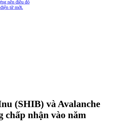
ựng nên điều đó
 điện tử mới.
Inu (SHIB) và Avalanche
g chấp nhận vào năm