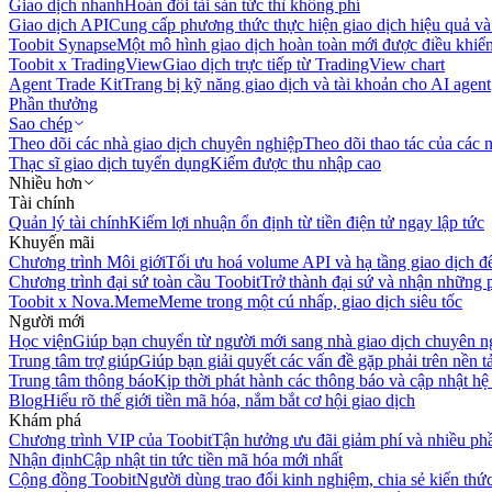
Giao dịch nhanh
Hoán đổi tài sản tức thì không phí
Giao dịch API
Cung cấp phương thức thực hiện giao dịch hiệu quả và
Toobit Synapse
Một mô hình giao dịch hoàn toàn mới được điều khiển
Toobit x TradingView
Giao dịch trực tiếp từ TradingView chart
Agent Trade Kit
Trang bị kỹ năng giao dịch và tài khoản cho AI agent
Phần thưởng
Sao chép
Theo dõi các nhà giao dịch chuyên nghiệp
Theo dõi thao tác của các n
Thạc sĩ giao dịch tuyển dụng
Kiếm được thu nhập cao
Nhiều hơn
Tài chính
Quản lý tài chính
Kiếm lợi nhuận ổn định từ tiền điện tử ngay lập tức
Khuyến mãi
Chương trình Môi giới
Tối ưu hoá volume API và hạ tầng giao dịch đ
Chương trình đại sứ toàn cầu Toobit
Trở thành đại sứ và nhận những p
Toobit x Nova.Meme
Meme trong một cú nhấp, giao dịch siêu tốc
Người mới
Học viện
Giúp bạn chuyển từ người mới sang nhà giao dịch chuyên n
Trung tâm trợ giúp
Giúp bạn giải quyết các vấn đề gặp phải trên nền t
Trung tâm thông báo
Kịp thời phát hành các thông báo và cập nhật hệ
Blog
Hiểu rõ thế giới tiền mã hóa, nắm bắt cơ hội giao dịch
Khám phá
Chương trình VIP của Toobit
Tận hưởng ưu đãi giảm phí và nhiều ph
Nhận định
Cập nhật tin tức tiền mã hóa mới nhất
Cộng đồng Toobit
Người dùng trao đổi kinh nghiệm, chia sẻ kiến thức