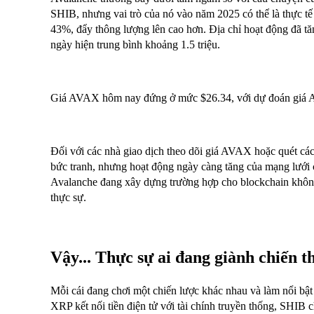
SHIB, nhưng vai trò của nó vào năm 2025 có thể là thực tế
43%, đẩy thông lượng lên cao hơn. Địa chỉ hoạt động đã tă
ngày hiện trung bình khoảng 1.5 triệu.
Giá AVAX hôm nay đứng ở mức $26.34, với dự đoán giá A
Đối với các nhà giao dịch theo dõi giá AVAX hoặc quét cá
bức tranh, nhưng hoạt động ngày càng tăng của mạng lưới 
Avalanche đang xây dựng trường hợp cho blockchain khôn
thực sự.
Vậy... Thực sự ai đang giành chiến 
Mỗi cái đang chơi một chiến lược khác nhau và làm nổi b
XRP kết nối tiền điện tử với tài chính truyền thống, SHI