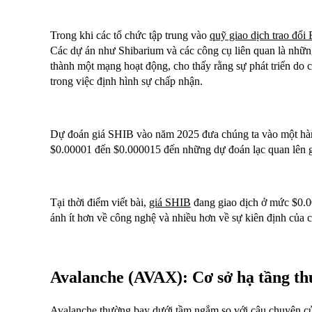
Trong khi các tổ chức tập trung vào
quỹ giao dịch trao đổi
Các dự án như Shibarium và các công cụ liên quan là nhữn
thành một mạng hoạt động, cho thấy rằng sự phát triển do 
trong việc định hình sự chấp nhận.
Dự đoán giá SHIB vào năm 2025 đưa chúng ta vào một hành
$0.00001 đến $0.000015 đến những dự đoán lạc quan lên 
Tại thời điểm viết bài,
giá SHIB
đang giao dịch ở mức $0.
ánh ít hơn về công nghệ và nhiều hơn về sự kiên định của 
Avalanche (AVAX): Cơ sở hạ tầng th
Avalanche thường bay dưới tầm ngắm so với câu chuyện c