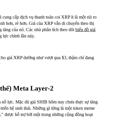
à cung cấp dịch vụ thanh toán coi XRP ít là một rủi ro
anh hơn, rẻ hơn. Giá của XRP vẫn di chuyển theo thị
g tăng của nó. Các nhà phân tích theo dõi
biểu đồ giá
g lực chính lần này.
 cho giá XRP dường như vượt qua $3, thậm chí đang
?
thể) Meta Layer-2
m nỗ lực. Mặc dù giá SHIB hôm nay chưa thực sự tăng
 triển hệ sinh thái. Những gì từng là một token meme
số," được hỗ trợ bởi một trong những cộng đồng hoạt