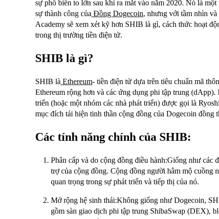
sự phổ biến to lớn sau khi ra mắt vào năm 2020. Nó là một
sự thành công của
Đồng Dogecoin
, nhưng với tầm nhìn và 
Academy sẽ xem xét kỹ hơn SHIB là gì, cách thức hoạt động
trong thị trường tiền điện tử.
SHIB là gì?
SHIB là
Ethereum
- tiền điện tử dựa trên tiêu chuẩn mã t
Ethereum rộng hơn và các ứng dụng phi tập trung (dApp). 
triển (hoặc một nhóm các nhà phát triển) được gọi là Ryos
mục đích tái hiện tinh thần cộng đồng của Dogecoin đồng th
Các tính năng chính của SHIB:
Phân cấp và do cộng đồng điều hành:Giống như các đ
trợ của cộng đồng. Cộng đồng người hâm mộ cuồng nhi
quan trọng trong sự phát triển và tiếp thị của nó.
Mở rộng hệ sinh thái:Không giống như Dogecoin, SHI
gồm sàn giao dịch phi tập trung ShibaSwap (DEX), blo