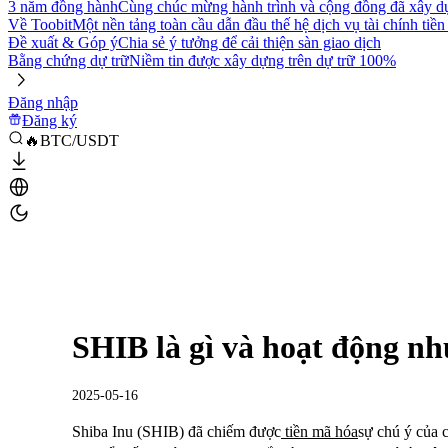
3 năm đồng hành
Cùng chúc mừng hành trình và cộng đồng đã xây d
Về Toobit
Một nền tảng toàn cầu dẫn đầu thế hệ dịch vụ tài chính tiền
Đề xuất & Góp ý
Chia sẻ ý tưởng để cải thiện sàn giao dịch
Bằng chứng dự trữ
Niềm tin được xây dựng trên dự trữ 100%
Đăng nhập
Đăng ký
🔥BTC/USDT
SHIB là gì và hoạt động nh
2025-05-16
Shiba Inu (SHIB) đã chiếm được
tiền mã hóa
sự chú ý của 