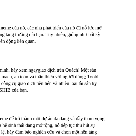
meme của nó, các nhà phát triển của nó đã nỗ lực mở
năng tăng trưởng dài hạn. Tuy nhiên, giống như bất kỳ
biến động liên quan.
mình, hãy xem ngay
giao dịch trên Quách
! Một sàn
ền mạch, an toàn và thân thiện với người dùng; Toobit
ông cụ giao dịch tiên tiến và nhiều loại tài sản kỹ
h SHIB của bạn.
meme để trở thành một dự án đa dạng và đầy tham vọng
 hệ sinh thái đang mở rộng, nó tiếp tục thu hút sự
g lệ, hãy đảm bảo nghiên cứu và chọn một nền tảng