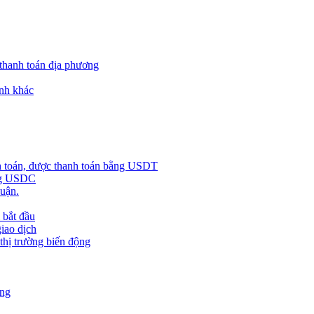
 thanh toán địa phương
nh khác
h toán, được thanh toán bằng USDT
ằng USDC
huận.
 bắt đầu
giao dịch
 thị trường biến động
àng