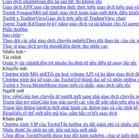
Giao dịch nhanh
Hoán đổi tài sản tức thì không phí
Giao dịch API
Cung cấp phương thức thực hiện giao dịch hiệu quả và
Toobit Synapse
Một mô hình giao dịch hoàn toàn mới được điều khiển
Toobit x TradingView
Giao dịch trực tiếp từ TradingView chart
Agent Trade Kit
Trang bị kỹ năng giao dịch và tài khoản cho AI agent
Phần thưởng
Sao chép
Theo dõi các nhà giao dịch chuyên nghiệp
Theo dõi thao tác của các n
Thạc sĩ giao dịch tuyển dụng
Kiếm được thu nhập cao
Nhiều hơn
Tài chính
Quản lý tài chính
Kiếm lợi nhuận ổn định từ tiền điện tử ngay lập tức
Khuyến mãi
Chương trình Môi giới
Tối ưu hoá volume API và hạ tầng giao dịch đ
Chương trình đại sứ toàn cầu Toobit
Trở thành đại sứ và nhận những p
Toobit x Nova.Meme
Meme trong một cú nhấp, giao dịch siêu tốc
Người mới
Học viện
Giúp bạn chuyển từ người mới sang nhà giao dịch chuyên n
Trung tâm trợ giúp
Giúp bạn giải quyết các vấn đề gặp phải trên nền t
Trung tâm thông báo
Kịp thời phát hành các thông báo và cập nhật hệ
Blog
Hiểu rõ thế giới tiền mã hóa, nắm bắt cơ hội giao dịch
Khám phá
Chương trình VIP của Toobit
Tận hưởng ưu đãi giảm phí và nhiều ph
Nhận định
Cập nhật tin tức tiền mã hóa mới nhất
Cộng đồng Toobit
Người dùng trao đổi kinh nghiệm, chia sẻ kiến thức