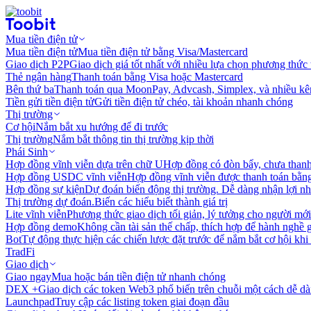
Mua tiền điện tử
Mua tiền điện tử
Mua tiền điện tử bằng Visa/Mastercard
Giao dịch P2P
Giao dịch giá tốt nhất với nhiều lựa chọn phương thức
Thẻ ngân hàng
Thanh toán bằng Visa hoặc Mastercard
Bên thứ ba
Thanh toán qua MoonPay, Advcash, Simplex, và nhiều kê
Tiền gửi tiền điện tử
Gửi tiền điện tử chéo, tài khoản nhanh chóng
Thị trường
Cơ hội
Nắm bắt xu hướng để đi trước
Thị trường
Nắm bắt thông tin thị trường kịp thời
Phái Sinh
Hợp đồng vĩnh viễn dựa trên chữ U
Hợp đồng có đòn bẩy, chưa than
Hợp đồng USDC vĩnh viễn
Hợp đồng vĩnh viễn được thanh toán b
Hợp đồng sự kiện
Dự đoán biến động thị trường. Dễ dàng nhận lợi n
Thị trường dự đoán.
Biến các hiểu biết thành giá trị
Lite vĩnh viễn
Phương thức giao dịch tối giản, lý tưởng cho người mới
Hợp đồng demo
Không cần tài sản thế chấp, thích hợp để hành nghề 
Bot
Tự động thực hiện các chiến lược đặt trước để nắm bắt cơ hội khi
TradFi
Giao dịch
Giao ngay
Mua hoặc bán tiền điện tử nhanh chóng
DEX +
Giao dịch các token Web3 phổ biến trên chuỗi một cách dễ d
Launchpad
Truy cập các listing token giai đoạn đầu