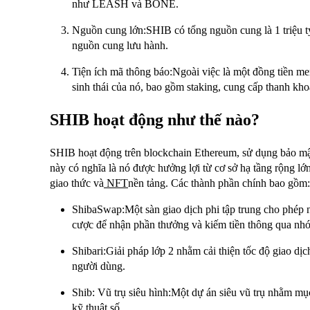
như LEASH và BONE.
Nguồn cung lớn:SHIB có tổng nguồn cung là 1 triệu tỷ
nguồn cung lưu hành.
Tiện ích mã thông báo:Ngoài việc là một đồng tiền m
sinh thái của nó, bao gồm staking, cung cấp thanh khoả
SHIB hoạt động như thế nào?
SHIB hoạt động trên blockchain Ethereum, sử dụng bảo m
này có nghĩa là nó được hưởng lợi từ cơ sở hạ tầng rộng l
giao thức và
NFT
nền tảng. Các thành phần chính bao gồm:
ShibaSwap:Một sàn giao dịch phi tập trung cho phép 
cược để nhận phần thưởng và kiếm tiền thông qua nh
Shibari:Giải pháp lớp 2 nhằm cải thiện tốc độ giao dịc
người dùng.
Shib: Vũ trụ siêu hình:Một dự án siêu vũ trụ nhằm mụ
kỹ thuật số.