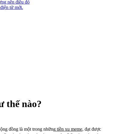
ựng nên điều đó
 điện tử mới.
ư thế nào?
cộng đồng là một trong những
tiền xu meme
, đạt được