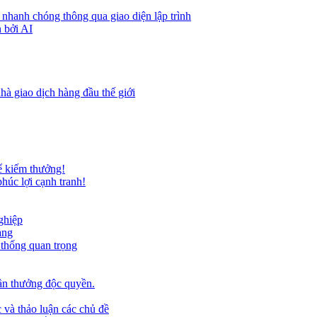
 nhanh chóng thông qua giao diện lập trình
 bởi AI
hà giao dịch hàng đầu thế giới
ể kiếm thưởng!
húc lợi cạnh tranh!
ghiệp
ảng
 thống quan trọng
ần thưởng độc quyền.
 và thảo luận các chủ đề