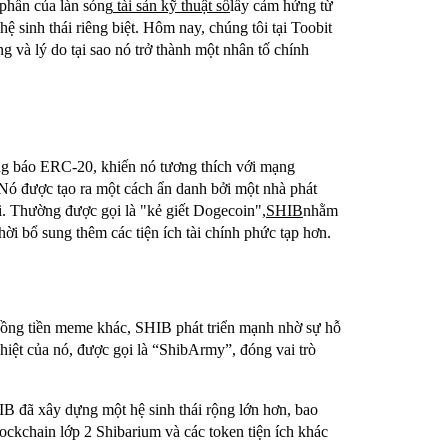
 phần của làn sóng
tài sản kỹ thuật số
lấy cảm hứng từ
hệ sinh thái riêng biệt. Hôm nay, chúng tôi tại Toobit
 và lý do tại sao nó trở thành một nhân tố chính
hông báo ERC-20, khiến nó tương thích với mạng
Nó được tạo ra một cách ẩn danh bởi một nhà phát
hi. Thường được gọi là "kẻ giết Dogecoin",
SHIB
nhằm
ời bổ sung thêm các tiện ích tài chính phức tạp hơn.
ồng tiền meme khác, SHIB phát triển mạnh nhờ sự hỗ
ệt của nó, được gọi là “ShibArmy”, đóng vai trò
B đã xây dựng một hệ sinh thái rộng lớn hơn, bao
ckchain lớp 2 Shibarium và các token tiện ích khác