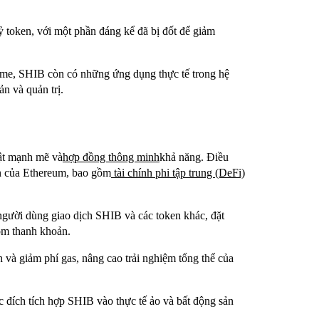
 token, với một phần đáng kể đã bị đốt để giảm
eme, SHIB còn có những ứng dụng thực tế trong hệ
n và quản trị.
ật mạnh mẽ và
hợp đồng thông minh
khả năng. Điều
ớn của Ethereum, bao gồm
tài chính phi tập trung (DeFi)
người dùng giao dịch SHIB và các token khác, đặt
óm thanh khoản.
h và giảm phí gas, nâng cao trải nghiệm tổng thể của
c đích tích hợp SHIB vào thực tế ảo và bất động sản