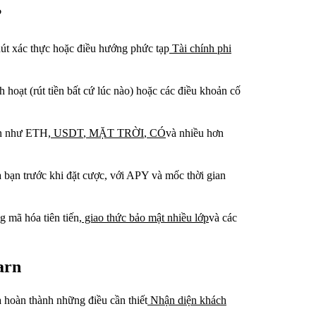
?
út xác thực hoặc điều hướng phức tạp
Tài chính phi
 hoạt (rút tiền bất cứ lúc nào) hoặc các điều khoản cố
ến như ETH,
USDT
,
MẶT TRỜI
,
CÓ
và nhiều hơn
 bạn trước khi đặt cược, với APY và mốc thời gian
 mã hóa tiên tiến,
giao thức bảo mật nhiều lớp
và các
arn
à hoàn thành những điều cần thiết
Nhận diện khách