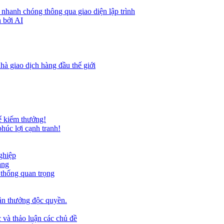
 nhanh chóng thông qua giao diện lập trình
 bởi AI
hà giao dịch hàng đầu thế giới
ể kiếm thưởng!
húc lợi cạnh tranh!
ghiệp
ảng
 thống quan trọng
ần thưởng độc quyền.
 và thảo luận các chủ đề