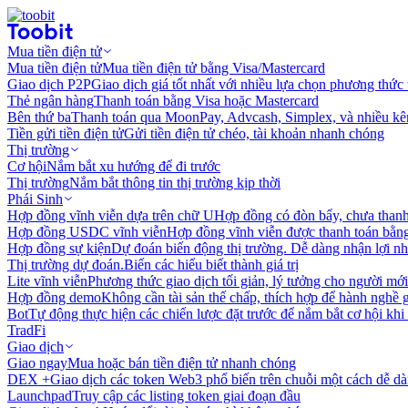
Mua tiền điện tử
Mua tiền điện tử
Mua tiền điện tử bằng Visa/Mastercard
Giao dịch P2P
Giao dịch giá tốt nhất với nhiều lựa chọn phương thức
Thẻ ngân hàng
Thanh toán bằng Visa hoặc Mastercard
Bên thứ ba
Thanh toán qua MoonPay, Advcash, Simplex, và nhiều kê
Tiền gửi tiền điện tử
Gửi tiền điện tử chéo, tài khoản nhanh chóng
Thị trường
Cơ hội
Nắm bắt xu hướng để đi trước
Thị trường
Nắm bắt thông tin thị trường kịp thời
Phái Sinh
Hợp đồng vĩnh viễn dựa trên chữ U
Hợp đồng có đòn bẩy, chưa than
Hợp đồng USDC vĩnh viễn
Hợp đồng vĩnh viễn được thanh toán b
Hợp đồng sự kiện
Dự đoán biến động thị trường. Dễ dàng nhận lợi n
Thị trường dự đoán.
Biến các hiểu biết thành giá trị
Lite vĩnh viễn
Phương thức giao dịch tối giản, lý tưởng cho người mới
Hợp đồng demo
Không cần tài sản thế chấp, thích hợp để hành nghề 
Bot
Tự động thực hiện các chiến lược đặt trước để nắm bắt cơ hội khi
TradFi
Giao dịch
Giao ngay
Mua hoặc bán tiền điện tử nhanh chóng
DEX +
Giao dịch các token Web3 phổ biến trên chuỗi một cách dễ d
Launchpad
Truy cập các listing token giai đoạn đầu