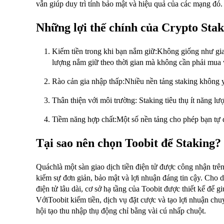
vẫn giúp duy trì tính bảo mật và hiệu quả của các mạng đó.
Những lợi thế chính của Crypto Stak
Kiếm tiền trong khi bạn nắm giữ:Không giống như giao
lượng nắm giữ theo thời gian mà không cần phải mua
Rào cản gia nhập thấp:Nhiều nền tảng staking không yê
Thân thiện với môi trường: Staking tiêu thụ ít năng lư
Tiềm năng hợp chất:Một số nền tảng cho phép bạn tự đ
Tại sao nên chọn Toobit để Staking?
Quáchlà một sàn giao dịch tiền điện tử được công nhận tr
kiếm sự đơn giản, bảo mật và lợi nhuận đáng tin cậy. Cho d
điện tử lâu dài, cơ sở hạ tầng của Toobit được thiết kế để g
VớiToobit kiếm tiền, dịch vụ đặt cược và tạo lợi nhuận ch
hội tạo thu nhập thụ động chỉ bằng vài cú nhấp chuột.