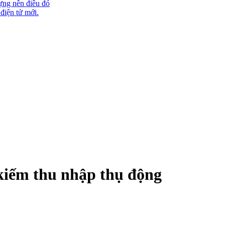
ựng nên điều đó
 điện tử mới.
kiếm thu nhập thụ động