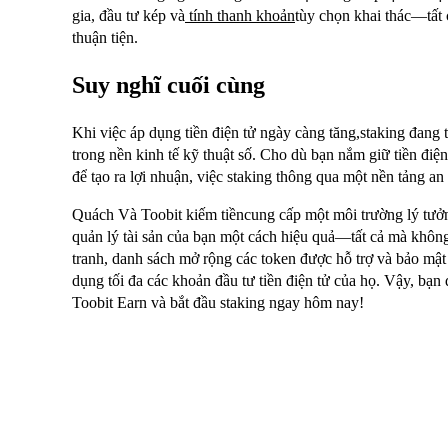
gia, đầu tư kép và
tính thanh khoản
tùy chọn khai thác—tất 
thuận tiện.
Suy nghĩ cuối cùng
Khi việc áp dụng tiền điện tử ngày càng tăng,staking đang 
trong nền kinh tế kỹ thuật số. Cho dù bạn nắm giữ tiền điệ
để tạo ra lợi nhuận, việc staking thông qua một nền tảng an t
Quách Và Toobit kiếm tiềncung cấp một môi trường lý tưởng
quản lý tài sản của bạn một cách hiệu quả—tất cả mà không
tranh, danh sách mở rộng các token được hỗ trợ và bảo mật
dụng tối đa các khoản đầu tư tiền điện tử của họ. Vậy, bạ
Toobit Earn và bắt đầu staking ngay hôm nay!