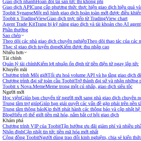
Giao dịch nhanh
Hoán đổi tài sản tức thì không phí
Giao dịch API
Cung cấp phương thức thực hiện giao dịch hiệu quả và
Toobit Synapse
Một mô hình giao dịch hoàn toàn mới được điều khiển
Toobit x TradingView
Giao dịch trực tiếp từ TradingView chart
Agent Trade Kit
Trang bị kỹ năng giao dịch và tài khoản cho AI agent
Phần thưởng
Sao chép
Theo dõi các nhà giao dịch chuyên nghiệp
Theo dõi thao tác của các n
Thạc sĩ giao dịch tuyển dụng
Kiếm được thu nhập cao
Nhiều hơn
Tài chính
Quản lý tài chính
Kiếm lợi nhuận ổn định từ tiền điện tử ngay lập tức
Khuyến mãi
Chương trình Môi giới
Tối ưu hoá volume API và hạ tầng giao dịch đ
Chương trình đại sứ toàn cầu Toobit
Trở thành đại sứ và nhận những p
Toobit x Nova.Meme
Meme trong một cú nhấp, giao dịch siêu tốc
Người mới
Học viện
Giúp bạn chuyển từ người mới sang nhà giao dịch chuyên n
Trung tâm trợ giúp
Giúp bạn giải quyết các vấn đề gặp phải trên nền t
Trung tâm thông báo
Kịp thời phát hành các thông báo và cập nhật hệ
Blog
Hiểu rõ thế giới tiền mã hóa, nắm bắt cơ hội giao dịch
Khám phá
Chương trình VIP của Toobit
Tận hưởng ưu đãi giảm phí và nhiều ph
Nhận định
Cập nhật tin tức tiền mã hóa mới nhất
Cộng đồng Toobit
Người dùng trao đổi kinh nghiệm, chia sẻ kiến thức