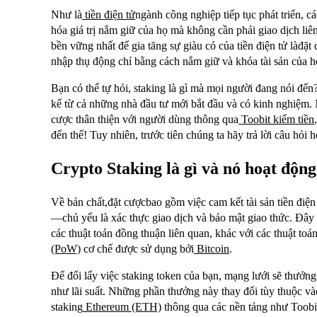
Như là
tiền điện tử
ngành công nghiệp tiếp tục phát triển, 
hóa giá trị nắm giữ của họ mà không cần phải giao dịch li
bền vững nhất để gia tăng sự giàu có của tiền điện tử làđ
nhập thụ động chỉ bằng cách nắm giữ và khóa tài sản của h
Bạn có thể tự hỏi, staking là gì mà mọi người đang nói đế
kể từ cả những nhà đầu tư mới bắt đầu và có kinh nghiệm.
cược thân thiện với người dùng thông qua
Toobit kiếm tiền
đến thế! Tuy nhiên, trước tiên chúng ta hãy trả lời câu hỏi 
Crypto Staking là gì và nó hoạt độn
Về bản chất,đặt cượcbao gồm việc cam kết tài sản tiền điệ
—chủ yếu là xác thực giao dịch và bảo mật giao thức. Đây 
các thuật toán đồng thuận liên quan, khác với các thuật to
(PoW)
cơ chế được sử dụng bởi
Bitcoin
.
Để đổi lấy việc staking token của bạn, mạng lưới sẽ thưởn
như lãi suất. Những phần thưởng này thay đổi tùy thuộc vào
staking
Ethereum (ETH)
thông qua các nền tảng như Toobi