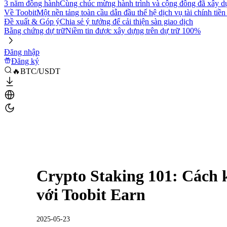
3 năm đồng hành
Cùng chúc mừng hành trình và cộng đồng đã xây d
Về Toobit
Một nền tảng toàn cầu dẫn đầu thế hệ dịch vụ tài chính tiền
Đề xuất & Góp ý
Chia sẻ ý tưởng để cải thiện sàn giao dịch
Bằng chứng dự trữ
Niềm tin được xây dựng trên dự trữ 100%
Đăng nhập
Đăng ký
🔥BTC/USDT
Crypto Staking 101: Cách 
với Toobit Earn
2025-05-23