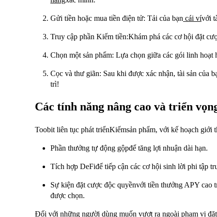
Gửi tiền hoặc mua tiền điện tử: Tải của bạn
cái ví
với 
Truy cập phần Kiếm tiền:Khám phá các cơ hội đặt cượ
Chọn một sản phẩm: Lựa chọn giữa các gói linh hoạt ho
Cọc và thư giãn: Sau khi được xác nhận, tài sản của 
trì!
Các tính năng nâng cao và triển vọng
Toobit liên tục phát triểnKiếmsản phẩm, với kế hoạch giới t
Phần thưởng tự động gộpđể tăng lợi nhuận dài hạn.
Tích hợp DeFiđể tiếp cận các cơ hội sinh lời phi tập tr
Sự kiện đặt cược độc quyềnvới tiền thưởng APY cao t
được chọn.
Đối với những người dùng muốn vượt ra ngoài phạm vi đặt