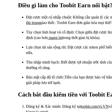
Điều gì làm cho Toobit Earn nổi bật
Đặt cược một cú nhấp chuột: Không cần quản lý các n
tập trung
giao thức. Toobit Earn đơn giản hóa mọi thứ!
Tùy chọn linh hoạt và cố định: Chọn giữa đặt cược linh
định (cao hơn
mang lại
trong thời gian bị khóa).
Lựa chọn tài sản rộng rãi: Đặt cược các token phổ bi
nữa.
Thu nhập minh bạch: Biết được lợi nhuận ước tính của
thưởng rõ ràng.
Bảo mật cấp độ tổ chức:Tiền của bạn được bảo vệ bằng
giải pháp lưu trữ lạnh.
Cách bắt đầu kiếm tiền với Toobit E
Đăng ký & Xác minh: Đăng ký tại
toobit.com/vi-VN
v
hàng
xác minh.