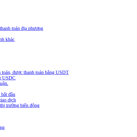
 thanh toán địa phương
nh khác
h toán, được thanh toán bằng USDT
ằng USDC
huận.
 bắt đầu
giao dịch
 thị trường biến động
àng