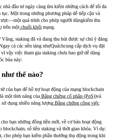
các nhà đầu tư ngày càng tìm kiếm những cách để tối đa
ên tục. Một trong những phương pháp dễ tiếp cận và
ặt cược—một quá trình cho phép người dùngkiếm thu
ọ trên một
chuỗi khối
mạng.
n? Vâng, staking đã và đang thu hút được sự chú ý đáng
 Ngay cả các nền tảng nhưQuáchcung cấp dịch vụ đặt
, vì vậy việc tham gia staking chưa bao giờ dễ dàng
hóc búa này:
g như thế nào?
n tử của bạn để hỗ trợ hoạt động của mạng blockchain
là một tính năng của
Bằng chứng cổ phần (PoS)
)và
án sử dụng nhiều năng lượng
Bằng chứng công việc
g cho bạn những đồng tiền mới, về cơ bản hoạt động
 blockchain, số tiền staking và thời gian khóa. Ví dụ:
t, cho phép bạn kiếm phần thưởng thụ động trong khi