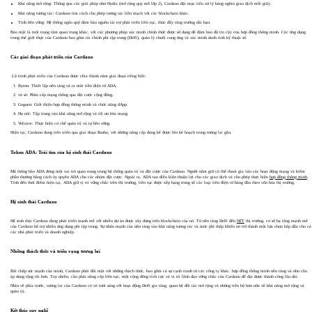
Khả năng mở rộng: Thông qua các giải pháp như Hydra (mở rộng quy mô lớp 2), Cardano đặt mục tiêu xử lý hàng nghìn giao dịch mỗi giây.
Khả năng tương tác: Cardano tìm cách cho phép tương tác liền mạch với các blockchain khác.
Tính bền vững: Hệ thống ngân quỹ đảm bảo nguồn tài trợ phát triển liên tục, thúc đẩy tăng trưởng dài hạn.
Bảo mật là một trọng tâm quan trọng khác, với các phương pháp xác minh chính thức được sử dụng để đảm bảo độ tin cậy của hợp đồng thông minh. Các ứng dụng
trong thế giới thực của Cardano bao gồm tài chính phi tập trung (DeFi), quản lý chuỗi cung ứng và xác minh danh tính kỹ thuật số.
Các giai đoạn phát triển của Cardano
Lộ trình phát triển của Cardano được chia thành năm giai đoạn riêng biệt:
Byron: Thiết lập nền tảng và ra mắt tiền điện tử ADA.
vỏ sò: Phân cấp mạng thông qua đặt cược cộng đồng.
Goguen: Giới thiệu hợp đồng thông minh và chức năng dApp.
Họ nói: Tập trung vào khả năng mở rộng và tối ưu hóa mạng.
Voltaire: Thực hiện cơ chế quản trị và tự bền vững.
Hiện tại, Cardano đang tiến triển qua giai đoạn Basho, với những nâng cấp đáng kể được lên kế hoạch trong tương lai gần.
Token ADA: Trái tim của hệ sinh thái Cardano
Mã thông báo ADA đóng một vai trò quan trọng trong hệ thống quản trị và đặt cược của Cardano. Người nắm giữ có thể tham gia vào các hoạt động mạng và kiếm
phần thưởng bằng cách ủy quyền ADA cho các nhóm đặt cược. Ngoài ra, ADA tạo điều kiện thuận lợi cho các giao dịch và cho phép thực hiện
hợp đồng thông minh
.
Tính đến thời điểm hiện tại, ADA giữ vị trí vững chắc trên thị trường, liên tục được xếp hạng trong số các loại tiền điện tử hàng đầu theo vốn hóa thị trường.
Hệ sinh thái Cardano
Hệ sinh thái Cardano đang phát triển mạnh mẽ với nhiều dự án được xây dựng trên blockchain của nó. Từ nền tảng DeFi đến
NFT
thị trường, cơ sở hạ tầng mạnh mẽ
của Cardano hỗ trợ nhiều ứng dụng phi tập trung. Sự nhấn mạnh của nền tảng vào khả năng tương tác và mức phí thấp khiến nó trở thành một lựa chọn hấp dẫn cho cả
các nhà phát triển và doanh nghiệp.
Những thách thức và triển vọng tương lai
Bất chấp sức mạnh của mình, Cardano phải đối mặt với những thách thức, bao gồm cả sự cạnh tranh từ các công ty khác. hợp đồng thông minh nền tảng và nhu cầu
áp dụng rộng rãi hơn. Tuy nhiên, cần phải nâng cấp liên tục, một cộng đồng tích cực và vị trí lãnh đạo vững chắc của Cardano để đạt được thành công lâu dài.
Nhìn về phía trước, tương lai của Cardano có vẻ tươi sáng với hoạt động DeFi gia tăng, quan hệ đối tác mở rộng và những tiến bộ hơn nữa về khả năng mở rộng và
quản trị.
Kết thúc suy nghĩ