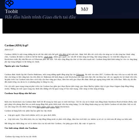
Mở
Toobit
Bắt đầu hành trình Giao dịch tại đây
Cardano (ADA) là gì?
2024-12-27
Cardano (ADA) là một trong những dự án nổi bật nhất trên thế giới
tiền điện tử
hệ sinh thái. Được biết đến với cách tiếp cận sáng tạo và nền tảng học thuật vững
chắc, Cardano đã định vị mình là thế hệ thứ ba.
chuỗi khối
, nhằm giải quyết các vấn đề về khả năng mở rộng, khả năng tương tác và tính bền vững mà các
blockchain trước đây như Bitcoin và Ethereum phải đối mặt. Với một cộng đồng tận tâm và tầm nhìn mạnh mẽ, Cardano đang định hình tương lai của các ứng dụng
phi tập trung (dApps) và hệ thống tài chính.
Nguồn gốc của Cardano
Cardano được thành lập bởi Charles Hoskinson, một trong những người đồng sáng lập của
Ethereum
. Ra mắt vào năm 2017, Cardano đặt mục tiêu tạo ra một hệ sinh
thái cân bằng và bền vững hơn cho tiền điện tử. Hoskinson đã hình dung ra một blockchain kết hợp tính chặt chẽ của khoa học với các nguyên tắc kỹ thuật tiên tiến.
Sự phát triển của Cardano tuân theo cách tiếp cận theo từng giai đoạn, đảm bảo mỗi giai đoạn đều được đánh giá ngang hàng trước khi triển khai. Điều này đã dẫn
đến danh tiếng của dự án là có phương pháp và đáng tin cậy.
Các cột mốc quan trọng trong sự phát triển của Cardano bao gồm giai đoạn Byron (nền tảng), giai đoạn Shelley (phân cấp) và giai đoạn Goguen (hợp đồng thông
minh). Những cột mốc quan trọng này đánh dấu những tiến bộ quan trọng về bảo mật mạng, chức năng và khả năng sử dụng.
Cardano hoạt động như thế nào
Kiến trúc blockchain của Cardano được thiết kế để mang lại hiệu quả và tính linh hoạt. Cốt lõi của nó là thuật toán đồng thuận Ouroboros Proof-of-Stake (PoS), một
giải pháp tiên phong đảm bảo an ninh mạng đồng thời giảm thiểu mức tiêu thụ năng lượng. Cơ chế đồng thuận sáng tạo này khiến Cardano trở nên khác biệt so với
các nền tảng tiêu tốn nhiều năng lượng
Bằng chứng công việc (PoW)
blockchain.
Cardano sử dụng kiến ​​trúc phân lớp bao gồm hai lớp chính:
Lớp giải quyết: Chịu trách nhiệm xử lý các giao dịch ADA.
Lớp tính toán: Tạo điều kiện cho các hợp đồng thông minh và phát triển dApp, đảm bảo tách biệt các nhiệm vụ sổ cái và tính toán để nâng cao hiệu suất.
Mã thông báo ADA đóng vai trò là nhiên liệu của hệ sinh thái Cardano, cho phép giao dịch, đặt cược và quản trị.
Các tính năng chính của Cardano
Cardano tập trung vào ba trụ cột chính: