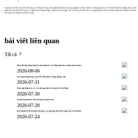
Cardano đại diện cho một bước nhảy vọt đáng kể trong công nghệ blockchain, kết hợp nghiên cứu học thuật với ứng dụng thực tế. Khi hệ sinh thái trưởng thành, tiềm
năng thúc đẩy đổi mới trong các ngành của Cardano ngày càng trở nên rõ ràng. Với cách tiếp cận độc đáo và cộng đồng tận tâm, Cardano đang trên đường trở thành
nền tảng của tương lai phi tập trung.
bài viết liên quan
Tất cả
Theo dõi khả năng tăng lãi suất tháng 9 và tác động đến thị trường tiền mã hóa
2026-08-06
Các khoản thanh toán của FTX thử thách 'chặng đường cuối'
2026-07-31
Odos sắp đóng cửa, và các nhà giao dịch cần một lộ trình thoát
2026-07-30
Zcash Ironwood ưu tiên kế hoạch chuyển tiền
2026-07-28
Khi lượng WLD mở khóa thu hẹp, các nhà giao dịch lướt sóng cần có kế hoạch
2026-07-24