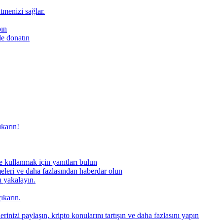
ütmenizi sağlar.
pın
le donatın
ıkarın!
 kullanmak için yanıtları bulun
meleri ve daha fazlasından haberdar olun
nı yakalayın.
ıkarın.
rinizi paylaşın, kripto konularını tartışın ve daha fazlasını yapın