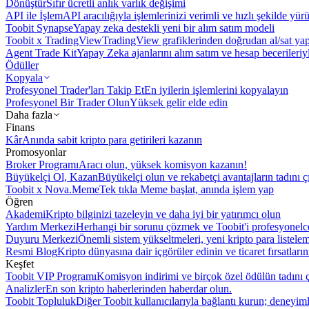
Dönüştür
Sıfır ücretli anlık varlık değişimi
API ile İşlem
API aracılığıyla işlemlerinizi verimli ve hızlı şekilde yür
Toobit Synapse
Yapay zeka destekli yeni bir alım satım modeli
Toobit x TradingView
TradingView grafiklerinden doğrudan al/sat ya
Agent Trade Kit
Yapay Zeka ajanlarını alım satım ve hesap becerileriy
Ödüller
Kopyala
Profesyonel Trader'ları Takip Et
En iyilerin işlemlerini kopyalayın
Profesyonel Bir Trader Olun
Yüksek gelir elde edin
Daha fazla
Finans
Kâr
Anında sabit kripto para getirileri kazanın
Promosyonlar
Broker Programı
Aracı olun, yüksek komisyon kazanın!
Büyükelçi Ol, Kazan
Büyükelçi olun ve rekabetçi avantajların tadını ç
Toobit x Nova.Meme
Tek tıkla Meme başlat, anında işlem yap
Öğren
Akademi
Kripto bilginizi tazeleyin ve daha iyi bir yatırımcı olun
Yardım Merkezi
Herhangi bir sorunu çözmek ve Toobit'i profesyonelce
Duyuru Merkezi
Önemli sistem yükseltmeleri, yeni kripto para listele
Resmi Blog
Kripto dünyasına dair içgörüler edinin ve ticaret fırsatları
Keşfet
Toobit VIP Programı
Komisyon indirimi ve birçok özel ödülün tadını ç
Analizler
En son kripto haberlerinden haberdar olun.
Toobit Topluluk
Diğer Toobit kullanıcılarıyla bağlantı kurun; deneyimle