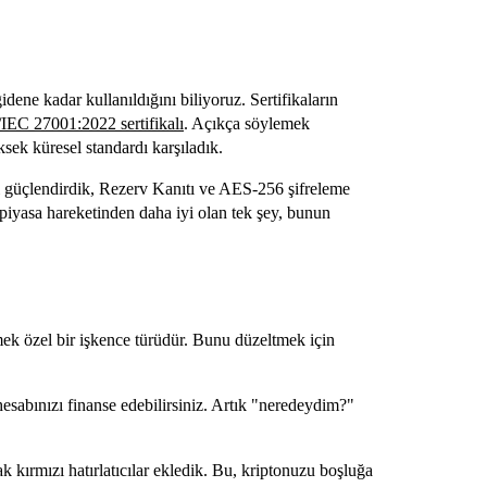
idene kadar kullanıldığını biliyoruz. Sertifikaların
IEC 27001:2022 sertifikalı
. Açıkça söylemek
ksek küresel standardı karşıladık.
zi güçlendirdik, Rezerv Kanıtı ve AES-256 şifreleme
7 piyasa hareketinden daha iyi olan tek şey, bunun
k özel bir işkence türüdür. Bunu düzeltmek için
hesabınızı finanse edebilirsiniz. Artık "neredeydim?"
ak kırmızı hatırlatıcılar ekledik. Bu, kriptonuzu boşluğa