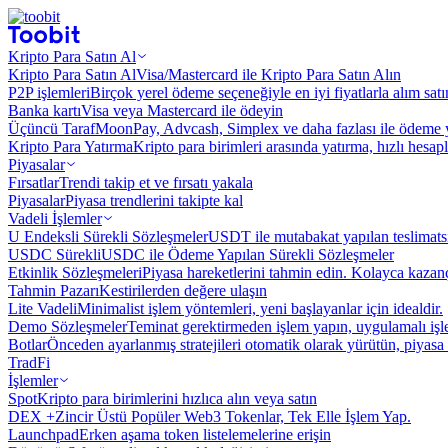
Kripto Para Satın Al
Kripto Para Satın Al
Visa/Mastercard ile Kripto Para Satın Alın
P2P işlemleri
Birçok yerel ödeme seçeneğiyle en iyi fiyatlarla alım sat
Banka kartı
Visa veya Mastercard ile ödeyin
Üçüncü Taraf
MoonPay, Advcash, Simplex ve daha fazlası ile ödeme 
Kripto Para Yatırma
Kripto para birimleri arasında yatırma, hızlı hesap
Piyasalar
Fırsatlar
Trendi takip et ve fırsatı yakala
Piyasalar
Piyasa trendlerini takipte kal
Vadeli İşlemler
U Endeksli Sürekli Sözleşmeler
USDT ile mutabakat yapılan teslimats
USDC Sürekli
USDC ile Ödeme Yapılan Sürekli Sözleşmeler
Etkinlik Sözleşmeleri
Piyasa hareketlerini tahmin edin. Kolayca kazanç
Tahmin Pazarı
Kestirilerden değere ulaşın
Lite Vadeli
Minimalist işlem yöntemleri, yeni başlayanlar için idealdir.
Demo Sözleşmeler
Teminat gerektirmeden işlem yapın, uygulamalı iş
Botlar
Önceden ayarlanmış stratejileri otomatik olarak yürütün, piyasa 
TradFi
İşlemler
Spot
Kripto para birimlerini hızlıca alın veya satın
DEX +
Zincir Üstü Popüler Web3 Tokenlar, Tek Elle İşlem Yap.
Launchpad
Erken aşama token listelemelerine erişin