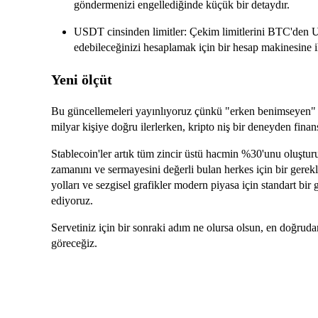
göndermenizi engellediğinde küçük bir detaydır.
USDT cinsinden limitler: Çekim limitlerini BTC'den U
edebileceğinizi hesaplamak için bir hesap makinesine i
Yeni ölçüt
Bu güncellemeleri yayınlıyoruz çünkü "erken benimseyen" dö
milyar kişiye doğru ilerlerken, kripto niş bir deneyden finansa
Stablecoin'ler artık tüm zincir üstü hacmin %30'unu oluştur
zamanını ve sermayesini değerli bulan herkes için bir gerek
yolları ve sezgisel grafikler modern piyasa için standart bir g
ediyoruz.
Servetiniz için bir sonraki adım ne olursa olsun, en doğrud
göreceğiz.