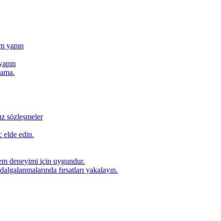
ım yapın
yapın
lama.
ız sözleşmeler
 elde edin.
lem deneyimi için uygundur.
dalgalanmalarında fırsatları yakalayın.