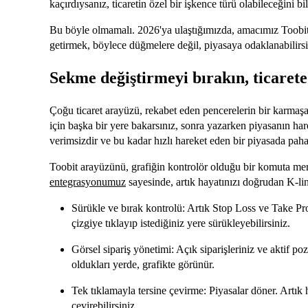
kaçırdıysanız, ticaretin özel bir işkence türü olabileceğini bil
Bu böyle olmamalı. 2026'ya ulaştığımızda, amacımız Toobit
getirmek, böylece düğmelere değil, piyasaya odaklanabilirsin
Sekme değiştirmeyi bırakın, ticarete
Çoğu ticaret arayüzü, rekabet eden pencerelerin bir karmaşas
için başka bir yere bakarsınız, sonra yazarken piyasanın ha
verimsizdir ve bu kadar hızlı hareket eden bir piyasada pahal
Toobit arayüzünü, grafiğin kontrolör olduğu bir komuta mer
entegrasyonumuz
sayesinde, artık hayatınızı doğrudan K-lin
Sürükle ve bırak kontrolü: Artık Stop Loss ve Take Prof
çizgiye tıklayıp istediğiniz yere sürükleyebilirsiniz.
Görsel sipariş yönetimi: Açık siparişleriniz ve aktif po
oldukları yerde, grafikte görünür.
Tek tıklamayla tersine çevirme: Piyasalar döner. Artık
çevirebilirsiniz.