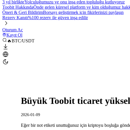
3 yıl birlikte
Yolculuğumuzu ve onu inşa eden topluluğu kutluyoruz
Toobit Hakkında
Önde gelen küresel platform ve kim olduğumuz hakkı
Öneri & Geri Bildirim
Borsayı geliştirmek için fikirlerinizi paylaşın
Rezerv Kanıtı
%100 rezerv ile güven inşa edilir
Oturum Aç
Kayıt Ol
🔥BTC/USDT
Büyük Toobit ticaret yükse
2026-01-09
Eğer bir not etiketi unuttuğunuz için kriptoyu boşluğa gönde