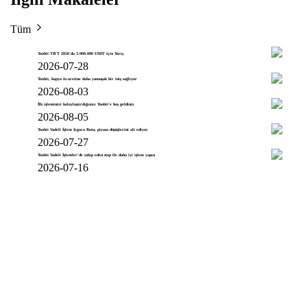
Tüm
Toobit TIFT 2026'da 3.000.000 USDT için Yarış
2026-07-28
Toobit, kopya ticaretine daha yumuşak bir iniş sağlıyor
2026-08-03
İlk işleminizi kolaylaştırdığımız Toobit'e hoş geldiniz
2026-08-05
Toobit Vadeli İşlem Izgara Botu, piyasa düşüşlerini alt ediyor
2026-07-27
Toobit Vadeli İşlemler'de takip eden stop ile daha iyi işlem yapın
2026-07-16