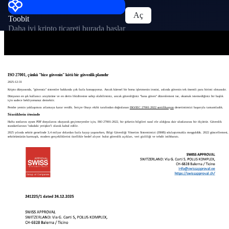
Aç
Toobit
Daha iyi kripto ticareti burada başlar
ISO 27001, çünkü "bize güvenin" kötü bir güvenlik planıdır
2025-12-31
Kripto dünyasında, "güvensiz" sistemler hakkında çok fazla konuşuyoruz. Ancak küresel bir borsa işletmenin ironisi, aslında güvenin tek önemli para birimi olmasıdır.
Dünyanın en şık kullanıcı arayüzüne ve en derin likiditesine sahip olabilirsiniz, ancak güvenliğiniz "bana güven" düzenlemesi ise, okumak istemediğiniz bir başlık
için sadece bekliyorsunuz demektir.
Pembe yemin yaklaşımını atlamaya karar verdik. İsviçre Onayı ekibi tarafından doğrulanan
ISO/IEC 27001:2022 sertifikasyon
denetimimizi başarıyla tamamladık.
Sözcüklerin ötesinde
Hafta sonlarını uyum PDF dosyalarını okuyarak geçirmeyenler için, ISO 27001:2022, bir şirketin bilgileri nasıl ele aldığına dair uluslararası bir ölçüttür. Güvenlik
standartlarının "odadaki yetişkin"i olarak kabul edilir.
2025 yılında sektör genelinde 3,4 milyar dolardan fazla kayıp yaşanırken, Bilgi Güvenliği Yönetim Sistemimizi (ISMS) sıkılaştırmakla meşguldük. 2022 güncellemesi,
sektörümüzün karmaşık, modern gerçekliklerini özellikle hedef alıyor: bulut güvenlik açıkları, veri gizliliği ve tehdit istihbaratı.