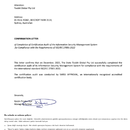
Bu aslında ne anlama geliyor
Sertifikasyon sadece bir rozet değildir. Güvenlik yönetimimizin günlük operasyonlarımıza entegre edildiğinden emin olmak için tesisatımıza yapılan titiz bir derin
dalışı temsil eder. Odak noktamız şunlar üzerinde kalıyor:
Şansa değil mantığa dayalı: Her teknik operasyon boyunca risk bazlı denetim kullanmak.
"Hayır"ın gücü: Sadece doğru kişilerin doğru verilere erişmesini sağlamak için en az ayrıcalık erişimini uygulamak.