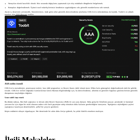
Varsayılan olarak hazırlıklı olmak: Kriz sırasında doğaçlama yapmamak için olay müdahale döngülerini belgelemek.
Komşuları değerlendirmek: Üçüncü taraf tedarikçilerimizi kendimize uyguladığımız sıkı güvenlik standartlarına tabi tutmak.
Ancak iç denetimle yetinmedik. Sistemlerimizi, önde gelen siber güvenlik derecelendirme platformu CER.live'ın mikroskobuna da koyduk. Toobit'e en yüksek
puanları olan
AAA derecesi
verdiler.
AAA neden önemli
CER.live'ın metodolojisi, penetrasyon testleri, hata ödül programları ve Rezerv Kanıtı dahil olmak üzere 18'den fazla göstergeleri değerlendirerek ünlü bir şekilde
titizdir. CER.live verileri doğrudan CoinGecko'nun Güven Skorunu bilgilendirdiği için, bu derecelendirme, sektörün en güvenilir bağımsız gözlemcilerinin güvenlik
duruşumuzu onayladığını doğrular.
Uzun vadeli inşa etmek
Bu dönüm noktası, Bee-Safe yığınımız ve devam eden Rezerv Kanıtımız (PoR) ile yan yana duruyor. Daha geniş bir felsefenin parçası: perakende ve kurumsal
yatırımcılar için olgun bir ortak olmanın sadece sıfır hack geçmişine sahip olmaktan daha fazlasını gerektirdiğine inanıyoruz. Yaptığımızı söylediğimiz şeyleri
yaptığımızı kanıtlayan denetlenebilir, şeffaf bir çerçeve gerektirir.
Kripto endüstrisi nihayet olgunlaşıyor. Her denetimde bir adım daha ileriye giderek, bu yolda liderlik etmekten mutluyuz.
İlgili Makaleler