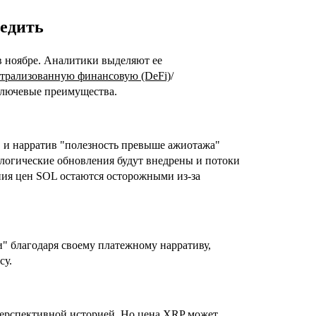
ледить
в ноябре. Аналитики выделяют ее
трализованную финансовую (DeFi)
/
ключевые преимущества.
 и нарратив "полезность превыше ажиотажа"
ологические обновления будут внедрены и потоки
ния цен SOL остаются осторожными из-за
и" благодаря своему платежному нарративу,
су.
перспективной историей. Но цена XRP может