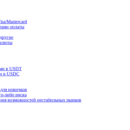
sa/Mastercard
тами оплаты
 другие
валюты
ами в USDT
ми в USDC
для новичков
го-либо риска
ания возможностей нестабильных рынков