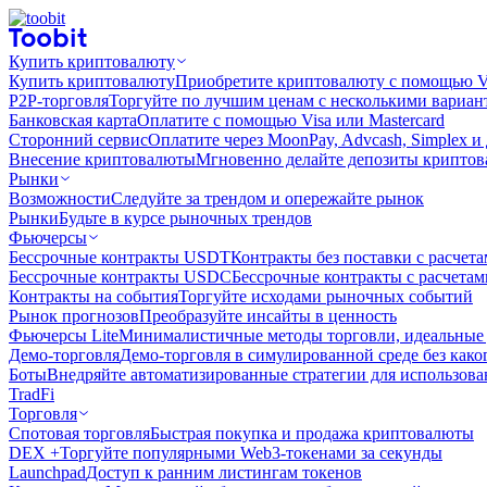
Купить криптовалюту
Купить криптовалюту
Приобретите криптовалюту с помощью Vi
P2P-торговля
Торгуйте по лучшим ценам с несколькими вариан
Банковская карта
Оплатите с помощью Visa или Mastercard
Сторонний сервис
Оплатите через MoonPay, Advcash, Simplex и
Внесение криптовалюты
Мгновенно делайте депозиты крипто
Рынки
Возможности
Следуйте за трендом и опережайте рынок
Рынки
Будьте в курсе рыночных трендов
Фьючерсы
Бессрочные контракты USDT
Контракты без поставки с расчет
Бессрочные контракты USDC
Бессрочные контракты с расчета
Контракты на события
Торгуйте исходами рыночных событий
Рынок прогнозов
Преобразуйте инсайты в ценность
Фьючерсы Lite
Минималистичные методы торговли, идеальные 
Демо-торговля
Демо-торговля в симулированной среде без како
Боты
Внедряйте автоматизированные стратегии для использов
TradFi
Торговля
Спотовая торговля
Быстрая покупка и продажа криптовалюты
DEX +
Торгуйте популярными Web3-токенами за секунды
Launchpad
Доступ к ранним листингам токенов