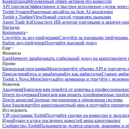
Конвертация
Мгновенный обмен активов без комиссий
API торговля
Эффективное и быстрое исполнение сделок чере
Toobit Synapse
Рыночные инсайты на базе AI-аналитики
Toobit x TradingView
Новый способ управлять рынками
Agent Trade Kit
Оснастите ИИ-агентов торговыми и аккаунт-ск
Награды
Копировать
Следуйте за лид-трейдерами
Следуйте за топовыми трейдерами
Набор лид-трейдеров
Получайте высокий доход
Еще
Финансы
Earn
Начните зарабатывать стабильный доход на криптовалюте 
Промо
Брокерская программа
Монетизируйте объемы API и торговую 
Присоединяйтесь и зарабатывайте как амбассадор
Станьте амба
Toobit x Nova.Meme
Запускайте мемкоины и торгуйте с мгнове
Новичок
Академия
Помогаем вам перейти от новичка к профессиональн
Центр поддержки
Помогаем вам решить платформенные пробл
Центр анонсов
Срочные уведомления и обновления системы
Блог
Анализируйте криптовалютный мир и получайте преимуще
Исследовать
VIP-программа Toobit
Получайте скидки на комиссии и эксклю
Идеи
Будьте в курсе последних новостей мира криптовалют
Сообщество Toobit
Пользователи делятся опытом, знаниями и 