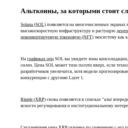
Альткоины, за которыми стоит с
Solana (SOL)
появляется на многочисленных экранах 
высокоскоростную инфраструктуру и растущую
децен
неконвертируемую токеновую (NFT)
экосистему как 
На
графиках цен
SOL вы увидите зоны консолидации,
силен. Цена SOL может тихо ползти вверх, если техн
разработчиков увеличатся, хотя модели прогнозирова
конкуренции с другими Layer 1.
Ripple (XRP)
снова появляется в списках "альт вперед
ясности регулирования и институциональному интере
Сегодняшняя цена XRP скромна по сравнению с его 