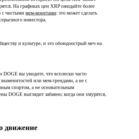
рятся. На графиках цен XRP ожидайте более
ю с чистыми
мем-монетами
: это может сделать
ерьезного инвестора.
бществу и культуре, и это обоюдоострый меч на
ен DOGE вы увидите, что всплески часто
наменитостей или мем-трендами, а не с
нным спортом, а не основательным
ены DOGE выглядит забавно; когда они хмурятся,
то движение