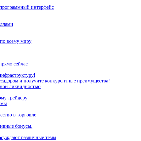
з программный интерфейс
иллами
 по всему миру
прямо сейчас
инфраструктуру!
ссадором и получите конкурентные преимущества!
нной ликвидностью
ому трейдеру
емы
ство в торговле
зивные бонусы.
обсуждают различные темы