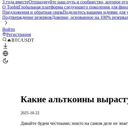
3 года вместе
Отпразднуйте наш путь и сообщество, которое ег
О Toobit
Глобальная платформа следующего поколения для фина
Предложения и обратная связь
Поделитесь вашими идеями для
Подтверждение резервов
Доверие, основанное на 100% резерва
Войти
Регистрация
🔥BTC/USDT
Какие альткоины вырасту
2025-10-22
Давайте будем честными; никто на самом деле не знае