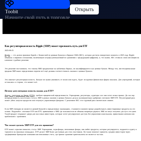
Открыть
Toobit
Начните свой путь в торговле
Как регуляторная ясность Ripple (XRP) может проложить путь для ETF
2025-09-25
Ripple
— это долгая правовая борьба с Комиссией по ценным бумагам и биржам США (SEC), которая достигла поворотного момента в 2025 году. Ripple
объявила о мировом соглашении, включающем штраф (уменьшенный по сравнению с предыдущими цифрами), и, что важно, SEC отозвала свою апелляцию на
ключевое судебное решение.
Это решение постановило, что токены XRP, продаваемые на публичных биржах, не квалифицируются как ценные бумаги. Между тем, институциональные
продажи XRP выше определенных порогов всё ещё должны соответствовать законам о ценных бумагах.
Это означает регуляторную ясность. Больше не нужно увиливать от исков или гадать, будет ли крупная финансовая фирма наказана. Для учреждений, которые
оставались в стороне, это меняет всё.
Почему регуляторная ясность важна для ETF?
Фонды, торгуемые на бирже (ETFs)
, требуют юридической определенности. Учреждения, регуляторы, аудиторы: все они хотят ясных правил. До сих пор
неопределенность касательно статуса XRP в рамках законов о ценных бумагах делала маловероятным одобрение спотового XRP ETF. Регуляторный риск
может убить запуски продуктов или отпугнуть управляющих фондами. С решением SEC этот крупный риск значительно снижен.
Если XRP очевидно не является ценной бумагой в определенных транзакциях, становится намного проще разрабатывать инвестиционные продукты на его
основе. Подумайте: спотовые ETF или ETF, привязанные к XRP, где пользователи не обязаны напрямую держать XRP, но могут получить доступ к его цене.
Такой продукт открывает двери для массовых инвесторов, которые хотят регулируемого доступа без управления кошельками, приватными ключами или
проблемами с хранением.
Что может сделать XRP ETF для его принятия?
ETF может серьезно повысить статус XRP. Учреждения, хедж-фонды, пенсионные фонды, они любят продукты, которые регулируются, поддаются аудиту и
торгуются на знакомых площадках. ETF делает XRP более доступным для этих участников. Он также помогает привлечь средних инвесторов через
традиционные брокерские компании или пенсионные счета, где прямое хранение криптовалюты не является частым.