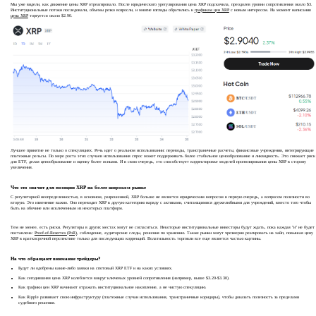
Мы уже видели, как движение цены XRP отреагировало. После юридического урегулирования цена XRP подскочила, преодолев уровни сопротивления около $3.
Институциональные потоки последовали, объемы резко возросли, и многие взгляды обратились к
графикам цен XRP
с новым интересом. На момент написания
цена XRP
торгуется около $2.90.
Лучшее принятие не только о спекуляциях. Речь идет о реальном использовании: переводы, трансграничные расчеты, финансовые учреждения, интегрирующие
платежные рельсы. По мере роста этих случаев использования спрос может поддерживать более стабильное ценообразование и ликвидность. Это снижает риск
для ETF, делая ценообразование и оценку более ясными. И в свою очередь, это способствует корректировке моделей прогнозирования цены XRP в сторону
увеличения.
Что это значит для позиции XRP на более широком рынке
С регуляторной неопределенностью, в основном, разрешенной, XRP больше не является юридическим вопросом в первую очередь, а вопросом полезности во
вторую. Это изменение важно. Оно переводит XRP в другую категорию наряду с активами, считающимися дружелюбными для учреждений, вместо того чтобы
быть на обочине или исключенным из некоторых платформ.
Тем не менее, есть риски. Регуляторы в других местах могут не согласиться. Некоторые институциональные инвесторы будут ждать, пока каждая "и" не будет
поставлена:
Proof-of-Reserves (PoR)
, соблюдение, аудиторские следы, решения по хранению. Также рынки могут чрезмерно реагировать на хайп, повышая цену
XRP в краткосрочной перспективе только для последующих коррекций. Волатильность торговли все еще является частью картины.
На что обращают внимание трейдеры?
Будут ли одобрены какие-либо заявки на спотовый XRP ETF и на каких условиях.
Как сегодняшняя цена XRP колеблется вокруг ключевых уровней сопротивления (например, выше $3.20-$3.30).
Как графики цен XRP начинают отражать институциональное накопление, а не чистую спекуляцию.
Как Ripple развивает свою инфраструктуру (платежные случаи использования, трансграничные коридоры), чтобы доказать полезность за пределами
судебного решения.