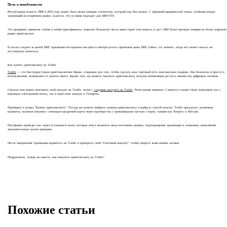
Путь к неизбежности
Регуляторная ясность XRP в 2025 году может быть недостающим элементом, который ему был нужен. С убранной юридической тенью, особенно вокруг
транзакций на вторичном рынке, кажется, что условия подходят для XRP ETF.
Это продвинет принятие глубже в мейнстрим-финансы, позволит большему числу инвесторов участвовать и даст XRP более прочные позиции на более широком
рынке криптовалют.
Если вы следите за ценой XRP, торговыми паттернами или просто интересуетесь прогнозом цены XRP, сейчас тот момент, когда всё может начать по-
настоящему меняться.
Как купить криптовалюту на Toobit
Toobit
— это быстрорастущая криптовалютная биржа, созданная для того, чтобы сделать ваш торговый путь максимально гладким. Она безопасна и проста в
использовании, независимо от вашего опыта. Кроме того, вы можете покупать криптовалюту, получая мгновенный доступ к множеству цифровых активов.
Сначала вам нужно пополнить свой аккаунт на Toobit, начав с
создания аккаунта на Toobit
. Регистрация занимает 2 минуты и может быть выполнена как с
помощью электронной почты, так и через ваш аккаунт в Telegram.
Перейдите в раздел "Купить криптовалюту". Оттуда вы можете выбрать нужную криптовалюту и выбрать способ оплаты. Toobit предлагает различные
варианты, включая покупки с помощью кредитной карты через партнерства с провайдерами третьих сторон, такими как Simplex и Advcash.
Платформа проведет вас через оставшиеся шаги, которые могут включать ввод платежных данных, подтверждение транзакции и, возможно, выполнение
дополнительных шагов проверки.
После завершения транзакции вернитесь на Toobit и проверьте свой "Спотовый аккаунт", чтобы увидеть зачисленные активы.
Поздравляем, теперь вы знаете, как покупать криптовалюту на Toobit!
Похожие статьи