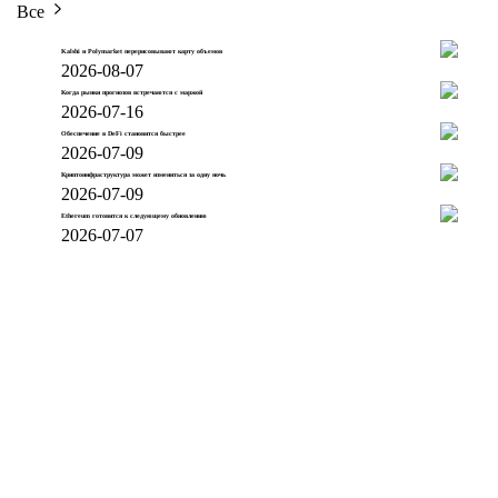
Все
Kalshi и Polymarket перерисовывают карту объемов
2026-08-07
Когда рынки прогнозов встречаются с маржой
2026-07-16
Обеспечение в DeFi становится быстрее
2026-07-09
Криптоинфраструктура может измениться за одну ночь
2026-07-09
Ethereum готовится к следующему обновлению
2026-07-07