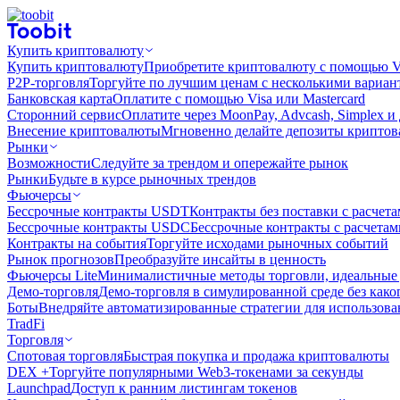
Купить криптовалюту
Купить криптовалюту
Приобретите криптовалюту с помощью Vi
P2P-торговля
Торгуйте по лучшим ценам с несколькими вариан
Банковская карта
Оплатите с помощью Visa или Mastercard
Сторонний сервис
Оплатите через MoonPay, Advcash, Simplex и
Внесение криптовалюты
Мгновенно делайте депозиты крипто
Рынки
Возможности
Следуйте за трендом и опережайте рынок
Рынки
Будьте в курсе рыночных трендов
Фьючерсы
Бессрочные контракты USDT
Контракты без поставки с расчет
Бессрочные контракты USDC
Бессрочные контракты с расчета
Контракты на события
Торгуйте исходами рыночных событий
Рынок прогнозов
Преобразуйте инсайты в ценность
Фьючерсы Lite
Минималистичные методы торговли, идеальные 
Демо-торговля
Демо-торговля в симулированной среде без како
Боты
Внедряйте автоматизированные стратегии для использов
TradFi
Торговля
Спотовая торговля
Быстрая покупка и продажа криптовалюты
DEX +
Торгуйте популярными Web3-токенами за секунды
Launchpad
Доступ к ранним листингам токенов