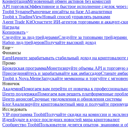
Конвертация
Мгновенный обмен активов без комиссий
API торговля
Эффективное и быстрое исполнение сделок чере
Toobit Synapse
Рыночные инсайты на базе AI-аналитики
Toobit x TradingView
Новый способ управлять рынками
Agent Trade Kit
Оснастите ИИ-агентов торговыми и аккаунт-ск
Награды
Копировать
Следуйте за лид-трейдерами
Следуйте за топовыми трейдерами
Набор лид-трейдеров
Получайте высокий доход
Еще
Финансы
Earn
Начните зарабатывать стабильный доход на криптовалюте 
Промо
Брокерская программа
Монетизируйте объемы API и торговую 
Присоединяйтесь и зарабатывайте как амбассадор
Станьте амба
Toobit x Nova.Meme
Запускайте мемкоины и торгуйте с мгнове
Новичок
Академия
Помогаем вам перейти от новичка к профессиональн
Центр поддержки
Помогаем вам решить платформенные пробл
Центр анонсов
Срочные уведомления и обновления системы
Блог
Анализируйте криптовалютный мир и получайте преимуще
Исследовать
VIP-программа Toobit
Получайте скидки на комиссии и эксклю
Идеи
Будьте в курсе последних новостей мира криптовалют
Сообщество Toobit
Пользователи делятся опытом, знаниями и 