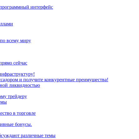
з программный интерфейс
иллами
 по всему миру
прямо сейчас
инфраструктуру!
ссадором и получите конкурентные преимущества!
нной ликвидностью
ому трейдеру
емы
ство в торговле
зивные бонусы.
обсуждают различные темы