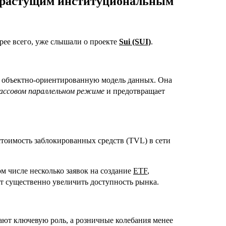
 с растущим институциональным
орее всего, уже слышали о проекте
Sui (SUI)
.
т объектно-ориентированную модель данных. Она
ассовом параллельном режиме
и предотвращает
стоимость заблокированных средств (TVL) в сети
том числе несколько заявок на создание
ETF
,
ет существенно увеличить доступность рынка.
ают ключевую роль, а розничные колебания менее