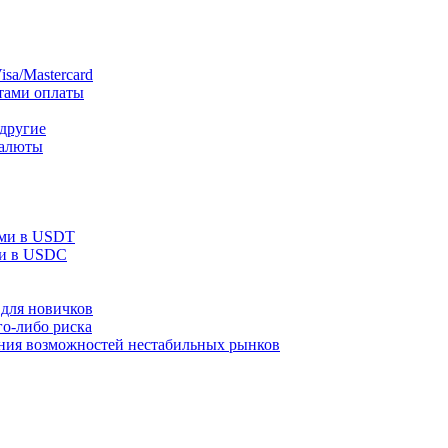
sa/Mastercard
тами оплаты
 другие
валюты
ами в USDT
ми в USDC
для новичков
го-либо риска
ания возможностей нестабильных рынков