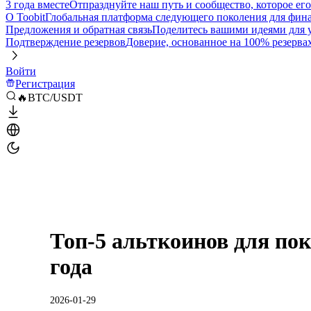
3 года вместе
Отпразднуйте наш путь и сообщество, которое ег
О Toobit
Глобальная платформа следующего поколения для фина
Предложения и обратная связь
Поделитесь вашими идеями для
Подтверждение резервов
Доверие, основанное на 100% резерва
Войти
Регистрация
🔥BTC/USDT
Топ-5 альткоинов для пок
года
2026-01-29