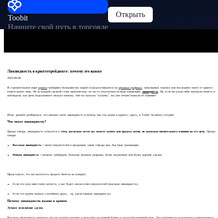
Открыть
Toobit
Начните свой путь в торговле
Ликвидность в криптотрейдинге: почему это важно
2025-06-06
В стремительном мире
крипто
-трейдинга большинство людей сосредотачиваются на
ценовых графиках
, популярных токенах или последнем твите от крипто-
влиятельного лица. Но за каждой сделкой стоит критическая, но часто упускаемая из виду концепция:
ликвидность
. Ну, если вы когда-либо покупали монету и
наблюдали, как цена подскакивает
только потому, что вы нажали "купить"
, вы уже почувствовали её влияние!
Итак, давайте разберемся, что именно такое ликвидность и почему она так важна в крипто—здесь, в Toobit Academy сегодня!
Что такое ликвидность?
Проще говоря, ликвидность относится к
тому, насколько легко вы можете купить или продать актив, не оказывая значительного влияния на его цену
. Проще
говоря:
Высокая ликвидность
= много покупателей и продавцов, узкие спреды цен, быстрые транзакции.
Низкая ликвидность
= меньше трейдеров, большие ценовые разрывы, более медленные или более дорогие сделки.
Представьте, что вы пытаетесь продать билеты на концерт:
Если это шоу известного артиста, у вас будет
множество
покупателей (высокая ликвидность).
Если это группа вашего случайного друга... ну, удачи (низкая ликвидность).
Почему ликвидность важна в крипто
Лучшее исполнение сделок
Высокая ликвидность означает, что вы можете
входить и выходить из позиций
близко к текущей рыночной цене. Это критично на волатильных крипторынках,