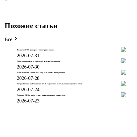
Похожие статьи
Все
Выплаты FTX проверяют последнюю милю
2026-07-31
Odos закрывается, и трейдерам нужен план выхода
2026-07-30
Zcash Ironwood ставит во главу угла планы по переводам
2026-07-28
Когда объёмы разблокировки WLD сократятся, скальперам понадобится план
2026-07-24
Решение ЕЦБ в июле ставит крипторынок на макро-часы
2026-07-23