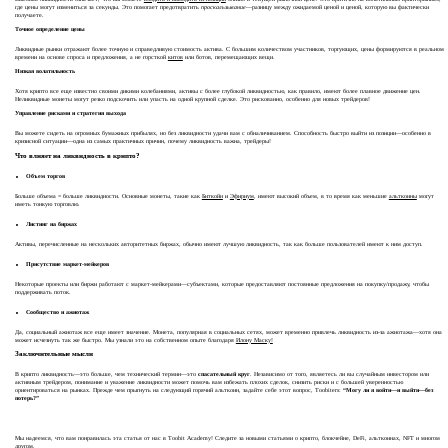
где цены могут измениться за секунды. Это помогает предотвратить
проскальзывание
—разницу между ожидаемой ценой и ценой, которую вы фактически
получаете.
Точное определение цены
Ликвидные рынки отражают более точную и справедливую стоимость актива. С большим количеством участников, торгующих, цены формируются в реальном
времени на основе спроса и предложения, а не горсткой
китов
или ботов, перемещающих вещи.
Низкая волатильность
Хотя крипто все еще известно своими дикими колебаниями, активы с более глубокой ликвидностью, как правило, имеют более плавное движение цен.
Неликвидные монеты могут резко подскочить или упасть на одной крупной сделке. Это рискованно, особенно для новых трейдеров!
Управление рисками и стратегия выхода
Вы можете сидеть на огромных бумажных прибылях, но без ликвидности удачи вам с обналичиванием. Способность быстро выйти из позиции—особенно в
кризисной ситуации—одна из самых практичных причин, почему ликвидность важна, трейдеры!
Что влияет на ликвидность в крипто?
Объем торгов
Больше объема = больше ликвидности. Основные монеты, такие как
Биткойн
и
Эфириум
, имеют высокий объем, в то время как меньшие
альткоины
могут
иметь тонкую торговлю.
Листинг на биржах
Активы, перечисленные на нескольких авторитетных биржах, обычно имеют лучшую ликвидность, так как больше пользователей имеют к ним доступ.
Присутствие маркет-мейкеров
Некоторые проекты или биржи работают с маркет-мейкерами—субъектами, которые предоставляют постоянные предложения на покупку/продажу, чтобы
поддерживать поток.
Сообщество и ажиотаж
Да, социальный ажиотаж все еще имеет значение. Монета, популярная в социальных сетях, может временно привлечь ликвидность из-за ажиотажа—хотя она
может исчезнуть так же быстро. Мы узнали это на собственном опыте благодаря
Илону Маску!
Заключительные мысли
В крипто ликвидность—это больше, чем технический термин—это
спасательный круг
. Независимо от того, являетесь ли вы случайным инвестором или
активным трейдером, понимание и уважение ликвидности может помочь вам избежать плохих сделок, снизить риски и с большей уверенностью
ориентироваться на рынках. Прежде чем прыгнуть на следующий горячий альткоин, задайте себе этот вопрос, Toobiters:
“Могу ли я войти—и выйти—без
потерь?”
Мы надеемся, что вам понравилась эта статья от нас в Toobit Academy! Следите за новыми статьями о крипто, блокчейне, DeFi, альткоинах, NFT и многом
другом.