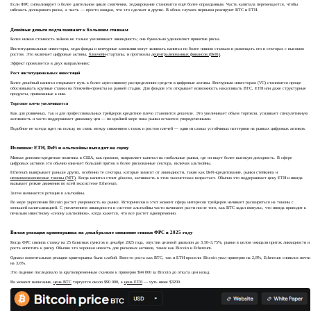
Если ФРС сигнализирует о более длительном цикле смягчения, хеджирование становится ещё более оправданным. Часть капитала перемещается, чтобы
избежать долларового риска, а часть — просто ожидая, что это сделают и другие. В обоих случаях первыми реагируют BTC и ETH.
Дешёвые деньги подталкивают к большим ставкам
Более низкая стоимость займов не только увеличивает ликвидность; она буквально удешевляет принятие риска.
Институциональные инвесторы, хедж-фонды и венчурные компании могут занимать капитал по более низким ставкам и размещать его в секторах с высоким
ростом. Это включает цифровые активы,
блокчейн
-стартапы, и протоколы
децентрализованных финансов (DeFi)
.
Эффект проявляется в двух направлениях:
Рост институциональных инвестиций
Более дешёвый капитал открывает путь к более агрессивному распределению средств в цифровые активы. Венчурным инвесторам (VC) становится проще
обосновывать крупные ставки на блокчейн-проекты на ранней стадии. Для фондов это открывает возможность накапливать BTC, ETH или даже структурные
продукты, привязанные к ним.
Торговое плечо увеличивается
Как для розничных, так и для профессиональных трейдеров кредитное плечо становится дешевле. Это увеличивает объем торговли, усиливает спекулятивную
активность и часто поддерживает динамику цен — по крайней мере пока рынки остаются упорядоченными.
Подобное не всегда идет на пользу, но связь между снижением ставок и ростом плечей — один из самых устойчивых паттернов на рынках цифровых активов.
Излишки: ETH, DeFi и альткойны выходят на сцену
Мягкая денежно-кредитная политика в США, как правило, направляет капитал на глобальные рынки, где он ищет более высокую доходность. В сфере
цифровых активов это обычно означает больший приток в более рискованные сектора, включая альткойны.
Ethereum выигрывает раньше других, особенно те секторы, которые зависят от ликвидности, такие как DeFi-кредитование, рынки стейкинга и
невзаимозаменяемые токены (NFT)
. Когда капитал стоит дёшево, активность в этих экосистемах возрастает. Обычно это поддерживает цену ETH и иногда
вызывает резкие движения во всей экосистеме Ethereum.
Затем начинается ротация в альткойны.
По мере укрепления Bitcoin растет уверенность на рынке. Исторически в этот момент сфера интересов трейдеров начинает расширяться на токены с
меньшей капитализацией. С увеличением ликвидности в системе альткойны часто начинают расти после того, как BTC задал импульс, что иногда приводит к
печально известному «сезону альткойнов», когда кажется, что все растет одновременно.
Вялая реакция крипторынка на декабрьское снижение ставки ФРС в 2025 году
Когда ФРС снизила ставку на 25 базисных пунктов в декабре 2025 года, опустив целевой диапазон до 3,50–3,75%, рынки в целом ожидали приток ликвидности и
роста аппетита к риску. Обычно это хорошая новость для рисковых активов, таких как Bitcoin и Ethereum.
Однако моментальная реакция крипторынка была слабой. Вместо роста как BTC, так и ETH просели: Bitcoin упал примерно на 2,8%, Ethereum снизился почти
на 3,6%.
Это падение последовало за кратковременным скачком к примерно $94 000 за Bitcoin до отката цен назад.
На момент написания,
цена BTC
торгуется около $90 000, а
цена ETH
— чуть ниже $3200.