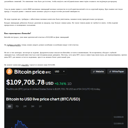
дальнейших снижений. Это изменение тона было достаточно, чтобы напугать институциональных инвесторов и вызвать последующую распродажу.
Спад на рынке привел к почти $600 миллионам ликвидаций заемных контрактов по всей криптовалютной сети за короткий период. Крах выявил жестокую
правду о текущем рынке: слишком много заемных средств и недостаточно реальной ликвидности.
По мере падения цен, трейдеры с избыточным заемным капиталом были уничтожены, вызывая волну принудительных распродаж.
Каждая ликвидация добавляла больше давления на продажу, еще больше снижая цены. На таком тонком рынке не требуется много, чтобы падение
превратилось в полноценное скольжение.
Как отреагировал Биткойн?
Биткойн пострадал, упав ниже критической отметки в $110,000 на фоне ликвидаций.
На
графиках цен BTC
теперь можно увидеть резкие колебания и колебания вокруг этой отметки.
Но вот в чем загвоздка: несмотря на падение, фундаментальные показатели Биткойна остаются неизменными. Он по-прежнему обладает глубокой
ликвидностью, глобальной известностью и институциональным доверием. Поэтому, хотя цена BTC упала и инвесторы взяли паузу для перегруппировки, прогноз
цены BTC для многих остается надежным, просто на немного более длительный срок.
На момент написания
цена BTC
торгуется немного ниже $110,000.