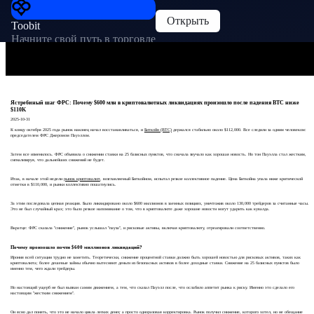
Открыть
Toobit
Начните свой путь в торговле
Ястребиный шаг ФРС: Почему $600 млн в криптовалютных ликвидациях произошло после падения BTC ниже
$110K
2025-10-31
К концу октября 2025 года рынок наконец начал восстанавливаться, и
Биткойн (BTC)
держался стабильно около $112,000. Все следили за одним человеком:
председателем ФРС Джеромом Пауэллом.
Затем все изменилось. ФРС объявила о снижении ставки на 25 базисных пунктов, что сначала звучало как хорошая новость. Но тон Пауэлла стал жестким,
сигнализируя, что дальнейших снижений не будет.
Итак, в начале этой недели
рынок криптовалют
, возглавляемый Биткойном, испытал резкое коллективное падение. Цена Биткойна упала ниже критической
отметки в $110,000, и рынки коллективно пошатнулись.
За этим последовала цепная реакция. Было ликвидировано около $600 миллионов в заемных позициях, уничтожив около 130,000 трейдеров за считанные часы.
Это не был случайный крах; это было резкое напоминание о том, что в криптовалюте даже хорошие новости могут ударить как кувалда.
Вкратце: ФРС сказала "снижение", рынок услышал "пауза", и рисковые активы, включая криптовалюту, отреагировали соответственно.
Почему произошло почти $600 миллионов ликвидаций?
Ирония всей ситуации трудно не заметить. Теоретически, снижение процентной ставки должно быть хорошей новостью для рисковых активов, таких как
криптовалюта; более дешевые займы обычно вытесняют деньги из безопасных активов в более доходные ставки. Снижение на 25 базисных пунктов было
именно тем, чего ждали трейдеры.
Но настоящий ущерб не был вызван самим движением, а тем, что сказал Пауэлл после, что ослабило аппетит рынка к риску. Именно это сделало его
настоящим "жестким снижением".
Он ясно дал понять, что это не начало цикла легких денег, а просто одноразовая корректировка. Рынок получил снижение, которого хотел, но не обещание