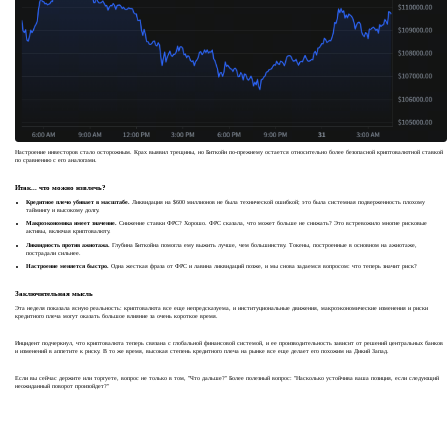
Настроение инвесторов стало осторожным. Крах выявил трещины, но Биткойн по-прежнему остается относительно более безопасной криптовалютной ставкой
по сравнению с его аналогами.
Итак... что можно извлечь?
Кредитное плечо убивает в масштабе.
Ликвидация на $600 миллионов не была технической ошибкой; это была системная подверженность плохому
таймингу и высокому долгу.
Макроэкономика имеет значение.
Снижение ставки ФРС? Хорошо. ФРС сказала, что может больше не снижать? Это встревожило многие рисковые
активы, включая криптовалюту.
Ликвидность против ажиотажа.
Глубина Биткойна помогла ему выжить лучше, чем большинству. Токены, построенные в основном на ажиотаже,
пострадали сильнее.
Настроение меняется быстро.
Одна жесткая фраза от ФРС и лавина ликвидаций позже, и мы снова задаемся вопросом: что теперь значит риск?
Заключительная мысль
Эта неделя показала ясную реальность: криптовалюта все еще непредсказуема, и институциональные движения, макроэкономические изменения и риски
кредитного плеча могут оказать большое влияние за очень короткое время.
Инцидент подчеркнул, что криптовалюта теперь связана с глобальной финансовой системой, и ее производительность зависит от решений центральных банков
и изменений в аппетите к риску. В то же время, высокая степень кредитного плеча на рынке все еще делает его похожим на Дикий Запад.
Если вы сейчас держите или торгуете, вопрос не только в том, "Что дальше?" Более полезный вопрос: "Насколько устойчива ваша позиция, если следующий
неожиданный поворот произойдет?"