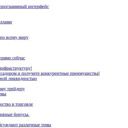
з программный интерфейс
иллами
 по всему миру
прямо сейчас
инфраструктуру!
ссадором и получите конкурентные преимущества!
нной ликвидностью
ому трейдеру
емы
ство в торговле
зивные бонусы.
обсуждают различные темы