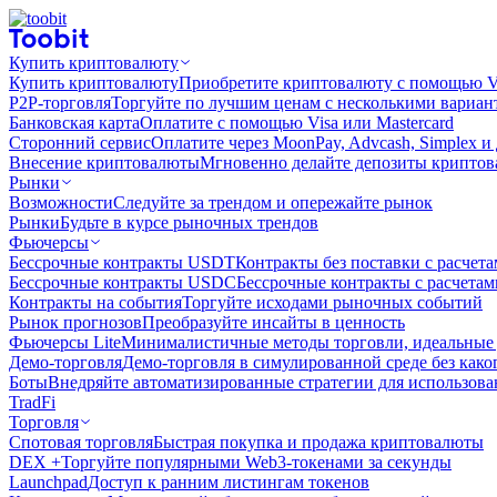
Купить криптовалюту
Купить криптовалюту
Приобретите криптовалюту с помощью Vi
P2P-торговля
Торгуйте по лучшим ценам с несколькими вариан
Банковская карта
Оплатите с помощью Visa или Mastercard
Сторонний сервис
Оплатите через MoonPay, Advcash, Simplex и
Внесение криптовалюты
Мгновенно делайте депозиты крипто
Рынки
Возможности
Следуйте за трендом и опережайте рынок
Рынки
Будьте в курсе рыночных трендов
Фьючерсы
Бессрочные контракты USDT
Контракты без поставки с расчет
Бессрочные контракты USDC
Бессрочные контракты с расчета
Контракты на события
Торгуйте исходами рыночных событий
Рынок прогнозов
Преобразуйте инсайты в ценность
Фьючерсы Lite
Минималистичные методы торговли, идеальные 
Демо-торговля
Демо-торговля в симулированной среде без како
Боты
Внедряйте автоматизированные стратегии для использов
TradFi
Торговля
Спотовая торговля
Быстрая покупка и продажа криптовалюты
DEX +
Торгуйте популярными Web3-токенами за секунды
Launchpad
Доступ к ранним листингам токенов