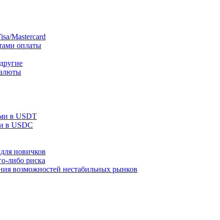
sa/Mastercard
тами оплаты
 другие
валюты
ами в USDT
ми в USDC
для новичков
го-либо риска
ания возможностей нестабильных рынков