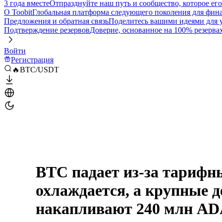
3 года вместе
Отпразднуйте наш путь и сообщество, которое ег
О Toobit
Глобальная платформа следующего поколения для фина
Предложения и обратная связь
Поделитесь вашими идеями для
Подтверждение резервов
Доверие, основанное на 100% резерва
Войти
Регистрация
🔥BTC/USDT
BTC падает из-за тариф
охлаждается, а крупные 
накапливают 240 млн A