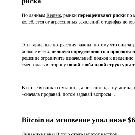
риска
По данным
Reuters
, рынки
переоценивают риски
по 
колеблется от агрессивных заявлений о тарифах до ю
Эти тарифные потрясения важны, потому что они зат
больше всего:
ценовую определенность и прогнозы н
решение ограничить изначальный подход к введению 
сместилась в сторону
новой глобальной структуры 
В итоге возникла путаница, а не ясность; а путаница
«сначала продавай, потом задавай вопросы».
Bitcoin на мгновение упал ниже $6
Динамика цены Bitcoin отражает этот настрой.