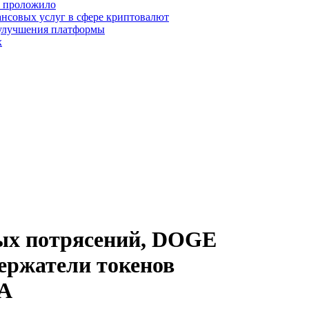
о проложило
нсовых услуг в сфере криптовалют
 улучшения платформы
х
ных потрясений, DOGE
держатели токенов
DA