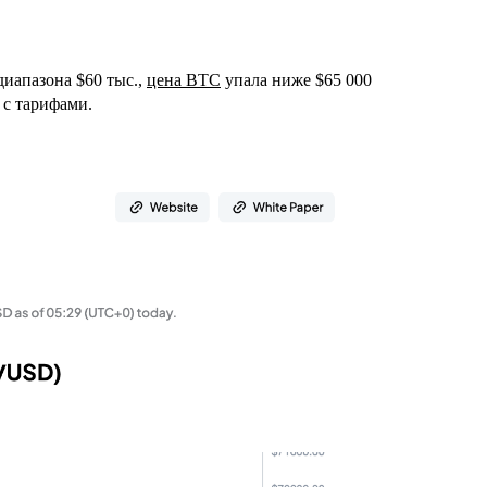
диапазона $60 тыс.,
цена BTC
упала ниже $65 000
 с тарифами.