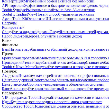
Конвертация
Мгновенный обмен активов без комиссий
API торговля
Эффективное и быстрое исполнение сделок чере
Toobit Synapse
Рыночные инсайты на базе AI-аналитики
Toobit x TradingView
Новый способ управлять рынками
Agent Trade Kit
Оснастите ИИ-агентов торговыми и аккаунт-ск
Награды
Копировать
Следуйте за лид-трейдерами
Следуйте за топовыми трейдерами
Набор лид-трейдеров
Получайте высокий доход
Еще
Финансы
Earn
Начните зарабатывать стабильный доход на криптовалюте 
Промо
Брокерская программа
Монетизируйте объемы API и торговую 
Присоединяйтесь и зарабатывайте как амбассадор
Станьте амба
Toobit x Nova.Meme
Запускайте мемкоины и торгуйте с мгнове
Новичок
Академия
Помогаем вам перейти от новичка к профессиональн
Центр поддержки
Помогаем вам решить платформенные пробл
Центр анонсов
Срочные уведомления и обновления системы
Блог
Анализируйте криптовалютный мир и получайте преимуще
Исследовать
VIP-программа Toobit
Получайте скидки на комиссии и эксклю
Идеи
Будьте в курсе последних новостей мира криптовалют
Сообщество Toobit
Пользователи делятся опытом, знаниями и 