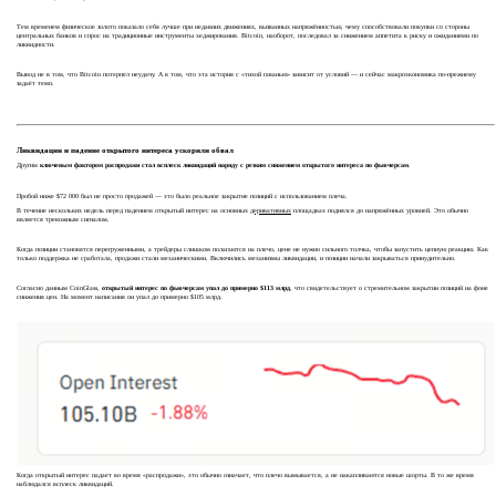
Тем временем физическое золото показало себя лучше при недавних движениях, вызванных напряжённостью, чему способствовали покупки со стороны
центральных банков и спрос на традиционные инструменты хеджирования. Bitcoin, наоборот, последовал за снижением аппетита к риску и ожиданиями по
ликвидности.
Вывод не в том, что Bitcoin потерпел неудачу. А в том, что эта история с «тихой гаванью» зависит от условий — и сейчас макроэкономика по-прежнему
задаёт темп.
Ликвидации и падение открытого интереса ускорили обвал
Другим
ключевым фактором распродажи стал всплеск ликвидаций наряду с резким снижением открытого интереса по фьючерсам
.
Пробой ниже $72 000 был не просто продажей — это было реальное закрытие позиций с использованием плеча.
В течение нескольких недель перед падением открытый интерес на основных
деривативных
площадках поднялся до напряжённых уровней. Это обычно
является тревожным сигналом.
Когда позиции становятся перегруженными, а трейдеры слишком полагаются на плечо, цене не нужно сильного толчка, чтобы запустить цепную реакцию. Как
только поддержка не сработала, продажи стали механическими. Включились механизмы ликвидации, и позиции начали закрываться принудительно.
Согласно данным CoinGlass,
открытый интерес по фьючерсам упал до примерно $113 млрд
, что свидетельствует о стремительном закрытии позиций на фоне
снижения цен. На момент написания он упал до примерно $105 млрд.
Когда открытый интерес падает во время «распродажи», это обычно означает, что плечо вымывается, а не накапливаются новые шорты. В то же время
наблюдался всплеск ликвидаций.