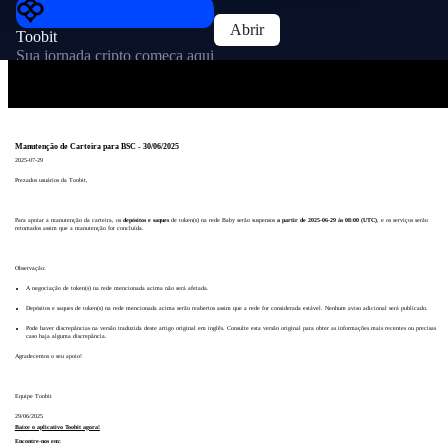
Abrir
Toobit
Sua jornada cripto começa aqui
Manutenção de Carteira para BSC - 30/06/2025
2025-07-29
Prezados usuários da Toobit,
Para apoiar a manutenção da carteira, os
depósitos e saques
de token(s) na rede Baby serão suspensos
a partir de 2025-06-29 às 08:00 (UTC)
, e os serviços serão
retomados assim que a manutenção for concluída.
Observação:
A negociação de token(s) na rede mencionada acima não será afetada.
Depósitos e saques de token(s) na rede mencionada acima serão reabertos assim que a rede for considerada estável. Nenhum aviso adicional será publicado.
Pode haver discrepâncias na versão traduzida deste artigo original em inglês. Consulte esta versão original para obter as informações mais recentes ou precisas
caso haja alguma discrepância.
Agradecemos o seu apoio!
Equipe Toobit
29/06/2025
Baixe o aplicativo Toobit agora!
Encontre-nos em: