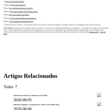
X:
https://x.com/Toobit_official
Telegram:
https://t.me/Toobit_EN
Discord:
https://discord.com/invite/vvxTuGTz
YouTube:
https://www.youtube.com/@Toobit_official
Reddit:
https://www.reddit.com/r/toobit/
Facebook:
https://www.facebook.com/toobitofficial
Medium:
https://medium.com/toobit-exchange
A Toobit reserva-se o direito, a seu exclusivo critério, de alterar ou cancelar este anúncio a qualquer momento e por qualquer motivo, sem aviso prévio.
Aviso de Risco:
Os preços de ativos digitais podem ser voláteis. O valor do seu investimento pode diminuir ou aumentar, e você pode não recuperar o valor investido.
Você é o único responsável por suas decisões de investimento, e a Toobit não se responsabiliza por quaisquer perdas que possam surgir do uso de Margin. Estas
informações não devem ser consideradas como aconselhamento financeiro ou de investimento. Para mais informações, consulte nossos
Termos de Uso
e
Aviso de
Risco
.
Artigos Relacionados
Todos
Atualização do endereço de depósito da rede SONIC
2026-08-05
Suspensão de depósitos e levantamentos de USDT na rede TRON (TRX)
2026-08-06