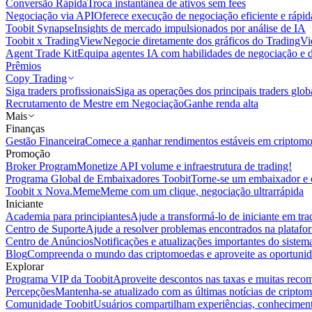
Conversão Rápida
Troca instantânea de ativos sem fees
Negociação via API
Oferece execução de negociação eficiente e rápi
Toobit Synapse
Insights de mercado impulsionados por análise de IA
Toobit x TradingView
Negocie diretamente dos gráficos do TradingV
Agent Trade Kit
Equipa agentes IA com habilidades de negociação e 
Prêmios
Copy Trading
Siga traders profissionais
Siga as operações dos principais traders glob
Recrutamento de Mestre em Negociação
Ganhe renda alta
Mais
Finanças
Gestão Financeira
Comece a ganhar rendimentos estáveis em criptom
Promoção
Broker Program
Monetize API volume e infraestrutura de trading!
Programa Global de Embaixadores Toobit
Torne-se um embaixador e o
Toobit x Nova.Meme
Meme com um clique, negociação ultrarrápida
Iniciante
Academia para principiantes
Ajude a transformá-lo de iniciante em trad
Centro de Suporte
Ajude a resolver problemas encontrados na platafo
Centro de Anúncios
Notificações e atualizações importantes do siste
Blog
Compreenda o mundo das criptomoedas e aproveite as oportunid
Explorar
Programa VIP da Toobit
Aproveite descontos nas taxas e muitas reco
Percepções
Mantenha-se atualizado com as últimas notícias de cripto
Comunidade Toobit
Usuários compartilham experiências, conheciment