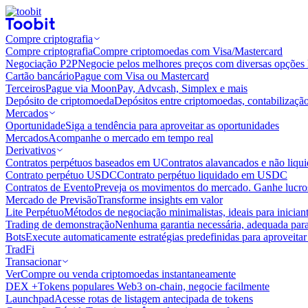
Compre criptografia
Compre criptografia
Compre criptomoedas com Visa/Mastercard
Negociação P2P
Negocie pelos melhores preços com diversas opções 
Cartão bancário
Pague com Visa ou Mastercard
Terceiros
Pague via MoonPay, Advcash, Simplex e mais
Depósito de criptomoeda
Depósitos entre criptomoedas, contabilizaçã
Mercados
Oportunidade
Siga a tendência para aproveitar as oportunidades
Mercados
Acompanhe o mercado em tempo real
Derivativos
Contratos perpétuos baseados em U
Contratos alavancados e não liq
Contrato perpétuo USDC
Contrato perpétuo liquidado em USDC
Contratos de Evento
Preveja os movimentos do mercado. Ganhe lucros
Mercado de Previsão
Transforme insights em valor
Lite Perpétuo
Métodos de negociação minimalistas, ideais para inician
Trading de demonstração
Nenhuma garantia necessária, adequada para
Bots
Execute automaticamente estratégias predefinidas para aproveita
TradFi
Transacionar
Ver
Compre ou venda criptomoedas instantaneamente
DEX +
Tokens populares Web3 on-chain, negocie facilmente
Launchpad
Acesse rotas de listagem antecipada de tokens