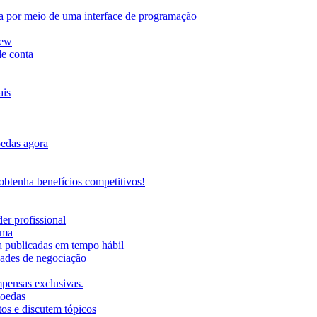
da por meio de uma interface de programação
iew
de conta
ais
oedas agora
btenha benefícios competitivos!
er profissional
rma
ma publicadas em tempo hábil
ades de negociação
mpensas exclusivas.
moedas
os e discutem tópicos