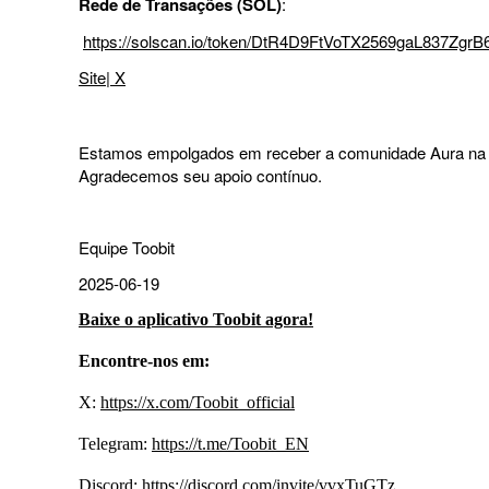
Rede de Transações (SOL)
:
https://solscan.io/token/DtR4D9FtVoTX2569gaL837Zg
Site
|
X
Estamos empolgados em receber a comunidade Aura na 
Agradecemos seu apoio contínuo.
Equipe Toobit
2025-06-19
Baixe o aplicativo Toobit agora!
Encontre-nos em:
X:
https://x.com/Toobit_official
Telegram:
https://t.me/Toobit_EN
Discord:
https://discord.com/invite/vvxTuGTz