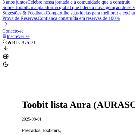
3 anos juntos
Celebre nossa jornada e a comunidade que a construiu
Sobre Toobit
Uma plataforma global que lidera a nova geração de serv
Sugestões & Feedback
Compartilhe suas ideias para melhorar a excha
Prova de Reservas
Confiança construída em reservas de 100%
Conecte-se
Inscrever-se
🔥BTC/USDT
Toobit lista Aura (AURASO
2025-08-01
Prezados Toobiters,