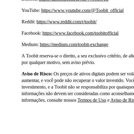
YouTube:
https://www.youtube.com/@Toobit_official
Reddit:
https://www.reddit.com/r/toobit/
Facebook:
https://www.facebook.com/toobitofficial
Medium:
https://medium.com/toobit-exchange
A Toobit reserva-se o direito, a seu exclusivo critério, de 
por qualquer motivo, sem aviso prévio.
Aviso de Risco:
Os preços de ativos digitais podem ser vol
aumentar, e você pode não recuperar o valor investido. Voc
investimento, e a Toobit não se responsabiliza por quaisqu
informações não devem ser consideradas como aconselhamen
informações, consulte nossos
Termos de Uso
e
Aviso de Ri