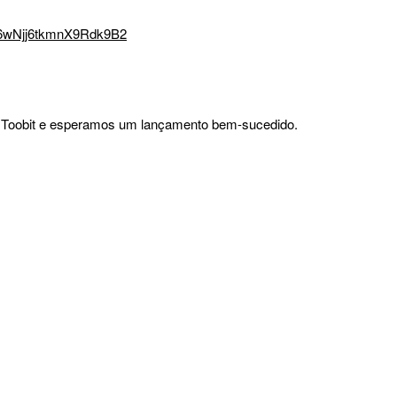
rB6wNjj6tkmnX9Rdk9B2
Toobit e esperamos um lançamento bem-sucedido.