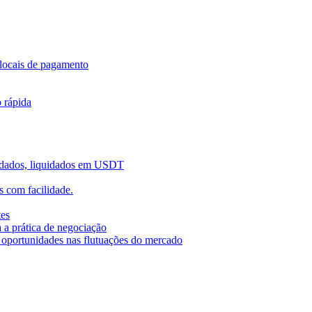
locais de pagamento
o rápida
uidados, liquidados em USDT
 com facilidade.
tes
 a prática de negociação
r oportunidades nas flutuações do mercado