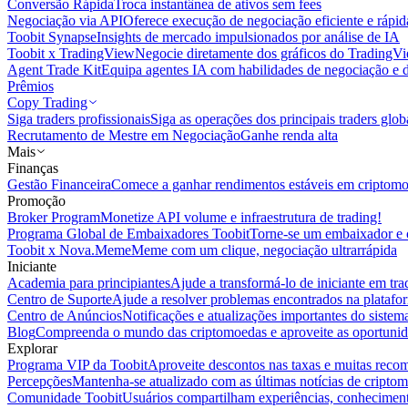
Conversão Rápida
Troca instantânea de ativos sem fees
Negociação via API
Oferece execução de negociação eficiente e rápi
Toobit Synapse
Insights de mercado impulsionados por análise de IA
Toobit x TradingView
Negocie diretamente dos gráficos do TradingV
Agent Trade Kit
Equipa agentes IA com habilidades de negociação e 
Prêmios
Copy Trading
Siga traders profissionais
Siga as operações dos principais traders glob
Recrutamento de Mestre em Negociação
Ganhe renda alta
Mais
Finanças
Gestão Financeira
Comece a ganhar rendimentos estáveis em criptom
Promoção
Broker Program
Monetize API volume e infraestrutura de trading!
Programa Global de Embaixadores Toobit
Torne-se um embaixador e o
Toobit x Nova.Meme
Meme com um clique, negociação ultrarrápida
Iniciante
Academia para principiantes
Ajude a transformá-lo de iniciante em trad
Centro de Suporte
Ajude a resolver problemas encontrados na platafo
Centro de Anúncios
Notificações e atualizações importantes do siste
Blog
Compreenda o mundo das criptomoedas e aproveite as oportunid
Explorar
Programa VIP da Toobit
Aproveite descontos nas taxas e muitas reco
Percepções
Mantenha-se atualizado com as últimas notícias de cripto
Comunidade Toobit
Usuários compartilham experiências, conheciment