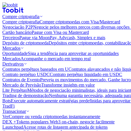
Compre criptografia
Compre criptografia
Compre criptomoedas com Visa/Mastercard
Negociação P2P
Negocie pelos melhores preços com diversas opções 
Cartão bancário
Pague com Visa ou Mastercard
Terceiros
Pague via MoonPay, Advcash, Simplex e mais
Depósito de criptomoeda
Depósitos entre criptomoedas, contabilizaçã
Mercados
Oportunidade
Siga a tendência para aproveitar as oportunidades
Mercados
Acompanhe o mercado em tempo real
Derivativos
Contratos perpétuos baseados em U
Contratos alavancados e não liq
Contrato perpétuo USDC
Contrato perpétuo liquidado em USDC
Contratos de Evento
Preveja os movimentos do mercado. Ganhe lucros
Mercado de Previsão
Transforme insights em valor
Lite Perpétuo
Métodos de negociação minimalistas, ideais para inician
Trading de demonstração
Nenhuma garantia necessária, adequada para
Bots
Execute automaticamente estratégias predefinidas para aproveita
TradFi
Transacionar
Ver
Compre ou venda criptomoedas instantaneamente
DEX +
Tokens populares Web3 on-chain, negocie facilmente
Launchpad
Acesse rotas de listagem antecipada de tokens