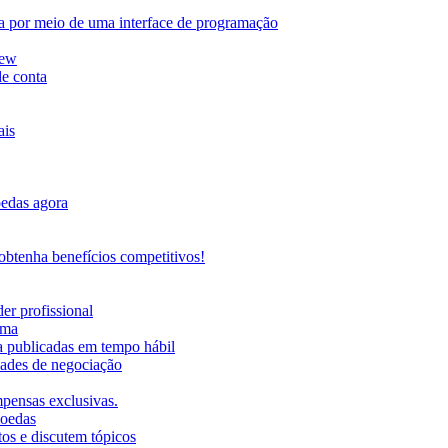
da por meio de uma interface de programação
iew
de conta
ais
oedas agora
btenha benefícios competitivos!
er profissional
rma
ma publicadas em tempo hábil
ades de negociação
mpensas exclusivas.
moedas
os e discutem tópicos