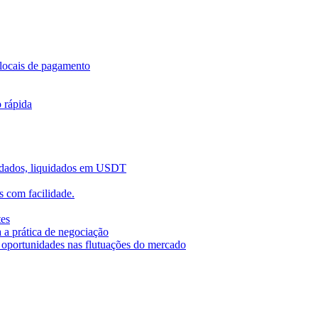
locais de pagamento
o rápida
uidados, liquidados em USDT
 com facilidade.
tes
 a prática de negociação
r oportunidades nas flutuações do mercado