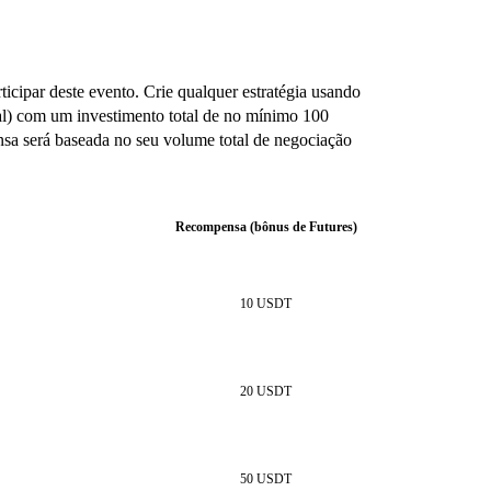
rticipar deste evento. Crie qualquer estratégia usando
l) com um investimento total de no mínimo 100
a será baseada no seu volume total de negociação
Recompensa (bônus de Futures)
10 USDT
20 USDT
50 USDT