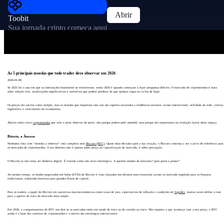
Abrir
Toobit
Sua jornada cripto começa aqui
As 5 principais moedas que todo trader deve observar em 2026
2026-01-08
Se 2025 foi o ano em que as instituições finalmente se envolveram, então 2026 é quando começam a fazer perguntas difíceis. O mercado de criptomoedas é mais
sobre adoção real, atualizações significativas e narrativas que podem perdurar do que apostas cegas ou ciclos de hype.
Os preços vão oscilar como sempre, mas as moedas que importam este ano são aquelas ancoradas a tendências maiores: acesso institucional, utilidade da rede, certeza
regulatória e crescimento do ecossistema.
Abaixo estão cinco
criptomoedas
que vale a pena observar de perto, não porque
podem subir amanhã
, mas porque são importantes na evolução maior deste espaço.
Bitcoin, a Âncora
Nenhuma lista com “moedas a observar” está completa sem
Bitcoin (BTC)
. Quase duas décadas após a sua criação, o Bitcoin continua a ser o ativo de referência para
os mercados de criptomoedas. O seu domínio não é apenas sobre preço ou capitalização de mercado, é sobre percepção.
O Bitcoin já não tenta ser dinheiro digital. É tratado como um ativo estratégico. A questão mudou de
funciona? para quem o possui?
Ao mesmo tempo, os fundos negociados em bolsa (ETFs) de Bitcoin à vista lançados nos últimos anos trouxeram acesso ao mercado regulado para as finanças
tradicionais, reduzindo barreiras para grandes fluxos de capital.
Para os traders, o papel do Bitcoin em narrativas macroeconómicas como taxas de juro, expectativas de inflação e condições de
liquidez
, muitas vezes define o tom
para o apetite de risco do mercado mais amplo.
Em 2026, o comportamento do BTC nos dirá se os mercados estão em modo de risco ou de aversão ao risco. Não importa o que aconteça com o seu preço, o BTC
ainda é a base das carteiras de criptomoedas e o núcleo das estratégias institucionais.