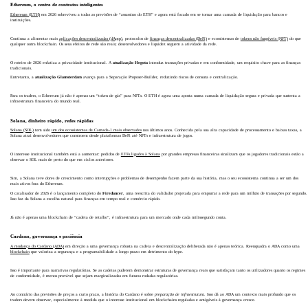
Ethereum, o centro de contratos inteligentes
Ethereum (ETH)
em 2026 sobreviveu a todas as previsões de “assassino do ETH” e agora está focado em se tornar uma camada de liquidação para bancos e
instituições.
Continua a alimentar mais
aplicações descentralizadas (dApps)
, protocolos de
finanças descentralizadas (DeFi)
e ecossistemas de
tokens não fungíveis (NFT)
do que
qualquer outra blockchain. Os seus efeitos de rede são reais; desenvolvedores e liquidez seguem a atividade da rede.
O roteiro de 2026 enfatiza a privacidade institucional. A
atualização Hegota
introduz transações privadas e em conformidade, um requisito chave para as finanças
tradicionais.
Entretanto, a
atualização Glamsterdam
avança para a Separação Proposer-Builder, reduzindo riscos de censura e centralização.
Para os traders, o Ethereum já não é apenas um “token de gás” para NFTs. O ETH é agora uma aposta numa camada de liquidação segura e privada que sustenta a
infraestrutura financeira do mundo real.
Solana, dinheiro rápido, redes rápidas
Solana (SOL)
tem sido
um dos ecossistemas de Camada-1 mais observados
nos últimos anos. Conhecida pela sua alta capacidade de processamento e baixas taxas, a
Solana atrai desenvolvedores que constroem desde plataformas DeFi até NFTs e infraestrutura de jogos.
O interesse institucional também está a aumentar: pedidos de
ETFs ligados à Solana
por grandes empresas financeiras sinalizam que os jogadores tradicionais estão a
observar o SOL mais de perto do que em ciclos anteriores.
Sim, a Solana teve dores de crescimento como interrupções e problemas de desempenho fazem parte da sua história, mas o seu ecossistema continua a ser um dos
mais ativos fora do Ethereum.
O catalisador de 2026 é o lançamento completo do
Firedancer
, uma reescrita do validador projetada para empurrar a rede para um milhão de transações por segundo.
Isso faz da Solana a escolha natural para finanças em tempo real e comércio rápido.
Já não é apenas uma blockchain de “cadeia de retalho”, é infraestrutura para um mercado onde cada milissegundo conta.
Cardano, governança e paciência
A mudança do Cardano (ADA)
em direção a uma governança robusta na cadeia e descentralização deliberada não é apenas teórica. Reenquadra o ADA como uma
blockchain
que valoriza a segurança e a programabilidade a longo prazo em detrimento do hype.
Isso é importante para narrativas regulatórias. Se as cadeias puderem demonstrar estruturas de governança reais que satisfaçam tanto os utilizadores quanto os regimes
de conformidade, é menos provável que sejam marginalizadas em futuras rodadas regulatórias.
Ao contrário das previsões de preços a curto prazo, a história do Cardano é sobre
preparação de infraestrutura
. Isso dá ao ADA um contexto mais profundo que os
traders devem observar, especialmente à medida que o interesse institucional em blockchains reguladas e amigáveis à governança cresce.