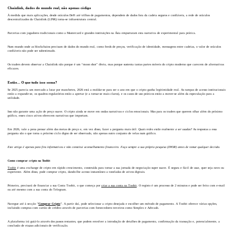
Chainlink, dados do mundo real, não apenas código
À medida que mais aplicações, desde oráculos DeFi até trilhos de pagamentos, dependem de dados fora da cadeia seguros e confiáveis, a rede de oráculos
descentralizados da Chainlink (LINK) torna-se infraestrutura central.
Parcerias com jogadores tradicionais como a Mastercard e grandes instituições na Ásia empurraram esta narrativa de experimental para prática.
Num mundo onde as blockchains precisam de dados do mundo real, como feeds de preços, verificação de identidade, mensagens entre cadeias, o valor de oráculos
confiáveis não pode ser subestimado.
Os traders devem observar a Chainlink não porque é um “moon shot” óbvio, mas porque sustenta tantas partes móveis do cripto moderno que carecem de alternativas
eficazes.
Então... O que tudo isso soma?
Se 2025 parecia um mercado a lutar por manchetes, 2026 está a moldar-se para ser o ano em que o cripto ganha legitimidade real. As rampas de acesso institucionais
estão a expandir-se, os quadros regulatórios estão a apertar (e a tornar-se mais claros), e os casos de uso práticos estão a mover-se além da especulação para a
utilidade.
Isso não garante uma ação de preço suave. O cripto ainda se move em ondas narrativas e ciclos emocionais. Mas para os traders que querem olhar além do próximo
gráfico, esses cinco ativos oferecem narrativas que importam.
Em 2026, vale a pena pensar além das metas de preço e, em vez disso, fazer a pergunta mais útil:
Quais redes estão realmente a ser usadas?
As respostas a essa
pergunta são o que torna o
próximo
ciclo digno de ser observado, não apenas outro conjunto de velas num gráfico.
Este artigo é apenas para fins informativos e não constitui aconselhamento financeiro. Faça sempre a sua própria pesquisa (DYOR) antes de tomar qualquer decisão.
Como comprar cripto na Toobit
Toobit
é uma exchange de cripto em rápido crescimento, construída para tornar a sua jornada de negociação super suave. É segura e fácil de usar, quer seja novo ou
experiente. Além disso, pode comprar cripto, dando-lhe acesso instantâneo a toneladas de ativos digitais.
Primeiro, precisará de financiar a sua Conta Toobit, o que começa por
criar a sua conta na Toobit
. O registo é um processo de 2 minutos e pode ser feito com e-mail
ou até mesmo com a sua conta do Telegram.
Navegue até à secção
"
Comprar Cripto
"
. A partir daí, pode selecionar a cripto desejada e escolher um método de pagamento. A Toobit oferece várias opções,
incluindo compras com cartão de crédito através de parcerias com fornecedores terceiros como Simplex e Advcash.
A plataforma irá guiá-lo através dos passos restantes, que podem envolver a introdução de detalhes de pagamento, confirmação da transação e, potencialmente, a
conclusão de etapas adicionais de verificação.