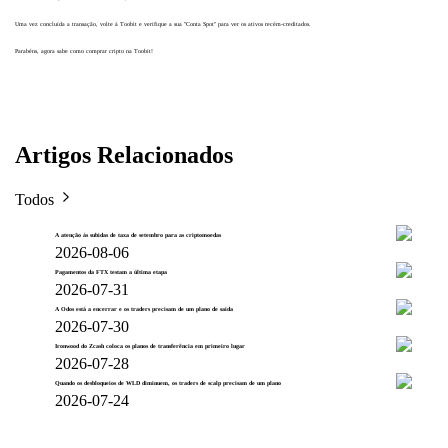
Uma vez concluída a transação, volte à Toobit e verifique a sua "Conta Spot" para ver os ativos recém-creditados.
Parabéns, agora sabe como comprar cripto na Toobit!
Artigos Relacionados
Todos
A atenção às subidas de taxa de setembro para as criptomoedas
2026-08-06
Pagamentos da FTX testam a última etapa
2026-07-31
A Odos está a encerrar e os traders precisam de um plano de saída
2026-07-30
Ironwood do Zcash coloca os planos de transferência em primeiro lugar
2026-07-28
Quando os desbloqueios de WLD diminuem, os traders de scalp precisam de um plano
2026-07-24