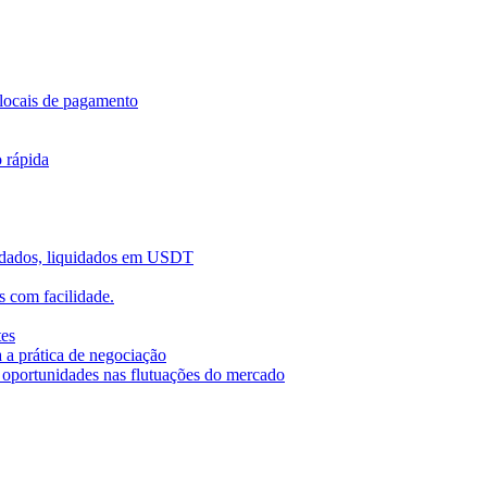
locais de pagamento
o rápida
uidados, liquidados em USDT
 com facilidade.
tes
 a prática de negociação
r oportunidades nas flutuações do mercado