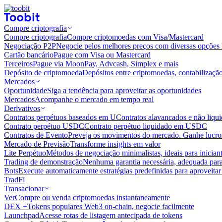
Compre criptografia
Compre criptografia
Compre criptomoedas com Visa/Mastercard
Negociação P2P
Negocie pelos melhores preços com diversas opções 
Cartão bancário
Pague com Visa ou Mastercard
Terceiros
Pague via MoonPay, Advcash, Simplex e mais
Depósito de criptomoeda
Depósitos entre criptomoedas, contabilizaçã
Mercados
Oportunidade
Siga a tendência para aproveitar as oportunidades
Mercados
Acompanhe o mercado em tempo real
Derivativos
Contratos perpétuos baseados em U
Contratos alavancados e não liq
Contrato perpétuo USDC
Contrato perpétuo liquidado em USDC
Contratos de Evento
Preveja os movimentos do mercado. Ganhe lucros
Mercado de Previsão
Transforme insights em valor
Lite Perpétuo
Métodos de negociação minimalistas, ideais para inician
Trading de demonstração
Nenhuma garantia necessária, adequada para
Bots
Execute automaticamente estratégias predefinidas para aproveita
TradFi
Transacionar
Ver
Compre ou venda criptomoedas instantaneamente
DEX +
Tokens populares Web3 on-chain, negocie facilmente
Launchpad
Acesse rotas de listagem antecipada de tokens