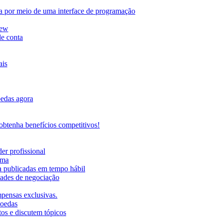
da por meio de uma interface de programação
iew
de conta
ais
oedas agora
btenha benefícios competitivos!
er profissional
rma
ma publicadas em tempo hábil
ades de negociação
mpensas exclusivas.
moedas
os e discutem tópicos