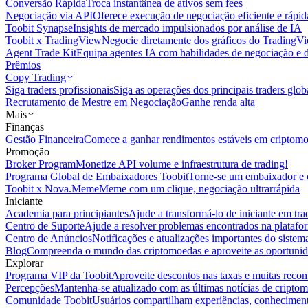
Conversão Rápida
Troca instantânea de ativos sem fees
Negociação via API
Oferece execução de negociação eficiente e rápi
Toobit Synapse
Insights de mercado impulsionados por análise de IA
Toobit x TradingView
Negocie diretamente dos gráficos do TradingV
Agent Trade Kit
Equipa agentes IA com habilidades de negociação e 
Prêmios
Copy Trading
Siga traders profissionais
Siga as operações dos principais traders glob
Recrutamento de Mestre em Negociação
Ganhe renda alta
Mais
Finanças
Gestão Financeira
Comece a ganhar rendimentos estáveis em criptom
Promoção
Broker Program
Monetize API volume e infraestrutura de trading!
Programa Global de Embaixadores Toobit
Torne-se um embaixador e o
Toobit x Nova.Meme
Meme com um clique, negociação ultrarrápida
Iniciante
Academia para principiantes
Ajude a transformá-lo de iniciante em trad
Centro de Suporte
Ajude a resolver problemas encontrados na platafo
Centro de Anúncios
Notificações e atualizações importantes do siste
Blog
Compreenda o mundo das criptomoedas e aproveite as oportunid
Explorar
Programa VIP da Toobit
Aproveite descontos nas taxas e muitas reco
Percepções
Mantenha-se atualizado com as últimas notícias de cripto
Comunidade Toobit
Usuários compartilham experiências, conheciment