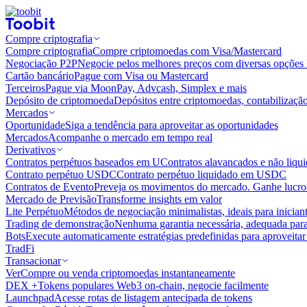
Compre criptografia
Compre criptografia
Compre criptomoedas com Visa/Mastercard
Negociação P2P
Negocie pelos melhores preços com diversas opções 
Cartão bancário
Pague com Visa ou Mastercard
Terceiros
Pague via MoonPay, Advcash, Simplex e mais
Depósito de criptomoeda
Depósitos entre criptomoedas, contabilizaçã
Mercados
Oportunidade
Siga a tendência para aproveitar as oportunidades
Mercados
Acompanhe o mercado em tempo real
Derivativos
Contratos perpétuos baseados em U
Contratos alavancados e não liq
Contrato perpétuo USDC
Contrato perpétuo liquidado em USDC
Contratos de Evento
Preveja os movimentos do mercado. Ganhe lucros
Mercado de Previsão
Transforme insights em valor
Lite Perpétuo
Métodos de negociação minimalistas, ideais para inician
Trading de demonstração
Nenhuma garantia necessária, adequada para
Bots
Execute automaticamente estratégias predefinidas para aproveita
TradFi
Transacionar
Ver
Compre ou venda criptomoedas instantaneamente
DEX +
Tokens populares Web3 on-chain, negocie facilmente
Launchpad
Acesse rotas de listagem antecipada de tokens