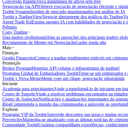
Conversão Rápida
Troca instantânea de ativos sem fees
Negociação via API
Oferece execução de negociação eficiente e rápi
Toobit Synapse
Insights de mercado impulsionados por análise de IA
Toobit x TradingView
Negocie diretamente dos gráficos do TradingV
Agent Trade Kit
Equipa agentes IA com habilidades de negociação e 
Prêmios
Copy Trading
Siga traders profissionais
Siga as operações dos principais traders glob
Recrutamento de Mestre em Negociação
Ganhe renda alta
Mais
Finanças
Gestão Financeira
Comece a ganhar rendimentos estáveis em criptom
Promoção
Broker Program
Monetize API volume e infraestrutura de trading!
Programa Global de Embaixadores Toobit
Torne-se um embaixador e o
Toobit x Nova.Meme
Meme com um clique, negociação ultrarrápida
Iniciante
Academia para principiantes
Ajude a transformá-lo de iniciante em trad
Centro de Suporte
Ajude a resolver problemas encontrados na platafo
Centro de Anúncios
Notificações e atualizações importantes do siste
Blog
Compreenda o mundo das criptomoedas e aproveite as oportunid
Explorar
Programa VIP da Toobit
Aproveite descontos nas taxas e muitas reco
Percepções
Mantenha-se atualizado com as últimas notícias de cripto
Comunidade Toobit
Usuários compartilham experiências, conheciment