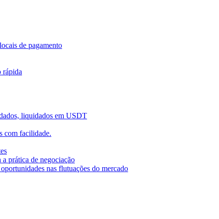
locais de pagamento
o rápida
uidados, liquidados em USDT
 com facilidade.
tes
 a prática de negociação
r oportunidades nas flutuações do mercado