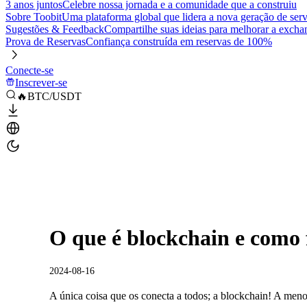
3 anos juntos
Celebre nossa jornada e a comunidade que a construiu
Sobre Toobit
Uma plataforma global que lidera a nova geração de serv
Sugestões & Feedback
Compartilhe suas ideias para melhorar a excha
Prova de Reservas
Confiança construída em reservas de 100%
Conecte-se
Inscrever-se
🔥BTC/USDT
O que é blockchain e como
2024-08-16
A única coisa que os conecta a todos; a blockchain! A men