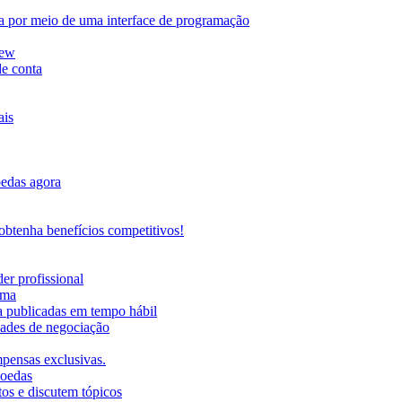
da por meio de uma interface de programação
iew
de conta
ais
oedas agora
btenha benefícios competitivos!
er profissional
rma
ma publicadas em tempo hábil
ades de negociação
mpensas exclusivas.
moedas
os e discutem tópicos