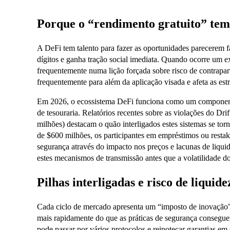
Porque o “rendimento gratuito” tem
A DeFi tem talento para fazer as oportunidades parecerem
dígitos e ganha tração social imediata. Quando ocorre um e
frequentemente numa lição forçada sobre risco de contrapar
frequentemente para além da aplicação visada e afeta as estr
Em 2026, o ecossistema DeFi funciona como um componente 
de tesouraria. Relatórios recentes sobre as violações do D
milhões) destacam o quão interligados estes sistemas se to
de $600 milhões, os participantes em empréstimos ou restak
segurança através do impacto nos preços e lacunas de liqui
estes mecanismos de transmissão antes que a volatilidade d
Pilhas interligadas e risco de liquid
Cada ciclo de mercado apresenta um “imposto de inovação”,
mais rapidamente do que as práticas de segurança consegue
pode passar por vários protocolos e reipotecar garantias e