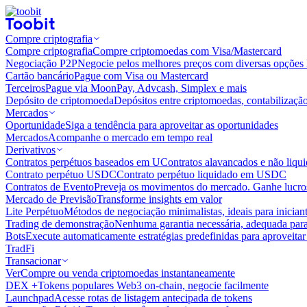
Compre criptografia
Compre criptografia
Compre criptomoedas com Visa/Mastercard
Negociação P2P
Negocie pelos melhores preços com diversas opções 
Cartão bancário
Pague com Visa ou Mastercard
Terceiros
Pague via MoonPay, Advcash, Simplex e mais
Depósito de criptomoeda
Depósitos entre criptomoedas, contabilizaçã
Mercados
Oportunidade
Siga a tendência para aproveitar as oportunidades
Mercados
Acompanhe o mercado em tempo real
Derivativos
Contratos perpétuos baseados em U
Contratos alavancados e não liq
Contrato perpétuo USDC
Contrato perpétuo liquidado em USDC
Contratos de Evento
Preveja os movimentos do mercado. Ganhe lucros
Mercado de Previsão
Transforme insights em valor
Lite Perpétuo
Métodos de negociação minimalistas, ideais para inician
Trading de demonstração
Nenhuma garantia necessária, adequada para
Bots
Execute automaticamente estratégias predefinidas para aproveita
TradFi
Transacionar
Ver
Compre ou venda criptomoedas instantaneamente
DEX +
Tokens populares Web3 on-chain, negocie facilmente
Launchpad
Acesse rotas de listagem antecipada de tokens