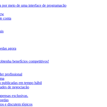
da por meio de uma interface de programação
iew
de conta
ais
oedas agora
btenha benefícios competitivos!
er profissional
rma
ma publicadas em tempo hábil
ades de negociação
mpensas exclusivas.
moedas
os e discutem tópicos