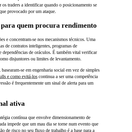
 os traders a identificar quando o posicionamento se
oque provocado por um ataque.
ce para quem procura rendimento
ções e concentram-se nos mecanismos técnicos. Uma
rias de contratos inteligentes, programas de
e dependências de oráculos. É também vital verificar
omo disjuntores ou limites de levantamento.
l, basearam-se em engenharia social em vez de simples
ulls e como evitá-los
continua a ser uma competência
pressão é frequentemente um sinal de alerta para um
al ativa
ratégia contínua que envolve dimensionamento de
quada impede que um mau dia se torne num evento que
ão de risco
no seu fluxo de trabalho é a base para a