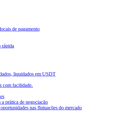
locais de pagamento
o rápida
uidados, liquidados em USDT
 com facilidade.
tes
 a prática de negociação
r oportunidades nas flutuações do mercado