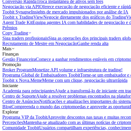
Conversão Rápida
Troca instantânea de ativos sem fees
Negociação via API
Oferece execução de negociação eficiente e rápi
Toobit Synapse
Insights de mercado impulsionados por análise de IA
Toobit x TradingView
Negocie diretamente dos gráficos do TradingV
Agent Trade Kit
Equipa agentes IA com habilidades de negociação e 
Prêmios
Copy Trading
Siga traders profissionais
Siga as operações dos principais traders glob
Recrutamento de Mestre em Negociação
Ganhe renda alta
Mais
Finanças
Gestão Financeira
Comece a ganhar rendimentos estáveis em criptom
Promoção
Broker Program
Monetize API volume e infraestrutura de trading!
Programa Global de Embaixadores Toobit
Torne-se um embaixador e o
Toobit x Nova.Meme
Meme com um clique, negociação ultrarrápida
Iniciante
Academia para principiantes
Ajude a transformá-lo de iniciante em trad
Centro de Suporte
Ajude a resolver problemas encontrados na platafo
Centro de Anúncios
Notificações e atualizações importantes do siste
Blog
Compreenda o mundo das criptomoedas e aproveite as oportunid
Explorar
Programa VIP da Toobit
Aproveite descontos nas taxas e muitas reco
Percepções
Mantenha-se atualizado com as últimas notícias de cripto
Comunidade Toobit
Usuários compartilham experiências, conheciment