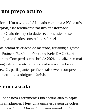
 um preço oculto
 fáceis. Um novo pool é lançado com uma APY de três
xploit, esse rendimento passivo transforma-se
te. O raio de impacto destes eventos estende-se
atégias e fundos construídos sobre ela.
central de criação de mercado, restaking e gestão
rift Protocol ($285 milhões) e do Kelp DAO ($292
rnaram. Com perdas em abril de 2026 a totalizarem mais
ing estão inerentemente expostos a resultados de
dez. Os participantes profissionais devem compreender
o mercado os obrigue a fazê-lo.
ez em cascata
 onde novas ferramentas financeiras atraem capital
m amadurecer. Hoje, uma única estratégia de cofres
m diversos locais. Um exploit numa camada pode