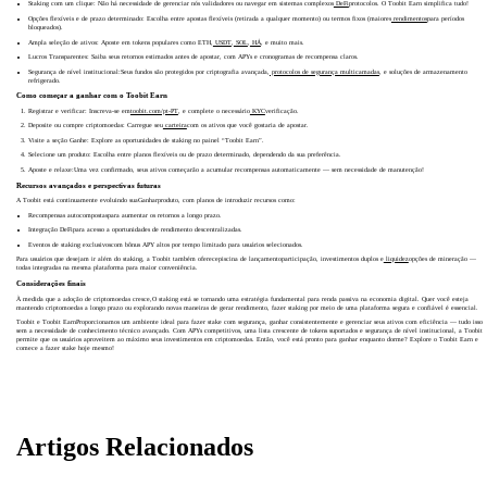
Staking com um clique: Não há necessidade de gerenciar nós validadores ou navegar em sistemas complexos
DeFi
protocolos. O Toobit Earn simplifica tudo!
Opções flexíveis e de prazo determinado: Escolha entre apostas flexíveis (retirada a qualquer momento) ou termos fixos (maiores
rendimentos
para períodos
bloqueados).
Ampla seleção de ativos: Aposte em tokens populares como ETH,
USDT
,
SOL
,
HÁ
, e muito mais.
Lucros Transparentes: Saiba seus retornos estimados antes de apostar, com APYs e cronogramas de recompensa claros.
Segurança de nível institucional:Seus fundos são protegidos por criptografia avançada,
protocolos de segurança multicamadas
, e soluções de armazenamento
refrigerado.
Como começar a ganhar com o Toobit Earn
Registrar e verificar: Inscreva-se em
toobit.com/pt-PT
, e complete o necessário
KYC
verificação.
Deposite ou compre criptomoedas: Carregue seu
carteira
com os ativos que você gostaria de apostar.
Visite a seção Ganhe: Explore as oportunidades de staking no painel “Toobit Earn”.
Selecione um produto: Escolha entre planos flexíveis ou de prazo determinado, dependendo da sua preferência.
Aposte e relaxe:Uma vez confirmado, seus ativos começarão a acumular recompensas automaticamente — sem necessidade de manutenção!
Recursos avançados e perspectivas futuras
A Toobit está continuamente evoluindo suaGanharproduto, com planos de introduzir recursos como:
Recompensas autocompostaspara aumentar os retornos a longo prazo.
Integração DeFipara acesso a oportunidades de rendimento descentralizadas.
Eventos de staking exclusivoscom bônus APY altos por tempo limitado para usuários selecionados.
Para usuários que desejam ir além do staking, a Toobit também oferecepiscina de lançamentoparticipação, investimentos duplos e
liquidez
opções de mineração —
todas integradas na mesma plataforma para maior conveniência.
Considerações finais
À medida que a adoção de criptomoedas cresce,O staking está se tornando uma estratégia fundamental para renda passiva na economia digital. Quer você esteja
mantendo criptomoedas a longo prazo ou explorando novas maneiras de gerar rendimento, fazer staking por meio de uma plataforma segura e confiável é essencial.
Toobit e Toobit EarnProporcionamos um ambiente ideal para fazer stake com segurança, ganhar consistentemente e gerenciar seus ativos com eficiência — tudo isso
sem a necessidade de conhecimento técnico avançado. Com APYs competitivos, uma lista crescente de tokens suportados e segurança de nível institucional, a Toobit
permite que os usuários aproveitem ao máximo seus investimentos em criptomoedas. Então, você está pronto para ganhar enquanto dorme? Explore o Toobit Earn e
comece a fazer stake hoje mesmo!
Artigos Relacionados