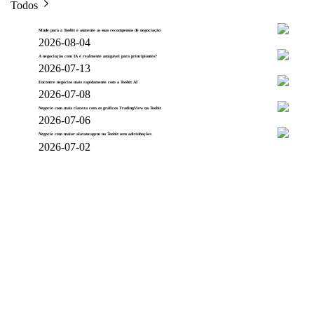
Todos
Mude para a Toobit e aumente as suas recompensas de negociação
2026-08-04
A negociação com IA é realmente amigável para principiantes?
2026-07-13
Encontre negócios mais rapidamente com a Toobit AI
2026-07-08
Negocie com mais clareza com os gráficos TradingView na Toobit
2026-07-06
Negocie com maior alavancagem na Toobit sem adivinhações
2026-07-02