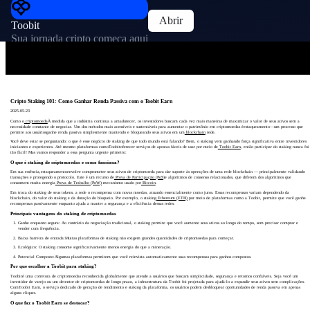
Abrir
Toobit
Sua jornada cripto começa aqui
Cripto Staking 101: Como Ganhar Renda Passiva com o Toobit Earn
2025-05-23
Como o
criptomoeda
À medida que a indústria continua a amadurecer, os investidores buscam cada vez mais maneiras de maximizar o valor de seus ativos sem a
necessidade constante de negociar. Um dos métodos mais acessíveis e sustentáveis ​​para aumentar o patrimônio em criptomoedas éestaqueamento—um processo que
permite aos usuáriosganhe renda passiva simplesmente mantendo e bloqueando seus ativos em um
blockchain
rede.
Você deve estar se perguntando: o que é esse negócio de staking de que todo mundo está falando? Bem, o staking vem ganhando força significativa entre investidores
iniciantes e experientes. Até mesmo plataformas comoToobitoferecer serviços de apostas fáceis de usar por meio de
Toobit Earn
, então participar do staking nunca foi
tão fácil! Mas vamos responder a essa pergunta urgente primeiro:
O que é staking de criptomoedas e como funciona?
Em sua essência,estaqueamentoenvolve comprometer seus ativos de criptomoeda para dar suporte às operações de uma rede blockchain — principalmente validando
transações e protegendo o protocolo. Este é um recurso de
Prova de Participação (PoS
)e algoritmos de consenso relacionados, que diferem dos algoritmos que
consomem muita energia
Prova de Trabalho (PoW)
mecanismo usado por
Bitcoin
.
Em troca do staking de seus tokens, a rede o recompensa com novas moedas, atuando essencialmente como juros. Essas recompensas variam dependendo da
blockchain, do valor do staking e da duração do bloqueio. Por exemplo, o staking
Ethereum (ETH)
por meio de plataformas como a Toobit, permite que você ganhe
recompensas passivamente enquanto ajuda a manter a segurança e a eficiência dessas redes.
Principais vantagens do staking de criptomoedas
Ganhe enquanto segura: Ao contrário da negociação tradicional, o staking permite que você aumente seus ativos ao longo do tempo, sem precisar comprar e
vender com frequência.
Baixa barreira de entrada:Muitas plataformas de staking não exigem grandes quantidades de criptomoedas para começar.
Ecológico: O staking consome significativamente menos energia do que a mineração.
Potencial Composto:Algumas plataformas permitem que você reinvista automaticamente suas recompensas para ganhos compostos.
Por que escolher a Toobit para staking?
Toobité uma corretora de criptomoedas reconhecida globalmente que atende a usuários que buscam simplicidade, segurança e retornos confiáveis. Seja você um
investidor de varejo ou um detentor de criptomoedas de longo prazo, a infraestrutura da Toobit foi projetada para ajudá-lo a expandir seus ativos sem complicações.
ComToobit Earn, o serviço dedicado de geração de rendimento e staking da plataforma, os usuários podem desbloquear oportunidades de renda passiva em apenas
alguns cliques.
O que faz o Toobit Earn se destacar?