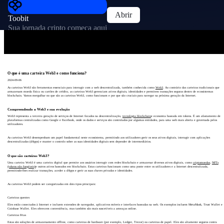
Abrir
Toobit
Sua jornada cripto começa aqui
O que é uma carteira Web3 e como funciona?
2024-09-06
As carteiras Web3 são ferramentas essenciais para interagir com a web descentralizada, também conhecida como
Web3
. Ao contrário das carteiras tradicionais que
armazenam moeda física ou cartões de crédito, as carteiras Web3 gerenciam ativos digitais, identidades e permitem transações seguras dentro de ecossistemas
blockchain. Vamos mergulhar no que são as carteiras Web3, como funcionam e por que são cruciais para navegar na próxima geração da Internet.
Compreendendo a Web3 e sua evolução
Web3 representa a terceira geração de serviços de Internet focados na descentralização,
tecnologia blockchain
e economia baseada em tokens. É um afastamento de
plataformas centralizadas como Google e Facebook, onde os dados e serviços são controlados por algumas entidades, para uma web mais aberta e governada pelos
utilizadores.
As carteiras Web3 desempenham um papel fundamental neste ecossistema, permitindo aos utilizadores gerir os seus ativos digitais, interagir com aplicações
descentralizadas (dApps) e manter o controlo sobre as suas identidades digitais sem depender de intermediários.
O que são carteiras Web3?
Uma carteira Web3 é uma carteira digital que permite aos usuários interagir com redes blockchain e armazenar diversos ativos digitais, como
criptomoedas
,
NFTs
(tokens não fungíveis)
e outros ativos baseados em blockchain. Estas carteiras funcionam como uma ponte entre os utilizadores e a Internet descentralizada,
permitindo-lhes realizar transações, aceder a dApps e gerir as suas chaves privadas e identidades.
As carteiras Web3 podem ser categorizadas em dois tipos principais:
Carteiras quentes
Eles estão conectados à Internet e incluem extensões de navegador, aplicativos móveis e interfaces baseadas na web. Os exemplos incluem MetaMask, Trust Wallet e
Coinbase Wallet. Eles oferecem conveniência, mas também são mais suscetíveis a ameaças online.
Carteiras Frias
Estas são soluções de armazenamento offline, como carteiras de hardware (por exemplo, Ledger, Trezor) ou carteiras de papel. Eles são altamente seguros contra