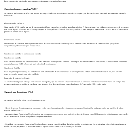
hacks e acesso não autorizado, mas menos convenientes para transações frequentes.
Como funcionam as carteiras Web3?
As carteiras Web3 são construídas com base na tecnologia blockchain, que oferece transparência, segurança e descentralização. Aqui está um resumo de como eles
funcionam:
Chaves Privadas e Públicas
Cada carteira Web3 contém um par de chaves criptográficas – uma chave privada e uma chave pública. A chave privada é um código secreto que concede acesso aos
seus ativos digitais e deve ser mantido sempre seguro. A chave pública é derivada da chave privada e é usada para gerar endereços de carteira, permitindo que outras
pessoas lhe enviem ativos digitais.
Endereços de carteira
Um endereço de carteira é uma sequência exclusiva de caracteres derivada da chave pública. Funciona como um número de conta bancária, que pode ser
compartilhado publicamente para receber ativos.
Carteiras sem custódia vs. carteiras com custódia
Carteiras sem custódia
Essas carteiras oferecem aos usuários controle total sobre suas chaves privadas e fundos. Os exemplos incluem MetaMask e Trust Wallet. Eles se alinham ao espírito
descentralizado da Web3, oferecendo mais privacidade e autonomia.
Carteiras de Custódia
Estes são geridos por terceiros, tais como bolsas, onde o fornecedor de serviços controla as chaves privadas. Embora ofereçam facilidade de uso, eles também
envolvem confiar seus ativos a outra entidade.
Integração de contrato inteligente
As carteiras Web3 podem interagir com contratos inteligentes, que são contratos autoexecutáveis ​​com os termos do contrato escritos diretamente em código. Este
recurso permite que os usuários se envolvam com vários serviços descentralizados, como plataformas DeFi, mercados NFT e muito mais.
Casos de uso de carteiras Web3
As carteiras Web3 têm vários casos de uso importantes:
- Gestão de ativos: Os usuários podem armazenar, enviar e receber criptomoedas e tokens com segurança. Eles também podem gerenciar um portfólio de ativos
digitais, incluindo NFTs.
- Acessando dApps: As carteiras Web3 permitem que os usuários se conectem e usem aplicativos descentralizados, como
DeFi
protocolos, plataformas de jogos e redes
sociais, diretamente de seus navegadores ou dispositivos móveis.
- Identidade e privacidade: As carteiras Web3 geralmente servem como identidade digital do usuário, permitindo que ele se autentique e faça login em dApps sem
revelar informações pessoais. Esse recurso aumenta a privacidade e reduz o risco de violações de dados.