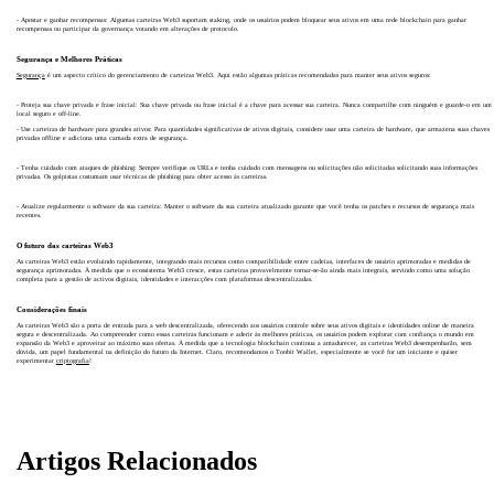
- Apostar e ganhar recompensas: Algumas carteiras Web3 suportam staking, onde os usuários podem bloquear seus ativos em uma rede blockchain para ganhar
recompensas ou participar da governança votando em alterações de protocolo.
Segurança e Melhores Práticas
Segurança
é um aspecto crítico do gerenciamento de carteiras Web3. Aqui estão algumas práticas recomendadas para manter seus ativos seguros:
- Proteja sua chave privada e frase inicial: Sua chave privada ou frase inicial é a chave para acessar sua carteira. Nunca compartilhe com ninguém e guarde-o em um
local seguro e off-line.
- Use carteiras de hardware para grandes ativos: Para quantidades significativas de ativos digitais, considere usar uma carteira de hardware, que armazena suas chaves
privadas offline e adiciona uma camada extra de segurança.
- Tenha cuidado com ataques de phishing: Sempre verifique os URLs e tenha cuidado com mensagens ou solicitações não solicitadas solicitando suas informações
privadas. Os golpistas costumam usar técnicas de phishing para obter acesso às carteiras.
- Atualize regularmente o software da sua carteira: Manter o software da sua carteira atualizado garante que você tenha os patches e recursos de segurança mais
recentes.
O futuro das carteiras Web3
As carteiras Web3 estão evoluindo rapidamente, integrando mais recursos como compatibilidade entre cadeias, interfaces de usuário aprimoradas e medidas de
segurança aprimoradas. À medida que o ecossistema Web3 cresce, estas carteiras provavelmente tornar-se-ão ainda mais integrais, servindo como uma solução
completa para a gestão de activos digitais, identidades e interacções com plataformas descentralizadas.
Considerações finais
As carteiras Web3 são a porta de entrada para a web descentralizada, oferecendo aos usuários controle sobre seus ativos digitais e identidades online de maneira
segura e descentralizada. Ao compreender como essas carteiras funcionam e aderir às melhores práticas, os usuários podem explorar com confiança o mundo em
expansão da Web3 e aproveitar ao máximo suas ofertas. À medida que a tecnologia blockchain continua a amadurecer, as carteiras Web3 desempenharão, sem
dúvida, um papel fundamental na definição do futuro da Internet. Claro, recomendamos o Toobit Wallet, especialmente se você for um iniciante e quiser
experimentar
criptografia
!
Artigos Relacionados