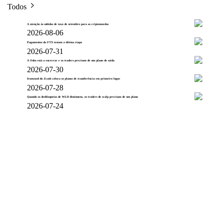
Todos
A atenção às subidas de taxa de setembro para as criptomoedas
2026-08-06
Pagamentos da FTX testam a última etapa
2026-07-31
A Odos está a encerrar e os traders precisam de um plano de saída
2026-07-30
Ironwood do Zcash coloca os planos de transferência em primeiro lugar
2026-07-28
Quando os desbloqueios de WLD diminuem, os traders de scalp precisam de um plano
2026-07-24