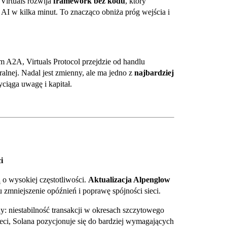
Virtuals rozwija
framework bez kodu
, który
 w kilka minut. To znacząco obniża próg wejścia i
m A2A, Virtuals Protocol przejdzie od handlu
alnej. Nadal jest zmienny, ale ma jedno z
najbardziej
yciąga uwagę i kapitał.
i
 o wysokiej częstotliwości.
Aktualizacja Alpenglow
zmniejszenie opóźnień i poprawę spójności sieci.
y: niestabilność transakcji w okresach szczytowego
sieci, Solana pozycjonuje się do bardziej wymagających