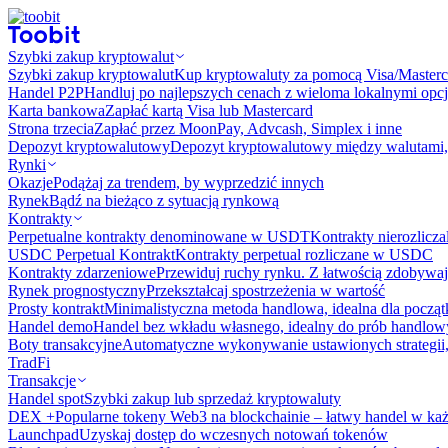
Szybki zakup kryptowalut
Szybki zakup kryptowalut
Kup kryptowaluty za pomocą Visa/Masterc
Handel P2P
Handluj po najlepszych cenach z wieloma lokalnymi opcj
Karta bankowa
Zapłać kartą Visa lub Mastercard
Strona trzecia
Zapłać przez MoonPay, Advcash, Simplex i inne
Depozyt kryptowalutowy
Depozyt kryptowalutowy między walutami, 
Rynki
Okazje
Podążaj za trendem, by wyprzedzić innych
Rynek
Bądź na bieżąco z sytuacją rynkową
Kontrakty
Perpetualne kontrakty denominowane w USDT
Kontrakty nierozlicz
USDC Perpetual Kontrakt
Kontrakty perpetual rozliczane w USDC
Kontrakty zdarzeniowe
Przewiduj ruchy rynku. Z łatwością zdobywaj
Rynek prognostyczny​​
Przekształcaj spostrzeżenia w wartość
Prosty kontrakt
Minimalistyczna metoda handlowa, idealna dla począ
Handel demo
Handel bez wkładu własnego, idealny do prób handlo
Boty transakcyjne
Automatyczne wykonywanie ustawionych strategii,
TradFi
Transakcje
Handel spot
Szybki zakup lub sprzedaż kryptowaluty
DEX +
Popularne tokeny Web3 na blockchainie – łatwy handel w każ
Launchpad
Uzyskaj dostęp do wczesnych notowań tokenów