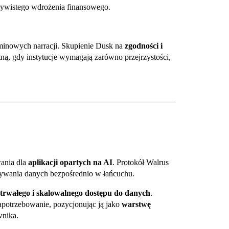
czywistego wdrożenia finansowego.
minowych narracji. Skupienie Dusk na
zgodności i
otną, gdy instytucje wymagają zarówno przejrzystości,
ania dla
aplikacji opartych na AI
. Protokół Walrus
wywania danych bezpośrednio w łańcuchu.
trwałego i skalowalnego dostępu do danych
.
zapotrzebowanie, pozycjonując ją jako
warstwę
wnika.