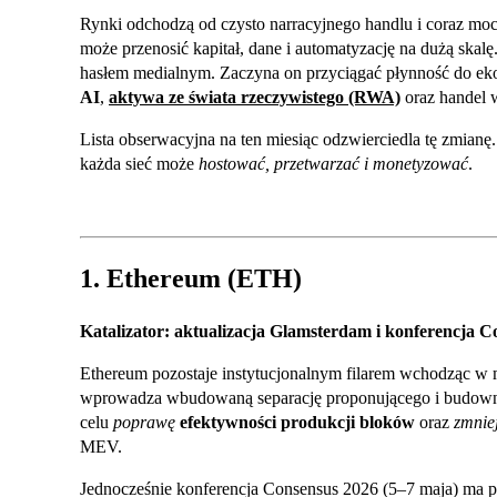
Rynki odchodzą od czysto narracyjnego handlu i coraz mocn
może przenosić kapitał, dane i automatyzację na dużą skalę.
hasłem medialnym. Zaczyna on przyciągać płynność do e
AI
,
aktywa ze świata rzeczywistego (RWA)
oraz handel w
Lista obserwacyjna na ten miesiąc odzwierciedla tę zmianę.
każda sieć może
hostować, przetwarzać i monetyzować
.
1. Ethereum (ETH)
Katalizator: aktualizacja Glamsterdam i konferencja C
Ethereum pozostaje instytucjonalnym filarem wchodząc w
wprowadza wbudowaną separację proponującego i budownic
celu
poprawę
efektywności produkcji bloków
oraz
zmnie
MEV.
Jednocześnie konferencja Consensus 2026 (5–7 maja) ma p