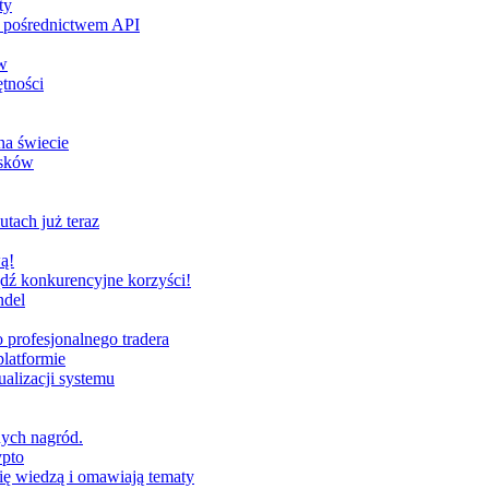
ty
za pośrednictwem API
w
tności
na świecie
ysków
utach już teraz
ą!
dź konkurencyjne korzyści!
ndel
profesjonalnego tradera
latformie
alizacji systemu
nych nagród.
ypto
ię wiedzą i omawiają tematy