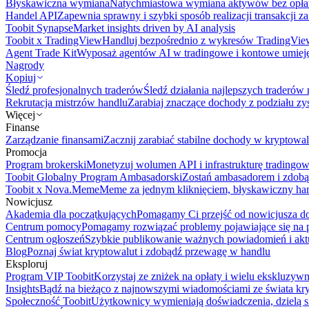
Błyskawiczna wymiana
Natychmiastowa wymiana aktywów bez opła
Handel API
Zapewnia sprawny i szybki sposób realizacji transakcji 
Toobit Synapse
Market insights driven by AI analysis
Toobit x TradingView
Handluj bezpośrednio z wykresów TradingVie
Agent Trade Kit
Wyposaż agentów AI w tradingowe i kontowe umieję
Nagrody
Kopiuj
Śledź profesjonalnych traderów
Śledź działania najlepszych traderów 
Rekrutacja mistrzów handlu
Zarabiaj znaczące dochody z podziału z
Więcej
Finanse
Zarządzanie finansami
Zacznij zarabiać stabilne dochody w kryptowal
Promocja
Program brokerski
Monetyzuj wolumen API i infrastrukturę tradingow
Toobit Globalny Program Ambasadorski
Zostań ambasadorem i zdobą
Toobit x Nova.Meme
Meme za jednym kliknięciem, błyskawiczny ha
Nowicjusz
Akademia dla początkujących
Pomagamy Ci przejść od nowicjusza do 
Centrum pomocy
Pomagamy rozwiązać problemy pojawiające się na p
Centrum ogłoszeń
Szybkie publikowanie ważnych powiadomień i aktu
Blog
Poznaj świat kryptowalut i zdobądź przewagę w handlu
Eksploruj
Program VIP Toobit
Korzystaj ze zniżek na opłaty i wielu ekskluzyw
Insights
Bądź na bieżąco z najnowszymi wiadomościami ze świata kr
Społeczność Toobit
Użytkownicy wymieniają doświadczenia, dzielą s