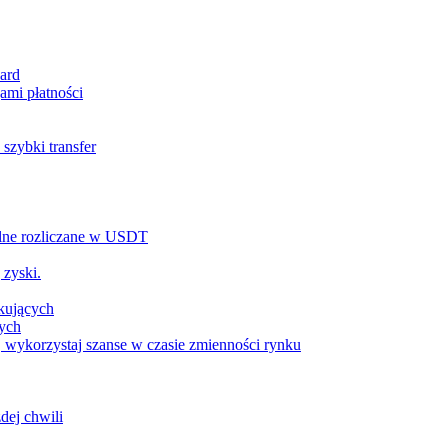
ard
ami płatności
szybki transfer
alne rozliczane w USDT
 zyski.
tkujących
wych
 wykorzystaj szanse w czasie zmienności rynku
dej chwili