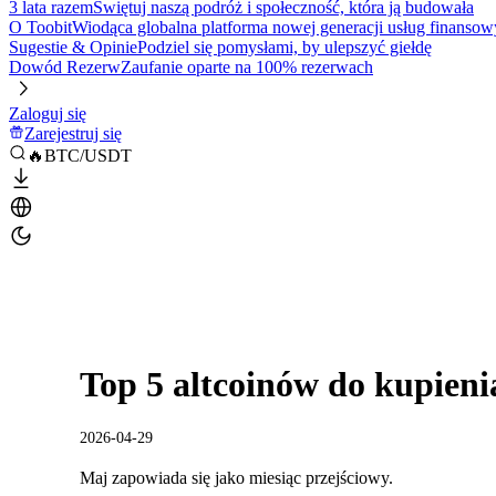
3 lata razem
Świętuj naszą podróż i społeczność, która ją budowała
O Toobit
Wiodąca globalna platforma nowej generacji usług finansow
Sugestie & Opinie
Podziel się pomysłami, by ulepszyć giełdę
Dowód Rezerw
Zaufanie oparte na 100% rezerwach
Zaloguj się
Zarejestruj się
🔥BTC/USDT
Top 5 altcoinów do kupien
2026-04-29
Maj zapowiada się jako miesiąc przejściowy.