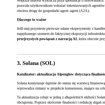
Większa historia wykracza poza spekulacje o notowaniach. 
pozwala użytkownikom wdrażać tokenizowanych agentów AI
otwiera drogę do gospodarki agent–agent (A2A).
Dlaczego to ważne
Jeśli maj przyniesie pierwsze udane eksperymenty z handle
napędzanego szumem do faktycznej ekspozycji infrastruktur
przejrzystych powiązań z narracją AI
, która obecnie prz
3. Solana (SOL)
Katalizator: aktualizacja Alpenglow dotycząca finalnośc
Solana kontynuuje dążenie do stania się warstwą finansową
wprowadza zmiany w projekcie konsensusu, mające na celu 
Ta aktualizacja celuje w jedną z
długoletnich słabości
Solan
obciążenia. Poprzez skrócenie finalności i redukcję drgań 