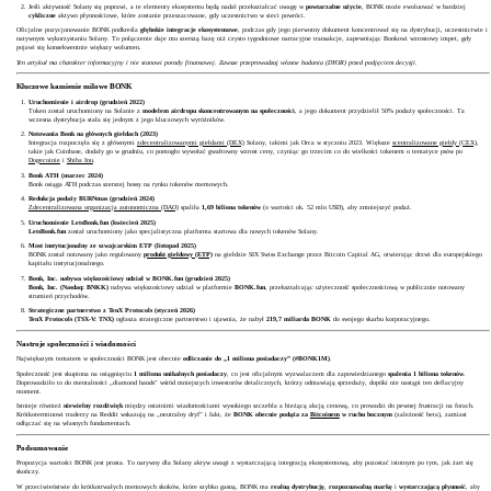
Jeśli aktywność Solany się poprawi, a te elementy ekosystemu będą nadal przekształcać uwagę w
powtarzalne użycie
, BONK może ewoluować w bardziej
cykliczne
aktywo płynnościowe, które zostanie przeszacowane, gdy uczestnictwo w sieci powróci.
Oficjalne pozycjonowanie BONK podkreśla
głębokie integracje ekosystemowe
, podczas gdy jego pierwotny dokument koncentrował się na dystrybucji, uczestnictwie i
natywnym wykorzystaniu Solany. To połączenie daje mu szerszą bazę niż czysto tygodniowe narracyjne transakcje, zapewniając Bonkowi wzrostowy impet, gdy
pojawi się konsekwentnie większy wolumen.
Ten artykuł ma charakter informacyjny i nie stanowi porady finansowej. Zawsze przeprowadzaj własne badania (DYOR) przed podjęciem decyzji.
Kluczowe kamienie milowe BONK
Uruchomienie i airdrop (grudzień 2022)
Token został uruchomiony na Solanie z
modelem airdropu skoncentrowanym na społeczności
, a jego dokument przydzielił 50% podaży społeczności. Ta
wczesna dystrybucja stała się jednym z jego kluczowych wyróżników.
Notowania Bonk na głównych giełdach (2023)
Integracja rozpoczęła się z głównymi
zdecentralizowanymi giełdami (DEX)
Solany, takimi jak Orca w styczniu 2023. Większe
scentralizowane giełdy (CEX)
,
takie jak Coinbase, dodały go w grudniu, co pomogło wywołać gwałtowny wzrost ceny, czyniąc go trzecim co do wielkości tokenem o tematyce psów po
Dogecoinie
i
Shiba Inu
.
Bonk ATH (marzec 2024)
Bonk osiąga ATH podczas szerszej hossy na rynku tokenów memowych.
Redukcja podaży BURNmas (grudzień 2024)
Zdecentralizowana organizacja autonomiczna (DAO)
spaliła
1,69 biliona tokenów
(o wartości ok. 52 mln USD), aby zmniejszyć podaż.
Uruchomienie LetsBonk.fun (kwiecień 2025)
LetsBonk.fun
został uruchomiony jako specjalistyczna platforma startowa dla nowych tokenów Solany.
Most instytucjonalny ze szwajcarskim ETP (listopad 2025)
BONK został notowany jako regulowany
produkt giełdowy (ETP)
na giełdzie SIX Swiss Exchange przez Bitcoin Capital AG, otwierając drzwi dla europejskiego
kapitału instytucjonalnego.
Bonk, Inc. nabywa większościowy udział w BONK.fun (grudzień 2025)
Bonk, Inc. (Nasdaq: BNKK)
nabywa większościowy udział w platformie
BONK.fun
, przekształcając użyteczność społecznościową w publicznie notowany
strumień przychodów.
Strategiczne partnerstwo z TenX Protocols (styczeń 2026)
TenX Protocols (TSX-V: TNX)
ogłasza strategiczne partnerstwo i ujawnia, że nabył
219,7 miliarda BONK
do swojego skarbu korporacyjnego.
Nastroje społeczności i wiadomości
Największym tematem w społeczności BONK jest obecnie
odliczanie do „1 miliona posiadaczy” (#BONK1M)
.
Społeczność jest skupiona na osiągnięciu
1 miliona unikalnych posiadaczy
, co jest oficjalnym wyzwalaczem dla zapowiedzianego
spalenia 1 biliona tokenów
.
Doprowadziło to do mentalności „diamond hands” wśród mniejszych inwestorów detalicznych, którzy odmawiają sprzedaży, dopóki nie nastąpi ten deflacyjny
moment.
Istnieje również
niewielny rozdźwięk
między ostatnimi wiadomościami wysokiego szczebla a bieżącą akcją cenową, co prowadzi do pewnej frustracji na forach.
Krótkoterminowi traderzy na Reddit wskazują na „neutralny dryf” i fakt, że
BONK obecnie podąża za
Bitcoinem
w ruchu bocznym
(zależność beta), zamiast
odłączać się na własnych fundamentach.
Podsumowanie
Propozycja wartości BONK jest prosta. To natywny dla Solany aktyw uwagi z wystarczającą integracją ekosystemową, aby pozostać istotnym po tym, jak żart się
skończy.
W przeciwieństwie do krótkotrwałych memowych skoków, które szybko gasną, BONK ma
realną dystrybucję
,
rozpoznawalną markę
i
wystarczającą płynność
, aby