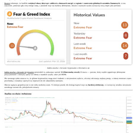
Reuters
informuje, że konflikt
zwiększył obawy dotyczące zakłóceń w dostawach energii w regionie i zaostrzenia globalnych warunków finansowych
, co ma
znaczenie, ponieważ gdy ceny energii rosną, a płynność staje się bardziej defensywna, aktywa o wyższym ryzyku zazwyczaj tracą impet jako pierwsze.
Indeks strachu i chciwości kryptowalut z Alternative.me
Indeks strachu i chciwości kryptowalut
potwierdził to, pokazując wartość
13 (Ekstremalny strach)
10 marca — poziom, który zwykle sygnalizuje defensywne
pozycjonowanie i mniejszy apetyt na tokeny o wysokim ryzyku, takie jak BONK.
Dla szerszego rynku oznacza to, że główne kryptowaluty mogą mieć trudności z utrzymaniem wybicia, altcoiny odczuwają większą presję, a tokeny memowe często
przechodzą z transakcji opartych na impetach do roli wskaźników nastrojów.
Obecne napięcia geopolityczne to nie tylko medialny szum. To kolejny powód, dla którego kapitał staje się
bardziej selektywny
, co zazwyczaj utrudnia utrzymanie
szerokiego wzrostu dla jakiejkolwiek monety.
Analiza on-chain i techniczna