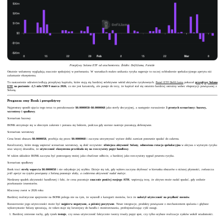
Przepływy Solana ETF od uruchomienia. Źródło: DefiLlama, Farside
Ostatnie wolumeny wyglądają znacznie spokojniej w porównaniu. W warunkach makro unikania ryzyka sugeruje to raczej ochłodzenie spekulacyjnego apetytu niż
załamanie ekosystemu.
To nastawienie odzwierciedlają przepływy kapitału, które stają się bardziej selektywne wśród aktywów ryzykownych.
Panel ETF DefiLlama
pokazał
przepływy Solana
ETF
na poziomie -2,5 mln USD 9 marca 2026
, co nie jest katastrofą, ale pasuje do tezy, że kapitał stał się ostatnio bardziej ostrożny wobec ekspozycji powiązanej z
Solaną.
Prognoza ceny Bonk i perspektywy
Najprostszy sposób ujęcia tego teraz to potraktowanie
$0.0000058–$0.0000068
jako strefy decyzyjnej, a następnie rozważenie
3 prostych scenariuszy: bazowy,
wzrostowy i spadkowy
.
Scenariusz bazowy
BONK utrzymuje się w obecnym zakresie i porusza się bokiem, podczas gdy szersze nastroje pozostają defensywne.
Scenariusz wzrostowy
Cena broni obszaru
$0.0000058
, przebija się przez
$0.0000068
i zaczyna utrzymywać wyższe dołki zamiast ponownie spadać do zakresu.
Katalizatory, które mogą wspierać scenariusz wzrostowy, są dość oczywiste:
silniejsza aktywność Solany
,
odnowiona rotacja spekulacyjna
w aktywa o wyższym ryzyku
oraz więcej dowodów, że
użyteczność ekosystemu przekłada się na rzeczywisty popyt handlowy
.
W takim układzie BONK zaczyna być postrzegany mniej jako chwilowe odbicie, a bardziej jako rzeczywisty sygnał powrotu ryzyka.
Scenariusz spadkowy
Bonk traci
strefę wsparcia $0.0000058
i nie odzyskuje jej szybko. Dzieje się tak, gdy wykres zaczyna dryfować w kierunku obszarów o niższej płynności, zwłaszcza
jeśli apetyt na ryzyko powiązany z Solaną pozostaje słaby, a codzienna aktywność nadal maleje
.
Niedawny spadek aktywności handlowej i fakt, że cena pozostaje
znacznie poniżej swojego
ATH
, wspierają tezę, że aktywo może nadal spadać, gdy zniknie
przekonanie inwestorów.
Kluczowy zwrot w 2026 roku
Bardziej realistyczne spojrzenie na BONK polega nie na tym, że wyszedł z kategorii memów, lecz że
nałożył użyteczność na prędkość memów
.
Rozszerzenie jego użyteczności może być
najpierw negatywne, a później pozytywne
. Nowe integracje, produkty powiązane z mechanizmem spalania i głębsze
wykorzystanie Solany sprawiają, że token staje się łatwiejszy do handlu i monitorowania, profesjonalizując cykl uwagi.
Bardziej zmienne ruchy, gdy rynek
testuje
, czy nowa użyteczność faktycznie tworzy trwały popyt spot, czy tylko szybsze realizacje zysków wokół wiadomości.