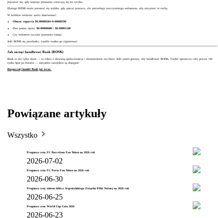
pojawiać się, gdy nastroje ponownie zwracają się ku ryzyku.
Dlatego BONK może poruszać się szybko, gdy apetyt powraca, ale potrzebuje rzeczywistego wolumenu, aby utrzymać te ruchy.
W krótkim terminie warto obserwować:
Obszar wsparcia $0.00000584–0.00000590
Dwa pasma oporu:
$0.00000680
i
$0.00001248
Czy wolumen zacznie ponownie rosnąć.
Jeśli BONK się przebudzi, zwykle trudno go zignorować.
Jak zacząć handlować Bonk (BONK)
Bonk to nie tylko mem — to token z aktywną społecznością i ekosystemem on-chain. Jeśli jesteś gotowy, aby handlować BONK, Toobit upraszcza cały proces. Od
rynku Spot po Futures — wszystkie narzędzia są dostępne.
Rozpocznij handel Bonk już teraz.
Powiązane artykuły
Wszystko
Prognoza ceny FC Barcelona Fan Token na 2026 rok
2026-07-02
Prognoza ceny FC Porto Fan Token na 2026 rok
2026-06-30
Prognoza ceny tokena kibica Argentyńskiego Związku Piłki Nożnej na 2026 rok
2026-06-25
Prognoza ceny World Cup Coin 2026
2026-06-23