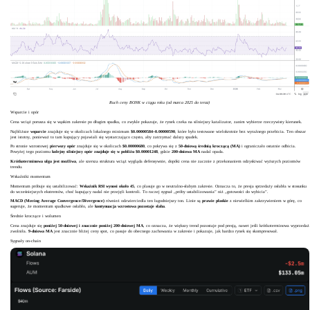
Ruch ceny BONK w ciągu roku (od marca 2025 do teraz)
Wsparcie i opór
Cena wciąż porusza się w wąskim zakresie po długim spadku, co zwykle pokazuje, że rynek czeka na silniejszy katalizator, zanim wybierze rzeczywisty kierunek.
Najbliższe
wsparcie
znajduje się w okolicach lokalnego minimum
$0.00000584–0.00000590
, które było testowane wielokrotnie bez wyraźnego przebicia. Ten obszar
jest istotny, ponieważ to tam kupujący pojawiali się wystarczająco często, aby zatrzymać dalszy spadek.
Po stronie wzrostowej
pierwszy opór
znajduje się w okolicach
$0.00000680
, co pokrywa się z
50-dniową średnią kroczącą (MA)
i ograniczało ostatnie odbicia.
Powyżej tego poziomu
kolejny silniejszy opór znajduje się w pobliżu $0.00001248
, gdzie
200-dniowa MA
nadal opada.
Krótkoterminowa ulga jest możliwa
, ale szersza struktura wciąż wygląda defensywnie, dopóki cena nie zacznie z przekonaniem odzyskiwać wyższych poziomów
trendu.
Wskaźniki momentum
Momentum próbuje się ustabilizować:
Wskaźnik RSI wynosi około 45
, co plasuje go w neutralno-słabym zakresie. Oznacza to, że presja sprzedaży osłabła w stosunku
do wcześniejszych ekstremów, choć kupujący nadal nie przejęli kontroli. To raczej sygnał „próby ustabilizowania” niż „gotowości do wybicia”.
MACD (Moving Average Convergence/Divergence)
również odzwierciedla ten łagodniejszy ton. Linie są
prawie płaskie
z niewielkim zakrzywieniem w górę, co
sugeruje, że momentum spadkowe osłabło, ale
kontynuacja wzrostowa pozostaje słaba
.
Średnie kroczące i wolumen
Cena znajduje się
poniżej 50-dniowej i znacznie poniżej 200-dniowej MA
, co oznacza, że większy trend pozostaje pod presją, nawet jeśli krótkoterminowa wyprzedaż
zwolniła.
9-dniowa MA
jest znacznie bliżej ceny spot, co pasuje do obecnego zachowania w zakresie i pokazuje, jak bardzo rynek się skompresował.
Sygnały on-chain