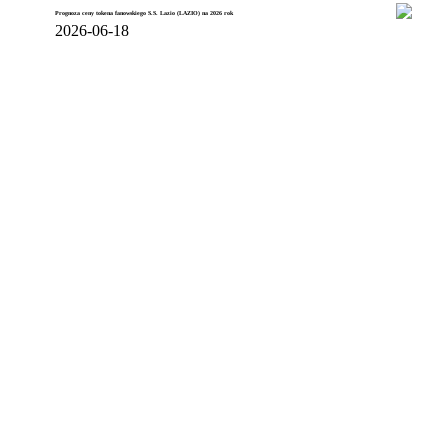
Prognoza ceny tokena fanowskiego S.S. Lazio (LAZIO) na 2026 rok
2026-06-18