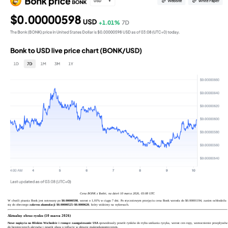
Cena BONK z Toobit, na dzień 10 marca 2026, 03:08 UTC
W chwili pisania Bonk jest notowany po
$0.00000598
, wzrost o 1,01% w ciągu 7 dni. Po styczniowym przejęciu cena Bonk wzrosła do $0.00001194, zanim ochłodziła
się do obecnego
zakresu akumulacji $0.00000525–$0.0000620
, który widzimy na wykresach.
Aktualny obraz rynku (10 marca 2026)
Nowe napięcia na Bliskim Wschodzie i rosnące zaangażowanie USA
spowodowały powrót rynków do trybu unikania ryzyka, wzrost cen ropy, wzmocnienie przepływów
do bezpiecznych aktywów i powrót obaw o inflację w obrazie makroekonomicznym.