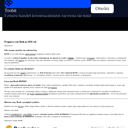
Otwórz
Toobit
Lepszy handel kryptowalutami zaczyna się tutaj
Prognoza ceny Bonk na 2026 rok
2026-03-10
Gdy uwaga spotyka się z płynnością
BONK
to nie tylko kolejny
token memowy
napędzany szumem społecznym.
To jeden z
szybszych sposobów na odczytanie zmieniającego się apetytu na ryzyko w
Solanie
, z wystarczającą
płynnością
, widocznością i obecnością w ekosystemie,
aby reagować, gdy
nastroje
się zmieniają. Gdy rynki ponownie zaczynają sięgać po aktywa o wyższym ryzyku, BONK często jest jednym z pierwszych miejsc, które
stają się głośniejsze.
Co ostatnio dzieje się z Bonkiem?
Na początku stycznia
Nasdaq
poinformował, że
TenX Protocols
nabył około
219,7 miliarda BONK
w ramach strategicznego partnerstwa. Zapewniło to ogromną
weryfikację zewnętrzną
, sygnalizując, że „inteligentny kapitał” zaczyna używać tokena do płynności w ekosystemie.
Czym jest Bonk (BONK)?
Bonk to
token społecznościowy oparty na Solanie
, który został uruchomiony w grudniu 2022 roku i zasłynął z szerokiego airdropu społecznościowego w czasie, gdy
upadek FTX spowodował ogromną utratę zaufania do rynku
kryptowalut
.
Od tego czasu rozwinął się z memowego tokena w aktywo z głębszymi integracjami ekosystemowymi w aplikacjach, płatnościach, narzędziach handlowych i
zachętach społecznościowych.
Oryginalny dokument BONK
przedstawiał go również jako token zaprojektowany do
nagradzania uczestnictwa
, a nie do utrzymywania
stałej ceny rynkowej.
Historia ceny Bonk i przegląd wyników
Podobnie jak inne
altcoiny
, Bonk osiąga słabsze wyniki w okresach unikania ryzyka i lepsze, gdy uwaga społeczna oraz apetyt na ryzyko powracają.
Historia ceny Bonk
Według
CoinMarketCap
,
cena BONK
osiągnęła
rekordowy poziom (ATH) $0.00005916
20 listopada 2024 roku po tygodniach stałego wzrostu. Cena Bonk była na
historycznym minimum $0.00000009197
30 grudnia 2022 roku w momencie uruchomienia.
Najnowsze wyniki BONK