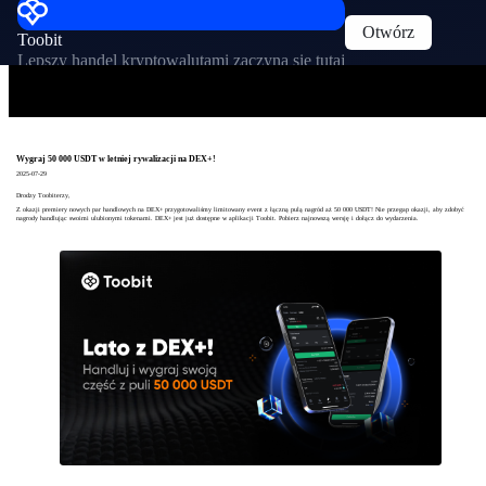
Otwórz
Toobit
Lepszy handel kryptowalutami zaczyna się tutaj
Wygraj 50 000 USDT w letniej rywalizacji na DEX+!
2025-07-29
Drodzy Toobiterzy,
Z okazji premiery nowych par handlowych na DEX+ przygotowaliśmy limitowany event z łączną pulą nagród aż 50 000 USDT! Nie przegap okazji, aby zdobyć
nagrody handlując swoimi ulubionymi tokenami. DEX+ jest już dostępne w aplikacji Toobit. Pobierz najnowszą wersję i dołącz do wydarzenia.