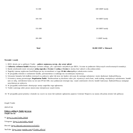
51-100
100 USDT każdy
101-150
50 USDT każdy
151-200
20 USDT każdy
201-300
5 USDT każdy
Total
30,000 USDT w Tokenach
Warunki i zasady
DEX+ działa już w aplikacji Toobit –
pobierz najnowszą wersję, aby wziąć udział.
Całkowity wolumen handlu
obejmuje zarówno zakupy, jak i sprzedaże wszystkich par DEX+, liczone na podstawie faktycznych zrealizowanych transakcji.
Każdy użytkownik może otrzymać
jedną nagrodę z Eventu 1 i jedną z Eventu 2
, można brać udział w obu jednocześnie.
Nagrody zostaną wypłacone kwalifikującym się uczestnikom w ciągu
10 dni roboczych
po zakończeniu eventu.
W przypadku remisów w wolumenie handlu, pierwszeństwo w rankingu ma wcześniejsza rejestracja.
Używanie bonusów lub środków testowych na pokrycie opłat lub strat nie będzie wliczane do ważnego wolumenu i może skutkować dyskwalifikacją.
Uczestnicy muszą przestrzegać
Regulaminu Toobit
. Niedozwolone są działania takie jak: rejestracja wielu kont, wash trading, manipulacje wolumenem, handel
sam ze sobą, wielokrotne konta na ten sam IP lub UID, oraz podejrzane strategie (np. częste anulowanie zleceń, handel lustrzany). Dyskwalifikacja następuje
natychmiast po wykryciu.
W przypadku rozbieżności obowiązuje wersja angielska tego ogłoszenia.
Toobit zastrzega sobie prawo ostatecznej interpretacji zasad eventu.
W przypadku pytań prosimy o kontakt na czacie na żywo lub wysłanie zgłoszenia poprzez Centrum Wsparcia na naszej oficjalnej stronie lub aplikacji.
Zespół Toobit
2025-07-04
Pobierz aplikację Toobit już teraz
Znajdź nas na:
X:
https://x.com/Toobit_Polish
Telegram:
https://t.me/
t
oobit_
poland
Discord:
https://discord.com/invite/vvxTuGTz
YouTube:
https://www.youtube.com/@Toobit_official