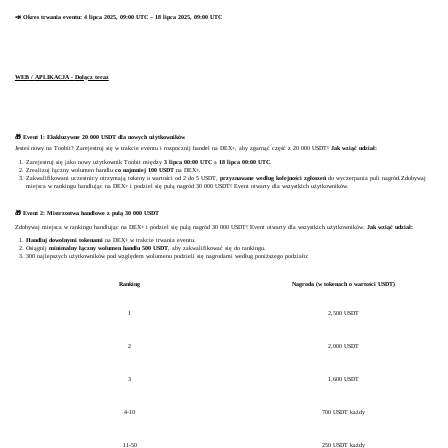
📣 Okres trwania eventu: 4 lipca 2025, 09:00 UTC – 18 lipca 2025, 09:00 UTC
WEB
/
APLIKACJA
-
Dołącz teraz
🎁 Event 1: Ekskluzywne 20 000 USDT dla nowych użytkowników
Jesteś nowy na Toobit? Zarejestruj się w trakcie eventu i rozpocznij handel na DEX+, aby zgarnąć część z 20 000 USDT!
Jak wziąć udział:
Zarejestruj się jako nowy użytkownik Toobit między
3 lipca 00:00 UTC
a
18 lipca 00:00 UTC
.
Zrealizuj łączny wolumen handlu
co najmniej 100 USDT
na DEX+.
Zakwalifikowani uczestnicy otrzymają tokeny o wartości od 2 do 5 USDT,
przyznawane według kolejności zgłoszeń
do wyczerpania puli nagród.Zdobywaj
miejsca w rankingu handlując na DEX+ i podziel się pulą nagród 30 000 USDT! Event otwarty dla wszystkich użytkowników.
🎁 Event 2: Mistrzostwa handlowe z pulą 30 000 USDT
Zdobywaj miejsca w rankingu handlując na DEX+ i podziel się pulą nagród 30 000 USDT! Event otwarty dla wszystkich użytkowników.
Jak wziąć udział:
Handluj dowolnymi tokenami
na DEX+ w trakcie trwania eventu.
Osiągnij
minimalny łączny wolumen handlu 500 USDT
, aby zakwalifikować się do rankingu.
300 najlepszych użytkowników pod względem wolumenu podzieli się nagrodami według poniższego podziału:
Ranking
Nagroda (w tokenach o wartości USDT)
1
2,500 USDT
2
2,000 USDT
3
1,600 USDT
4-10
700 USDT każdy
11-50
250 USDT każdy