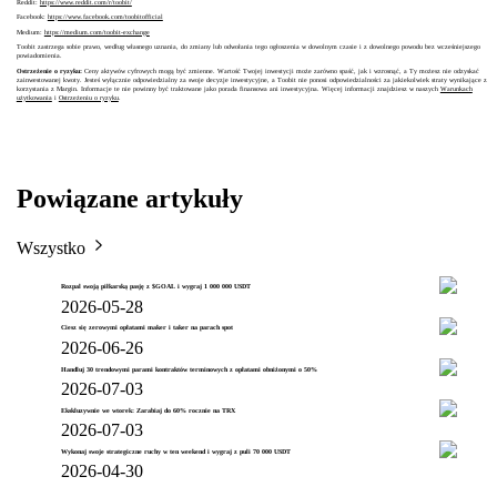
Reddit:
https://www.reddit.com/r/toobit/
Facebook:
https://www.facebook.com/toobitofficial
Medium:
https://medium.com/toobit-exchange
Toobit zastrzega sobie prawo, według własnego uznania, do zmiany lub odwołania tego ogłoszenia w dowolnym czasie i z dowolnego powodu bez wcześniejszego
powiadomienia.
Ostrzeżenie o ryzyku:
Ceny aktywów cyfrowych mogą być zmienne. Wartość Twojej inwestycji może zarówno spaść, jak i wzrosnąć, a Ty możesz nie odzyskać
zainwestowanej kwoty. Jesteś wyłącznie odpowiedzialny za swoje decyzje inwestycyjne, a Toobit nie ponosi odpowiedzialności za jakiekolwiek straty wynikające z
korzystania z Margin. Informacje te nie powinny być traktowane jako porada finansowa ani inwestycyjna. Więcej informacji znajdziesz w naszych
Warunkach
użytkowania
i
Ostrzeżeniu o ryzyku
.
Powiązane artykuły
Wszystko
Rozpal swoją piłkarską pasję z $GOAL i wygraj 1 000 000 USDT
2026-05-28
Ciesz się zerowymi opłatami maker i taker na parach spot
2026-06-26
Handluj 30 trendowymi parami kontraktów terminowych z opłatami obniżonymi o 50%
2026-07-03
Ekskluzywnie we wtorek: Zarabiaj do 60% rocznie na TRX
2026-07-03
Wykonaj swoje strategiczne ruchy w ten weekend i wygraj z puli 70 000 USDT
2026-04-30